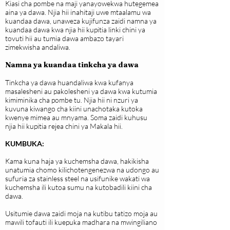
Kiasi cha pombe na maji yanayowekwa hutegemea
aina ya dawa. Njia hii inahitaji uwe mtaalamu wa
kuandaa dawa, unaweza kujifunza zaidi namna ya
kuandaa dawa kwa njia hii kupitia linki chini ya
tovuti hii au tumia dawa ambazo tayari
zimekwisha andaliwa.
Namna ya kuandaa tinkcha ya dawa
Tinkcha ya dawa huandaliwa kwa kufanya
masalesheni au pakolesheni ya dawa kwa kutumia
kimiminika cha pombe tu. Njia hii ni nzuri ya
kuvuna kiwango cha kiini unachotaka kutoka
kwenye mimea au mnyama. Soma zaidi kuhusu
njia hii kupitia rejea chini ya Makala hii.
KUMBUKA:
Kama kuna haja ya kuchemsha dawa, hakikisha
unatumia chomo kilichotengenezwa na udongo au
sufuria za stainless steel na usifunike wakati wa
kuchemsha ili kutoa sumu na kutobadili kiini cha
dawa.
Usitumie dawa zaidi moja na kutibu tatizo moja au
mawili tofauti ili kuepuka madhara na mwingiliano