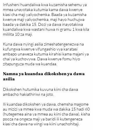
Infusheni huandaliwa kwa kuzamisha sehemu ya
mmea unayotaka kutumia kama dawa kwenye
kiasi cha maji yaliyochemka. Baada ya kuzamisha
kwenye maji yaliyochemka, maji hayo huchujwa
baada ya dakika 15. Dozi ya dawa inayotakiwa
kuandaliwa kwa wastani huwa ni gramu 1 kwa kila
mililita 10 za maji.
Kuna dawa nyingi asilia zimeshatengenezwa na
kufungwa kwenye vifungashio vya karatasi
ambapo unaweza kutumia kirahisi kama majani ya
chai ya kuchovywa. Dawa kwenye fomu hiyo
zitapunguza muda wa kuandaa.
Namna ya kuandaa dikokshen ya dawa
asilia
Dikokshen hutumika kuvuna kiini cha dawa
ambacho hakiathiriwi na joto.
Ili kuandaa dikokshen ya dawa, chemsha magome
au mizizi ya mmea kwa muda wa dakika 15 hadi 60
(hutegemea aina ya mmea au kiini cha dawa), kisha
pooza na ongeza maji ya baridi ili kutengeneza
kiasi cha dawa na wingi wa kiini unachohitaji.