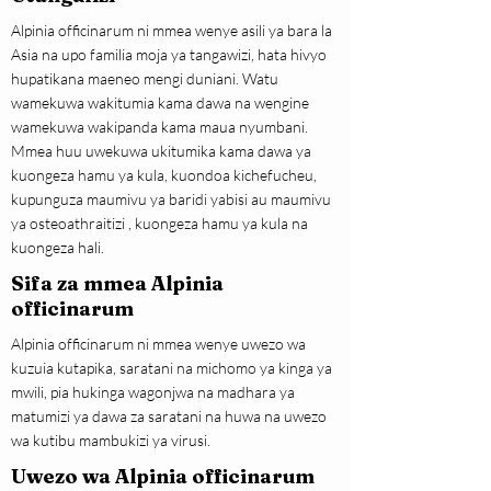
Alpinia officinarum ni mmea wenye asili ya bara la
Asia na upo familia moja ya tangawizi, hata hivyo
hupatikana maeneo mengi duniani. Watu
wamekuwa wakitumia kama dawa na wengine
wamekuwa wakipanda kama maua nyumbani.
Mmea huu uwekuwa ukitumika kama dawa ya
kuongeza hamu ya kula, kuondoa kichefucheu,
kupunguza maumivu ya baridi yabisi au maumivu
ya osteoathraitizi , kuongeza hamu ya kula na
kuongeza hali.
Sifa za mmea Alpinia
officinarum
Alpinia officinarum ni mmea wenye uwezo wa
kuzuia kutapika, saratani na michomo ya kinga ya
mwili, pia hukinga wagonjwa na madhara ya
matumizi ya dawa za saratani na huwa na uwezo
wa kutibu mambukizi ya virusi.
Uwezo wa Alpinia officinarum