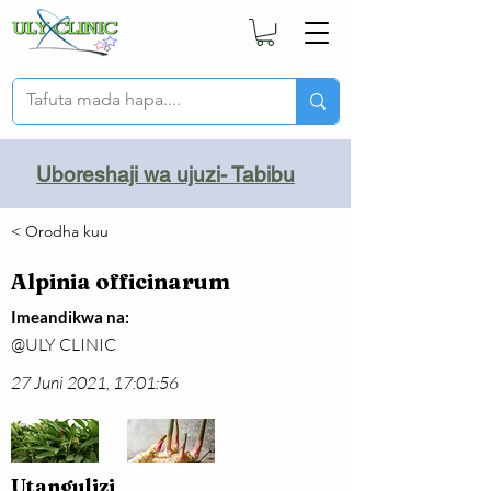
Uboreshaji wa ujuzi- Tabibu
< Orodha kuu
Alpinia officinarum
Imeandikwa na:
@ULY CLINIC
27 Juni 2021, 17:01:56
Utangulizi