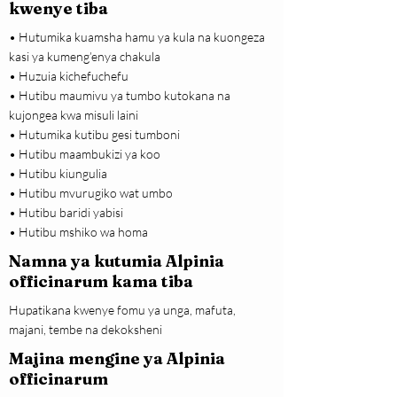
kwenye tiba
• Hutumika kuamsha hamu ya kula na kuongeza
kasi ya kumeng’enya chakula
• Huzuia kichefuchefu
• Hutibu maumivu ya tumbo kutokana na
kujongea kwa misuli laini
• Hutumika kutibu gesi tumboni
• Hutibu maambukizi ya koo
• Hutibu kiungulia
• Hutibu mvurugiko wat umbo
• Hutibu baridi yabisi
• Hutibu mshiko wa homa
Namna ya kutumia Alpinia
officinarum kama tiba
Hupatikana kwenye fomu ya unga, mafuta,
majani, tembe na dekoksheni
Majina mengine ya Alpinia
officinarum