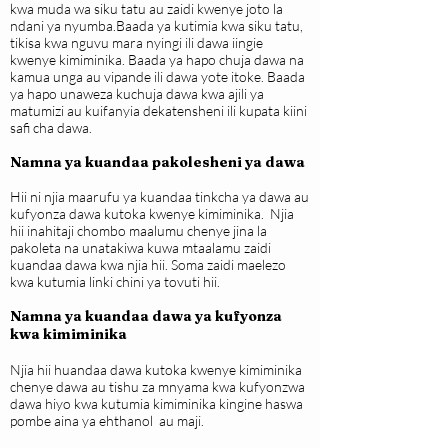
kwa muda wa siku tatu au zaidi kwenye joto la
ndani ya nyumba.Baada ya kutimia kwa siku tatu,
tikisa kwa nguvu mara nyingi ili dawa iingie
kwenye kimiminika. Baada ya hapo chuja dawa na
kamua unga au vipande ili dawa yote itoke. Baada
ya hapo unaweza kuchuja dawa kwa ajili ya
matumizi au kuifanyia dekatensheni ili kupata kiini
safi cha dawa.
Namna ya kuandaa pakolesheni ya dawa
Hii ni njia maarufu ya kuandaa tinkcha ya dawa au
kufyonza dawa kutoka kwenye kimiminika. Njia
hii inahitaji chombo maalumu chenye jina la
pakoleta na unatakiwa kuwa mtaalamu zaidi
kuandaa dawa kwa njia hii. Soma zaidi maelezo
kwa kutumia linki chini ya tovuti hii.
Namna ya kuandaa dawa ya kufyonza
kwa kimiminika
Njia hii huandaa dawa kutoka kwenye kimiminika
chenye dawa au tishu za mnyama kwa kufyonzwa
dawa hiyo kwa kutumia kimiminika kingine haswa
pombe aina ya ehthanol au maji.