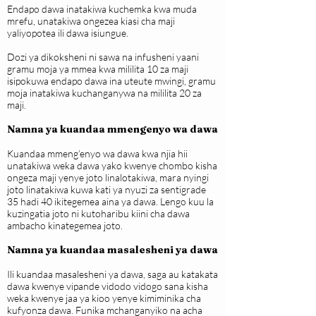
Endapo dawa inatakiwa kuchemka kwa muda
mrefu, unatakiwa ongezea kiasi cha maji
yaliyopotea ili dawa isiungue.
Dozi ya dikoksheni ni sawa na infusheni yaani
gramu moja ya mmea kwa mililita 10 za maji
isipokuwa endapo dawa ina uteute mwingi, gramu
moja inatakiwa kuchanganywa na mililita 20 za
maji.
Namna ya kuandaa mmengenyo wa dawa
Kuandaa mmeng’enyo wa dawa kwa njia hii
unatakiwa weka dawa yako kwenye chombo kisha
ongeza maji yenye joto linalotakiwa, mara nyingi
joto linatakiwa kuwa kati ya nyuzi za sentigrade
35 hadi 40 ikitegemea aina ya dawa. Lengo kuu la
kuzingatia joto ni kutoharibu kiini cha dawa
ambacho kinategemea joto.
Namna ya kuandaa masalesheni ya dawa
Ili kuandaa masalesheni ya dawa, saga au katakata
dawa kwenye vipande vidodo vidogo sana kisha
weka kwenye jaa ya kioo yenye kimiminika cha
kufyonza dawa. Funika mchanganyiko na acha