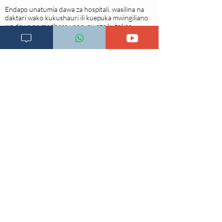
Endapo unatumia dawa za hospitali, wasilina na
daktari wako kukushauri ili kuepuka mwingiliano
wa dawa na madhara yanayoweza kutokea.
ULY CLINIC inakushauri siku zote utafute
msaada kutoka kwa daktari wako kabla ya
kuchukua hatua yoyote ile baada ya kusoma
makala hii
Wasiliana na daktari wa ULY Clinic kwa ushauri
na Tiba kupitia kitufe cha 'Pata tiba' au
'Mawasiliano yetu' chini ya tovuti hii.
Imeboreshwa,
27 Juni 2021, 17:39:56
Dawa iliyopita
Dawa Inayofutaa
Dawa asili zilizo tayari kwa matumizi
Rejea za mada hii;
Changia kuwezesha