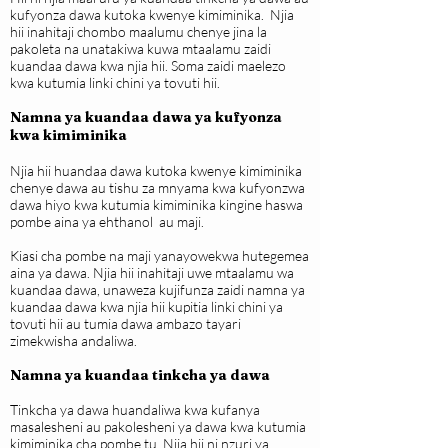
kufyonza dawa kutoka kwenye kimiminika. Njia
hii inahitaji chombo maalumu chenye jina la
pakoleta na unatakiwa kuwa mtaalamu zaidi
kuandaa dawa kwa njia hii. Soma zaidi maelezo
kwa kutumia linki chini ya tovuti hii.
Namna ya kuandaa dawa ya kufyonza
kwa kimiminika
Njia hii huandaa dawa kutoka kwenye kimiminika
chenye dawa au tishu za mnyama kwa kufyonzwa
dawa hiyo kwa kutumia kimiminika kingine haswa
pombe aina ya ehthanol au maji.
Kiasi cha pombe na maji yanayowekwa hutegemea
aina ya dawa. Njia hii inahitaji uwe mtaalamu wa
kuandaa dawa, unaweza kujifunza zaidi namna ya
kuandaa dawa kwa njia hii kupitia linki chini ya
tovuti hii au tumia dawa ambazo tayari
zimekwisha andaliwa.
Namna ya kuandaa tinkcha ya dawa
Tinkcha ya dawa huandaliwa kwa kufanya
masalesheni au pakolesheni ya dawa kwa kutumia
kimiminika cha pombe tu. Njia hii ni nzuri ya