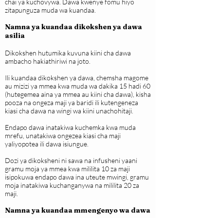
chai ya kuchovywa. Dawa kwenye fomu hiyo
zitapunguza muda wa kuandaa.
Namna ya kuandaa dikokshen ya dawa
asilia
Dikokshen hutumika kuvuna kiini cha dawa
ambacho hakiathiriwi na joto.
Ili kuandaa dikokshen ya dawa, chemsha magome
au mizizi ya mmea kwa muda wa dakika 15 hadi 60
(hutegemea aina ya mmea au kiini cha dawa), kisha
pooza na ongeza maji ya baridi ili kutengeneza
kiasi cha dawa na wingi wa kiini unachohitaji.
Endapo dawa inatakiwa kuchemka kwa muda
mrefu, unatakiwa ongezea kiasi cha maji
yaliyopotea ili dawa isiungue.
Dozi ya dikoksheni ni sawa na infusheni yaani
gramu moja ya mmea kwa mililita 10 za maji
isipokuwa endapo dawa ina uteute mwingi, gramu
moja inatakiwa kuchanganywa na mililita 20 za
maji.
Namna ya kuandaa mmengenyo wa dawa