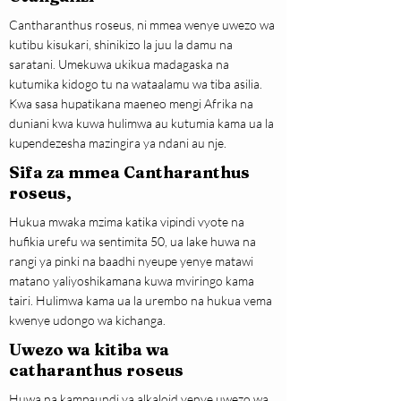
Cantharanthus roseus, ni mmea wenye uwezo wa
kutibu kisukari, shinikizo la juu la damu na
saratani. Umekuwa ukikua madagaska na
kutumika kidogo tu na wataalamu wa tiba asilia.
Kwa sasa hupatikana maeneo mengi Afrika na
duniani kwa kuwa hulimwa au kutumia kama ua la
kupendezesha mazingira ya ndani au nje.
Sifa za mmea Cantharanthus
roseus,
Hukua mwaka mzima katika vipindi vyote na
hufikia urefu wa sentimita 50, ua lake huwa na
rangi ya pinki na baadhi nyeupe yenye matawi
matano yaliyoshikamana kuwa mviringo kama
tairi. Hulimwa kama ua la urembo na hukua vema
kwenye udongo wa kichanga.
Uwezo wa kitiba wa
catharanthus roseus
Huwa na kampaundi ya alkaloid yenye uwezo wa