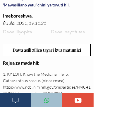
'Mawasiliano yetu' chini ya tovuti hii.
Imeboreshwa,
8 Julai 2021, 19:11:21
Dawa iliyopita
Dawa Inayofutaa
Dawa asili zilizo tayari kwa matumizi
Rejea za mada hii;
1. KY LOH. Know the Medicinal Herb:
Catharanthus roseus (Vinca rosea).
https://www.ncbi.nlm.nih.gov/pmc/articles/PMC41
70313/.
Imechukuliwa
08.07.2021
2. Catharanthus Wikipedia Online Free
Encyclopedia.
http://en.wikipedia.org/wiki/Vinca_alkaloids#vinca
_alkaloids.
Imechukuliwa
08.07.2021