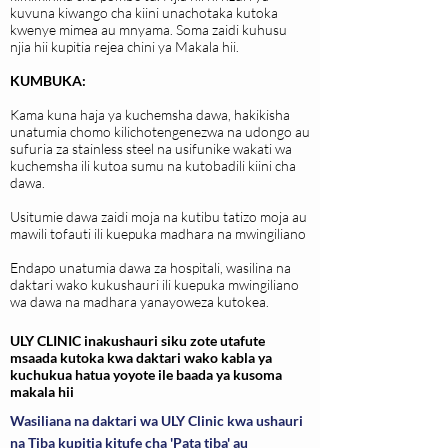
kuvuna kiwango cha kiini unachotaka kutoka
kwenye mimea au mnyama. Soma zaidi kuhusu
njia hii kupitia rejea chini ya Makala hii.
KUMBUKA:
Kama kuna haja ya kuchemsha dawa, hakikisha
unatumia chomo kilichotengenezwa na udongo au
sufuria za stainless steel na usifunike wakati wa
kuchemsha ili kutoa sumu na kutobadili kiini cha
dawa.
Usitumie dawa zaidi moja na kutibu tatizo moja au
mawili tofauti ili kuepuka madhara na mwingiliano
Endapo unatumia dawa za hospitali, wasilina na
daktari wako kukushauri ili kuepuka mwingiliano
wa dawa na madhara yanayoweza kutokea.
ULY CLINIC inakushauri siku zote utafute
msaada kutoka kwa daktari wako kabla ya
kuchukua hatua yoyote ile baada ya kusoma
makala hii
Wasiliana na daktari wa ULY Clinic kwa ushauri
na Tiba kupitia kitufe cha 'Pata tiba' au