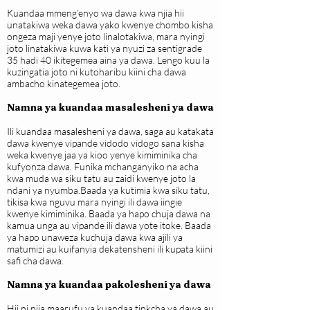
Kuandaa mmeng’enyo wa dawa kwa njia hii
unatakiwa weka dawa yako kwenye chombo kisha
ongeza maji yenye joto linalotakiwa, mara nyingi
joto linatakiwa kuwa kati ya nyuzi za sentigrade
35 hadi 40 ikitegemea aina ya dawa. Lengo kuu la
kuzingatia joto ni kutoharibu kiini cha dawa
ambacho kinategemea joto.
Namna ya kuandaa masalesheni ya dawa
Ili kuandaa masalesheni ya dawa, saga au katakata
dawa kwenye vipande vidodo vidogo sana kisha
weka kwenye jaa ya kioo yenye kimiminika cha
kufyonza dawa. Funika mchanganyiko na acha
kwa muda wa siku tatu au zaidi kwenye joto la
ndani ya nyumba.Baada ya kutimia kwa siku tatu,
tikisa kwa nguvu mara nyingi ili dawa iingie
kwenye kimiminika. Baada ya hapo chuja dawa na
kamua unga au vipande ili dawa yote itoke. Baada
ya hapo unaweza kuchuja dawa kwa ajili ya
matumizi au kuifanyia dekatensheni ili kupata kiini
safi cha dawa.
Namna ya kuandaa pakolesheni ya dawa
Hii ni njia maarufu ya kuandaa tinkcha ya dawa au