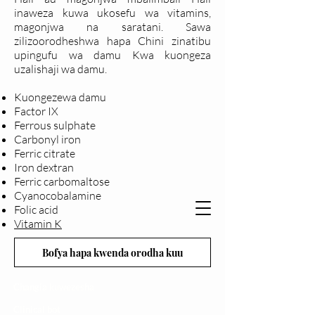
inaweza kuwa ukosefu wa vitamins,
magonjwa na saratani. Sawa
zilizoorodheshwa hapa Chini zinatibu
upingufu wa damu Kwa kuongeza
uzalishaji wa damu.
Kuongezewa damu
Factor IX
Ferrous sulphate
Carbonyl iron
Ferric citrate
Iron dextran
Ferric carbomaltose
Cyanocobalamine
Folic acid
Vitamin K
Bofya hapa kwenda orodha kuu
Changia kuwezesha
Clinical bot