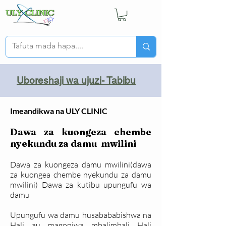
Uboreshaji wa ujuzi- Tabibu
Imeandikwa na ULY CLINIC
Dawa za kuongeza chembe
nyekundu za damu mwilini
Dawa za kuongeza damu mwilini(dawa
za kuongea chembe nyekundu za damu
mwilini) Dawa za kutibu upungufu wa
damu
Upungufu wa damu husabababishwa na
Hali au magonjwa mbalimbali Hali