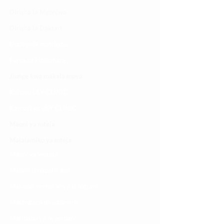
Dirisha la Mgonjwa
Dirisha la Daktari
Dodoso la matibabu
Fursa za kibiashara
Jiunge kwa makala mpya
Kuhusu ULY CLINIC
Kamusi ya ULY CLINIC
Maoni ya mteja
Malalamiko ya mteja
Maoni ya wateja
Mahali tunapatikana
Makundi mengine ya
telegram
Matangazo na udhamini
​Matibabu ya nyumbani