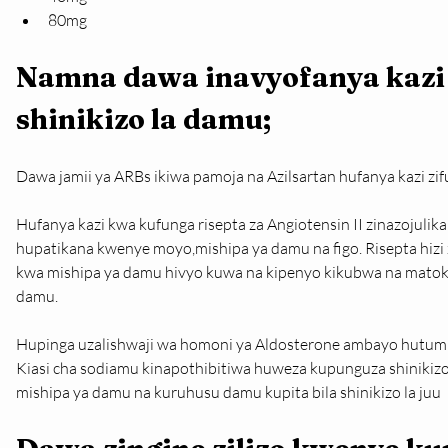
80mg
Namna dawa inavyofanya kazi 
shinikizo la damu;
Dawa jamii ya ARBs ikiwa pamoja na Azilsartan hufanya kazi zif
Hufanya kazi kwa kufunga risepta za Angiotensin II zinazojulikan
hupatikana kwenye moyo,mishipa ya damu na figo. Risepta hiz
kwa mishipa ya damu hivyo kuwa na kipenyo kikubwa na matokeo
damu.
Hupinga uzalishwaji wa homoni ya Aldosterone ambayo hutumika 
Kiasi cha sodiamu kinapothibitiwa huweza kupunguza shinikiz
mishipa ya damu na kuruhusu damu kupita bila shinikizo la juu 