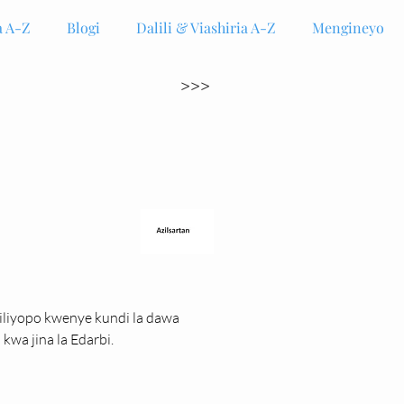
 A-Z
Blogi
Dalili & Viashiria A-Z
Mengineyo
>>>
 iliyopo kwenye kundi la dawa 
kwa jina la Edarbi.