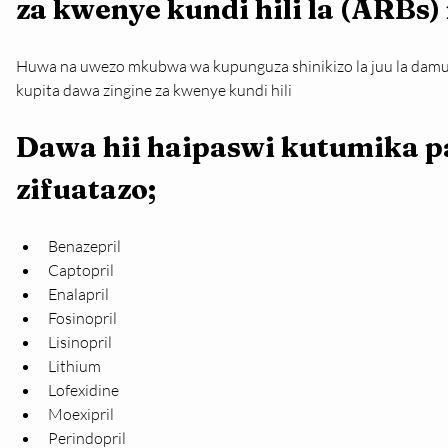
za kwenye kundi hili la (ARBs) 
Huwa na uwezo mkubwa wa kupunguza shinikizo la juu la damu 
kupita dawa zingine za kwenye kundi hili
Dawa hii haipaswi kutumika p
zifuatazo;
Benazepril
Captopril
Enalapril
Fosinopril
Lisinopril
Lithium
Lofexidine
Moexipril
Perindopril