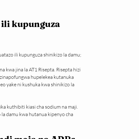
ili kupunguza 
uatazo ili kupunguza shinikizo la damu;
a kwa jina la AT1 Risepta. Risepta hizi 
i zinapofungwa hupelekea kutanuka 
 yake ni kushuka kwa shinikizo la 
kuthibiti kiasi cha sodium na maji. 
o la damu kwa hutanua kipenyo cha 