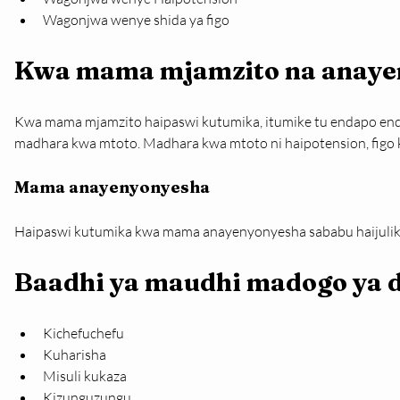
Wagonjwa wenye shida ya figo
Kwa mama mjamzito na anaye
Kwa mama mjamzito haipaswi kutumika, itumike tu endapo enda
madhara kwa mtoto. Madhara kwa mtoto ni haipotension, figo ku
Mama anayenyonyesha
Haipaswi kutumika kwa mama anayenyonyesha sababu haijulik
Baadhi ya maudhi madogo ya da
Kichefuchefu
Kuharisha
Misuli kukaza
Kizunguzungu