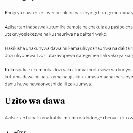
Rangi ya dawa hii ni nyeupe lakini mara nyingi hutegemea aina
Azilsartan inapaswa kutumika pamoja na chakula au pasipo cha
utakavyoelekezwa na kushauriwa na daktari wako.
Hakikisha unakunywa dawa hii kama ulivyoshauriwa na daktari 
dozi uliyopewa. Dozi utakayopewa itategemea hali yako ya kiaf
Kukusaidia kukumbuka dozi yako, tumia muda sawa wa kunywa 
kutumia dawa hii hata kama haujisikii kuumwa maana mara nying
damu huwa hawaonyeshi dalili za kuumwa.
Uzito wa dawa
Azilsartan hupatikana katika mfumo wa kidonge chenye uzito wa
40mg