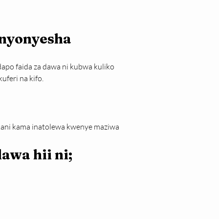
nyonyesha
po faida za dawa ni kubwa kuliko 
feri na kifo.
ani kama inatolewa kwenye maziwa 
wa hii ni;