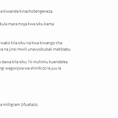
 ya kiwanda kinachotengeneza.
kula mara moja kwa siku kama 
wako kila siku na kwa kiwango cha 
ya na jinsi mwili unavyokubali matibabu
dawa kila siku. Ni muhimu kuendelea 
i wagonjwa wa shinikizo la juu la 
 milligram zifuatazo;