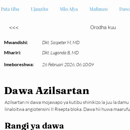
Pata tiba
Ujauzito
Mlo Afya
Mafunzo
Dawa
<<<
Orodha kuu
Mwandishi:
Dkt. Sospeter M, MD
Mhariri:
Dkt. Lugonda B, MD
Imeboreshwa:
26 Februari 2026, 06:10:09
Dawa Azilsartan
Azilsartan ni dawa mojawapo ya kutibu shinikizo la juu la damu
linaloitwa angiotensini II Risepta bloka. Dawa hii huwa maarufu 
Rangi ya dawa