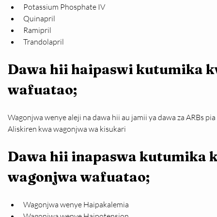
Potassium Phosphate IV
Quinapril
Ramipril
Trandolapril
Dawa hii haipaswi kutumika 
wafuatao;
Wagonjwa wenye aleji na dawa hii au jamii ya dawa za ARBs pi
Aliskiren kwa wagonjwa wa kisukari
Dawa hii inapaswa kutumika k
wagonjwa wafuatao;
Wagonjwa wenye Haipakalemia
Wagonjwa wenye Haipotension