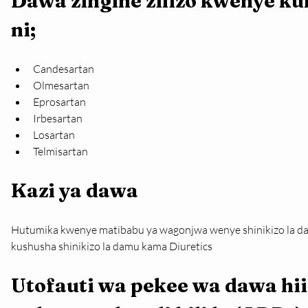
Dawa zingine zilizo kwenye ku
ni;
Candesartan
Olmesartan
Eprosartan
Irbesartan
Losartan
Telmisartan
Kazi ya dawa 
Hutumika kwenye matibabu ya wagonjwa wenye shinikizo la dam
kushusha shinikizo la damu kama Diuretics
Utofauti wa pekee wa dawa hii