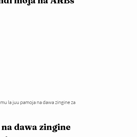
ndi moja na ARBs 
u la juu pamoja na dawa zingine za 
 na dawa zingine 