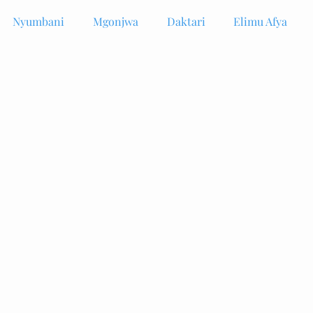
Nyumbani
Mgonjwa
Daktari
Elimu Afya