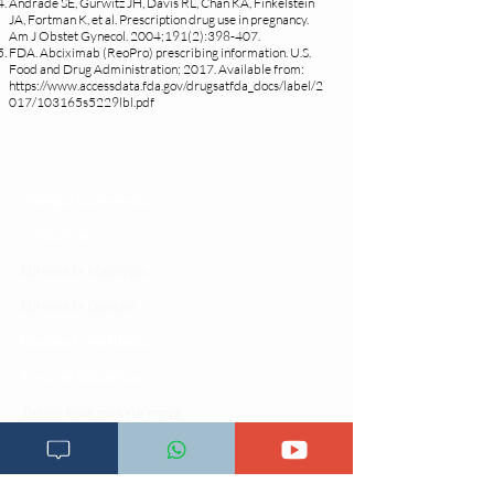
Andrade SE, Gurwitz JH, Davis RL, Chan KA, Finkelstein
JA, Fortman K, et al. Prescription drug use in pregnancy.
Am J Obstet Gynecol. 2004;191(2):398-407.
FDA. Abciximab (ReoPro) prescribing information. U.S.
Food and Drug Administration; 2017. Available from:
https://www.accessdata.fda.gov/drugsatfda_docs/label/2
017/103165s5229lbl.pdf
Changia kuwezesha
Clinical bot
Dirisha la Mgonjwa
Dirisha la Daktari
Dodoso la matibabu
Fursa za kibiashara
Jiunge kwa makala mpya
Kuhusu ULY CLINIC
Kamusi ya ULY CLINIC