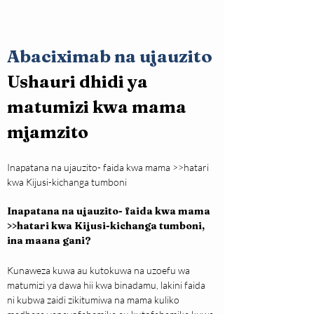
Abaciximab na ujauzito
Ushauri dhidi ya 
matumizi kwa mama 
mjamzito
Inapatana na ujauzito- faida kwa mama >>hatari 
kwa Kijusi-kichanga tumboni
Inapatana na ujauzito- faida kwa mama 
>>hatari kwa Kijusi-kichanga tumboni, 
ina maana gani?
Kunaweza kuwa au kutokuwa na uzoefu wa 
matumizi ya dawa hii kwa binadamu, lakini faida 
ni kubwa zaidi zikitumiwa na mama kuliko 