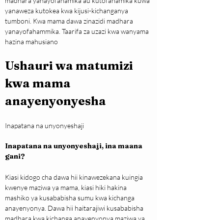
madhara yanayofahamika au kutofahamika kuwa 
yanaweza kutokea kwa kijusi-kichanganya 
tumboni. Kwa mama dawa zinazidi madhara 
yanayofahammika. Taarifa za uzazi kwa wanyama 
hazina mahusiano
Ushauri wa matumizi 
kwa mama 
anayenyonyesha
Inapatana na unyonyeshaji
Inapatana na unyonyeshaji, ina maana 
gani?
Kiasi kidogo cha dawa hii kinawezekana kuingia 
kwenye maziwa ya mama, kiasi hiki hakina 
mashiko ya kusababisha sumu kwa kichanga 
anayenyonya. Dawa hii haitarajiwi kusababisha 
madhara kwa kichanga anayenyonya maziwa ya 