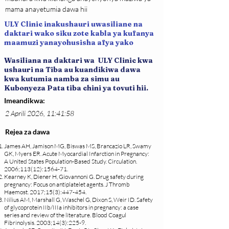
mama anayetumia dawa hii
ULY Clinic inakushauri uwasiliane na
daktari wako siku zote kabla ya kufanya
maamuzi yanayohusisha afya yako
Wasiliana na daktari wa ULY Clinic kwa
ushauri na Tiba au kuandikiwa dawa
kwa kutumia namba za simu au
Kubonyeza Pata tiba chini ya tovuti hii.
Imeandikwa:
2 Aprili 2026, 11:41:58
Rejea za dawa
James AH, Jamison MG, Biswas MS, Brancazio LR, Swamy
GK, Myers ER. Acute Myocardial Infarction in Pregnancy:
A United States Population-Based Study. Circulation.
2006;113(12):1564-71.
Kearney K, Diener H, Giovannoni G. Drug safety during
pregnancy: Focus on antiplatelet agents. J Thromb
Haemost. 2017;15(3):447-454.
Nilius AM, Marshall G, Waschel G, Dixon S, Weir ID. Safety
of glycoprotein IIb/IIIa inhibitors in pregnancy: a case
series and review of the literature. Blood Coagul
Fibrinolysis. 2003;14(3):225-9.