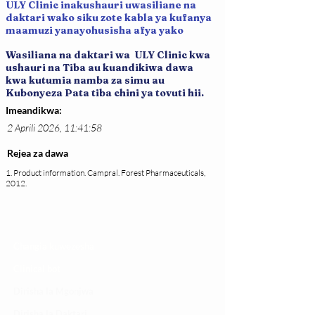
ULY Clinic inakushauri uwasiliane na
daktari wako siku zote kabla ya kufanya
maamuzi yanayohusisha afya yako
Wasiliana na daktari wa ULY Clinic kwa
ushauri na Tiba au kuandikiwa dawa
kwa kutumia namba za simu au
Kubonyeza Pata tiba chini ya tovuti hii.
Imeandikwa:
2 Aprili 2026, 11:41:58
Rejea za dawa
1. Product information. Campral. Forest Pharmaceuticals,
2012.
Changia kuwezesha
Clinical bot
Dirisha la Mgonjwa
Dirisha la Daktari