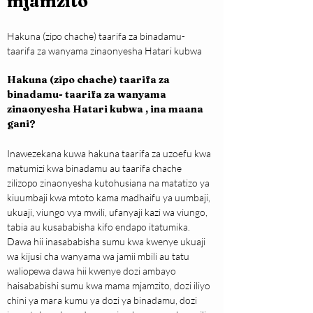
mjamzito
Hakuna (zipo chache) taarifa za binadamu- 
taarifa za wanyama zinaonyesha Hatari kubwa
Hakuna (zipo chache) taarifa za 
binadamu- taarifa za wanyama 
zinaonyesha Hatari kubwa , ina maana 
gani?
Inawezekana kuwa hakuna taarifa za uzoefu kwa 
matumizi kwa binadamu au taarifa chache 
zilizopo zinaonyesha kutohusiana na matatizo ya 
kiuumbaji kwa mtoto kama madhaifu ya uumbaji, 
ukuaji, viungo vya mwili, ufanyaji kazi wa viungo, 
tabia au kusababisha kifo endapo itatumika. 
Dawa hii inasababisha sumu kwa kwenye ukuaji 
wa kijusi cha wanyama wa jamii mbili au tatu 
waliopewa dawa hii kwenye dozi ambayo 
haisababishi sumu kwa mama mjamzito, dozi iliyo 
chini ya mara kumu ya dozi ya binadamu, dozi 