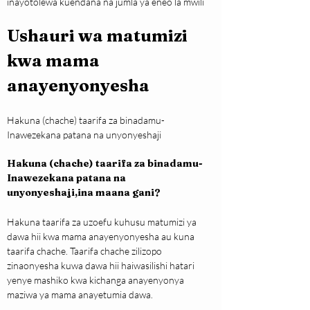
inayotolewa kuendana na jumla ya eneo la mwili
Ushauri wa matumizi 
kwa mama 
anayenyonyesha
Hakuna (chache) taarifa za binadamu- 
Inawezekana patana na unyonyeshaji
Hakuna (chache) taarifa za binadamu- 
Inawezekana patana na 
unyonyeshaji,ina maana gani?
Hakuna taarifa za uzoefu kuhusu matumizi ya 
dawa hii kwa mama anayenyonyesha au kuna 
taarifa chache. Taarifa chache zilizopo 
zinaonyesha kuwa dawa hii haiwasilishi hatari 
yenye mashiko kwa kichanga anayenyonya 
maziwa ya mama anayetumia dawa.