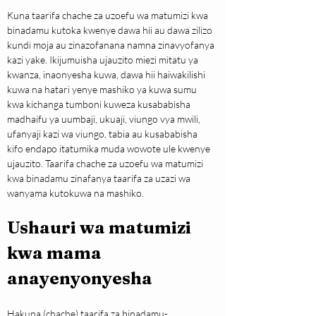
Kuna taarifa chache za uzoefu wa matumizi kwa 
binadamu kutoka kwenye dawa hii au dawa zilizo 
kundi moja au zinazofanana namna zinavyofanya 
kazi yake. Ikijumuisha ujauzito miezi mitatu ya 
kwanza, inaonyesha kuwa, dawa hii haiwakilishi 
kuwa na hatari yenye mashiko ya kuwa sumu 
kwa kichanga tumboni kuweza kusababisha 
madhaifu ya uumbaji, ukuaji, viungo vya mwili, 
ufanyaji kazi wa viungo, tabia au kusababisha 
kifo endapo itatumika muda wowote ule kwenye 
ujauzito. Taarifa chache za uzoefu wa matumizi 
kwa binadamu zinafanya taarifa za uzazi wa 
wanyama kutokuwa na mashiko.
Ushauri wa matumizi 
kwa mama 
anayenyonyesha
Hakuna (chache) taarifa za binadamu- 