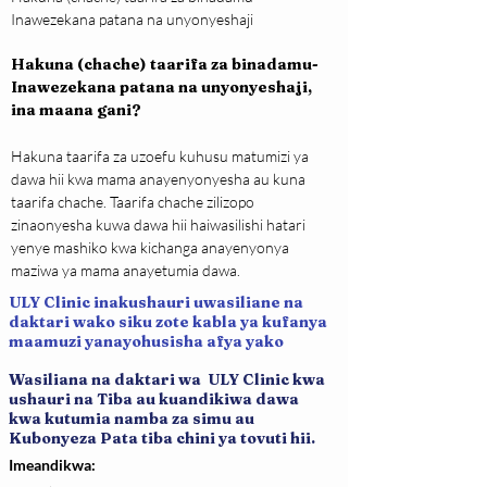
Inawezekana patana na unyonyeshaji
Hakuna (chache) taarifa za binadamu- 
Inawezekana patana na unyonyeshaji, 
ina maana gani?
Hakuna taarifa za uzoefu kuhusu matumizi ya 
dawa hii kwa mama anayenyonyesha au kuna 
taarifa chache. Taarifa chache zilizopo 
zinaonyesha kuwa dawa hii haiwasilishi hatari 
yenye mashiko kwa kichanga anayenyonya 
maziwa ya mama anayetumia dawa.
ULY Clinic inakushauri uwasiliane na
daktari wako siku zote kabla ya kufanya
maamuzi yanayohusisha afya yako
Wasiliana na daktari wa ULY Clinic kwa
ushauri na Tiba au kuandikiwa dawa
kwa kutumia namba za simu au
Kubonyeza Pata tiba chini ya tovuti hii.
Imeandikwa: