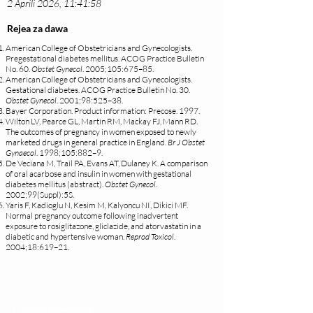
2 Aprili 2026, 11:41:58
Rejea za dawa
American College of Obstetricians and Gynecologists.
Pregestational diabetes mellitus. ACOG Practice Bulletin
No. 60.
Obstet Gynecol
. 2005;105:675–85.
American College of Obstetricians and Gynecologists.
Gestational diabetes. ACOG Practice Bulletin No. 30.
Obstet Gynecol
. 2001;98:525–38.
Bayer Corporation. Product information: Precose. 1997.
Wilton LV, Pearce GL, Martin RM, Mackay FJ, Mann RD.
The outcomes of pregnancy in women exposed to newly
marketed drugs in general practice in England.
Br J Obstet
Gynaecol
. 1998;105:882–9.
De Veciana M, Trail PA, Evans AT, Dulaney K. A comparison
of oral acarbose and insulin in women with gestational
diabetes mellitus (abstract).
Obstet Gynecol
.
2002;99(Suppl):5S.
Yaris F, Kadioglu N, Kesim M, Kalyoncu NI, Dikici MF.
Normal pregnancy outcome following inadvertent
exposure to rosiglitazone, gliclazide, and atorvastatin in a
diabetic and hypertensive woman.
Reprod Toxicol
.
2004;18:619–21.
Changia kuwezesha