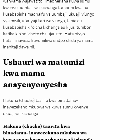
wanyama wajawazito , imeonekana kuwa sumu 
kwenye uumbaji wa kichanga tumboni kwa na 
kusababisha madhaifu ya uumbaji, ukuaji, viungo 
vya mwili, ufanyaji kazi wa viungo, tabia au 
kusababisha kifo cha kichanga au kijusi tumboni 
katika kipindi chote cha ujauzito. Hata hivyo 
hatari inaweza kuvumiliwa endpo shida ya mama 
inahitaji dawa hii.
Ushauri wa matumizi 
kwa mama 
anayenyonyesha
Hakuna (chache) taarifa kwa binadamu- 
inawezekano mkubwa wa kuwa sumu kwenye 
ukuaji wa kichanga
Hakuna (chache) taarifa kwa 
binadamu- inawezekano mkubwa wa 
kuwa sumu kwenye ukuaji wa kichanga 