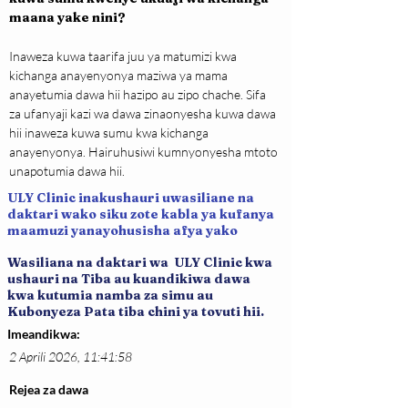
maana yake nini?
Inaweza kuwa taarifa juu ya matumizi kwa 
kichanga anayenyonya maziwa ya mama 
anayetumia dawa hii hazipo au zipo chache. Sifa 
za ufanyaji kazi wa dawa zinaonyesha kuwa dawa 
hii inaweza kuwa sumu kwa kichanga 
anayenyonya. Hairuhusiwi kumnyonyesha mtoto 
unapotumia dawa hii.
ULY Clinic inakushauri uwasiliane na
daktari wako siku zote kabla ya kufanya
maamuzi yanayohusisha afya yako
Wasiliana na daktari wa ULY Clinic kwa
ushauri na Tiba au kuandikiwa dawa
kwa kutumia namba za simu au
Kubonyeza Pata tiba chini ya tovuti hii.
Imeandikwa:
2 Aprili 2026, 11:41:58
Rejea za dawa