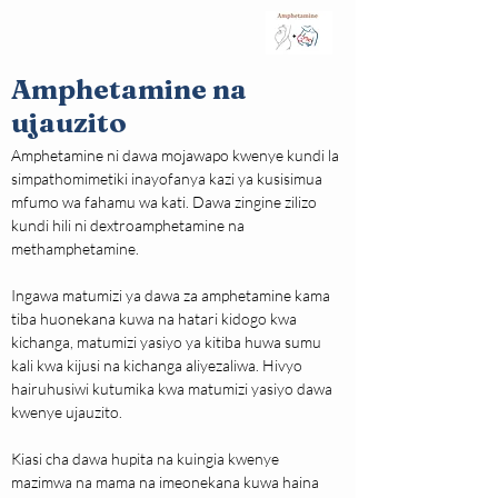
Amphetamine na
ujauzito
Amphetamine ni dawa mojawapo kwenye kundi la 
simpathomimetiki inayofanya kazi ya kusisimua 
mfumo wa fahamu wa kati. Dawa zingine zilizo 
kundi hili ni dextroamphetamine na 
methamphetamine.
Ingawa matumizi ya dawa za amphetamine kama 
tiba huonekana kuwa na hatari kidogo kwa 
kichanga, matumizi yasiyo ya kitiba huwa sumu 
kali kwa kijusi na kichanga aliyezaliwa. Hivyo 
hairuhusiwi kutumika kwa matumizi yasiyo dawa 
kwenye ujauzito.
Kiasi cha dawa hupita na kuingia kwenye 
mazimwa na mama na imeonekana kuwa haina 