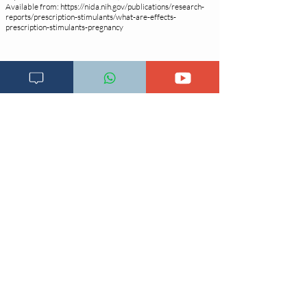
Available from:
https://nida.nih.gov/publications/research-
reports/prescription-stimulants/what-are-effects-
prescription-stimulants-pregnancy
Changia kuwezesha
Clinical bot
Dirisha la Mgonjwa
Dirisha la Daktari
Dodoso la matibabu
Fursa za kibiashara
Jiunge kwa makala mpya
Kuhusu ULY CLINIC
Kamusi ya ULY CLINIC
Maoni ya mteja