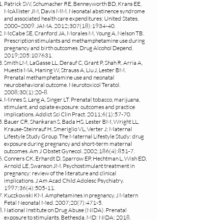
Patrick SW, Schumacher RE, Benneyworth BD, Krans EE,
McAllister JM, Davis MM. Neonatal abstinence syndrome
and associated health care expenditures: United States,
2000–2009. JAMA. 2012;307(18):1934-40.
McCabe SE, Cranford JA, Morales M, Young A, Nelson TB.
Prescription stimulants and methamphetamine use during
pregnancy and birth outcomes. Drug Alcohol Depend.
2019;205:107631.
Smith LM, LaGasse LL, Derauf C, Grant P, Shah R, Arria A,
Huestis MA, Haning W, Strauss A, Liu J, Lester BM.
Prenatal methamphetamine use and neonatal
neurobehavioral outcome. Neurotoxicol Teratol.
2008;30(1):20-8.
Minnes S, Lang A, Singer LT. Prenatal tobacco, marijuana,
stimulant, and opiate exposure: outcomes and practice
implications. Addict Sci Clin Pract. 2011;6(1):57-70.
Bauer CR, Shankaran S, Bada HS, Lester BM, Wright LL,
Krause-Steinrauf H, Smeriglio VL, Verter J; Maternal
Lifestyle Study Group. The Maternal Lifestyle Study: drug
exposure during pregnancy and short-term maternal
outcomes. Am J Obstet Gynecol. 2002;186(4):851-7.
Conners CK, Erhardt D, Sparrow EP, Hechtman L, Wish ED,
Arnold LE, Swanson JM. Psychostimulant treatment in
pregnancy: review of the literature and clinical
implications. J Am Acad Child Adolesc Psychiatry.
1997;36(4):505-11.
Kuczkowski KM. Amphetamines in pregnancy. J Matern
Fetal Neonatal Med. 2007;20(7):471-5.
National Institute on Drug Abuse (NIDA). Prenatal
exposure to stimulants. Bethesda, MD: NIDA; 2018.