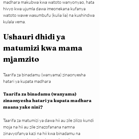
madhara makubwa kwa watoto wanyonyao, hata 
hivyo kwa ujumla dawa imeonekana kufanya 
watoto wawe wasumbufu (kulia lia) na kushindwa 
kulala vema.
Ushauri dhidi ya 
matumizi kwa mama 
mjamzito
Taarifa za binadamu (wanyama) zinaonyesha 
hatari ya kupata madhara
Taarifa za binadamu (wanyama) 
zinaonyesha hatari ya kupata madhara 
maana yake nini?
Taarifa za matumizi ya dawa hii au zile zilizo kundi 
moja na hii au zile zinazofanana namna 
zinavyofanya kazi na hii kwa binadamu na 