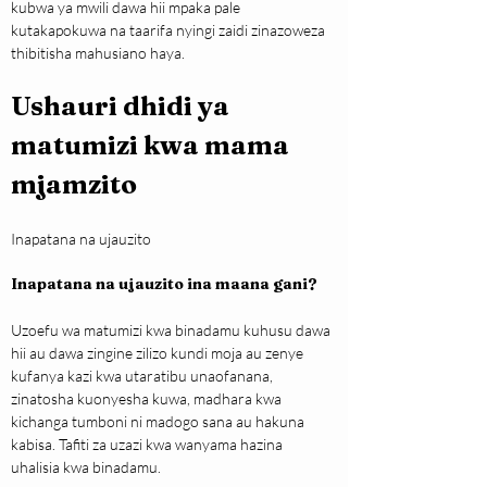
kubwa ya mwili dawa hii mpaka pale 
kutakapokuwa na taarifa nyingi zaidi zinazoweza 
thibitisha mahusiano haya.
Ushauri dhidi ya 
matumizi kwa mama 
mjamzito
Inapatana na ujauzito
Inapatana na ujauzito ina maana gani?
Uzoefu wa matumizi kwa binadamu kuhusu dawa 
hii au dawa zingine zilizo kundi moja au zenye 
kufanya kazi kwa utaratibu unaofanana, 
zinatosha kuonyesha kuwa, madhara kwa 
kichanga tumboni ni madogo sana au hakuna 
kabisa. Tafiti za uzazi kwa wanyama hazina 
uhalisia kwa binadamu.