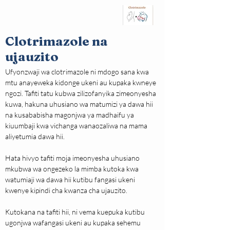
Clotrimazole na
ujauzito
Ufyonzwaji wa clotrimazole ni mdogo sana kwa 
mtu anayeweka kidonge ukeni au kupaka kwneye 
ngozi. Tafiti tatu kubwa zilizofanyika zimeonyesha 
kuwa, hakuna uhusiano wa matumizi ya dawa hii 
na kusababisha magonjwa ya madhaifu ya 
kiuumbaji kwa vichanga wanaozaliwa na mama 
aliyetumia dawa hii.
Hata hivyo tafiti moja imeonyesha uhusiano 
mkubwa wa ongezeko la mimba kutoka kwa 
watumiaji wa dawa hii kutibu fangasi ukeni 
kwenye kipindi cha kwanza cha ujauzito.
Kutokana na tafiti hii, ni vema kuepuka kutibu 
ugonjwa wafangasi ukeni au kupaka sehemu 