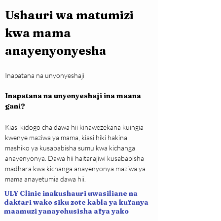
Ushauri wa matumizi 
kwa mama 
anayenyonyesha
Inapatana na unyonyeshaji
Inapatana na unyonyeshaji ina maana 
gani?
Kiasi kidogo cha dawa hii kinawezekana kuingia 
kwenye maziwa ya mama, kiasi hiki hakina 
mashiko ya kusababisha sumu kwa kichanga 
anayenyonya. Dawa hii haitarajiwi kusababisha 
madhara kwa kichanga anayenyonya maziwa ya 
mama anayetumia dawa hii.
ULY Clinic inakushauri uwasiliane na
daktari wako siku zote kabla ya kufanya
maamuzi yanayohusisha afya yako