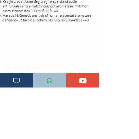
Kragie L, et al. Assessing pregnancy risks of azole
antifungals using a high throughput aromatase inhibition
assay. Endocr Res 2002;28:129–40.
Harada N. Genetic analysis of human placental aromatase
deficiency. J Steroid Biochem Mol Biol 1993;44:331–40.
Changia kuwezesha
Clinical bot
Dirisha la Mgonjwa
Dirisha la Daktari
Dodoso la matibabu
Fursa za kibiashara
Jiunge kwa makala mpya
Kuhusu ULY CLINIC
Kamusi ya ULY CLINIC
Maoni ya mteja