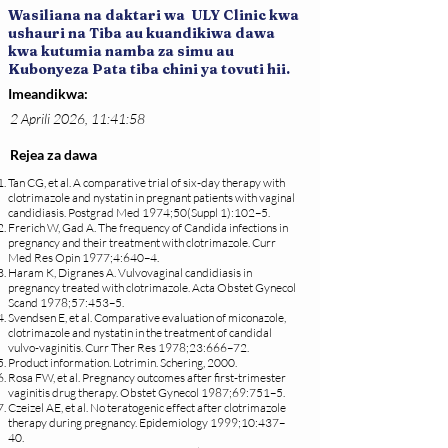
Wasiliana na daktari wa ULY Clinic kwa
ushauri na Tiba au kuandikiwa dawa
kwa kutumia namba za simu au
Kubonyeza Pata tiba chini ya tovuti hii.
Imeandikwa:
2 Aprili 2026, 11:41:58
Rejea za dawa
Tan CG, et al. A comparative trial of six-day therapy with
clotrimazole and nystatin in pregnant patients with vaginal
candidiasis. Postgrad Med 1974;50(Suppl 1):102–5.
Frerich W, Gad A. The frequency of Candida infections in
pregnancy and their treatment with clotrimazole. Curr
Med Res Opin 1977;4:640–4.
Haram K, Digranes A. Vulvovaginal candidiasis in
pregnancy treated with clotrimazole. Acta Obstet Gynecol
Scand 1978;57:453–5.
Svendsen E, et al. Comparative evaluation of miconazole,
clotrimazole and nystatin in the treatment of candidal
vulvo-vaginitis. Curr Ther Res 1978;23:666–72.
Product information. Lotrimin. Schering, 2000.
Rosa FW, et al. Pregnancy outcomes after first-trimester
vaginitis drug therapy. Obstet Gynecol 1987;69:751–5.
Czeizel AE, et al. No teratogenic effect after clotrimazole
therapy during pregnancy. Epidemiology 1999;10:437–
40.