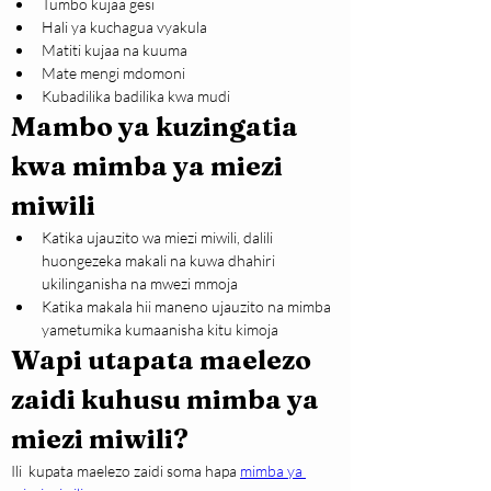
Tumbo kujaa gesi
Hali ya kuchagua vyakula
Matiti kujaa na kuuma
Mate mengi mdomoni
Kubadilika badilika kwa mudi
Mambo ya kuzingatia 
kwa mimba ya miezi 
miwili
Katika ujauzito wa miezi miwili, dalili 
huongezeka makali na kuwa dhahiri 
ukilinganisha na mwezi mmoja
Katika makala hii maneno ujauzito na mimba 
yametumika kumaanisha kitu kimoja
Wapi utapata maelezo 
zaidi kuhusu mimba ya 
miezi miwili?
Ili  kupata maelezo zaidi soma hapa 
mimba ya 