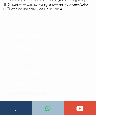
NHS.
https://www.nhs.uk/pregnancy/week-by-week/1-to-
12/8-weeks/
. Imechukuliwa
05.12.2024
Changia kuwezesha
Clinical bot
Dirisha la Mgonjwa
Dirisha la Daktari
Dodoso la matibabu
Fursa za kibiashara
Jiunge kwa makala mpya
Kuhusu ULY CLINIC
Kamusi ya ULY CLINIC
Maoni ya mteja
Malalamiko ya mteja