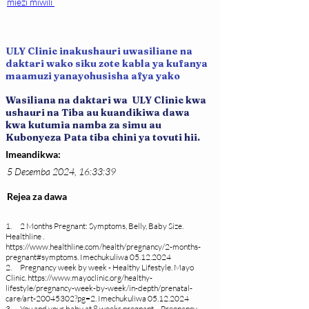
miezi miwili 
ULY Clinic inakushauri uwasiliane na
daktari wako siku zote kabla ya kufanya
maamuzi yanayohusisha afya yako
Wasiliana na daktari wa ULY Clinic kwa
ushauri na Tiba au kuandikiwa dawa
kwa kutumia namba za simu au
Kubonyeza Pata tiba chini ya tovuti hii.
Imeandikwa:
5 Desemba 2024, 16:33:39
Rejea za dawa
1. 2 Months Pregnant: Symptoms, Belly, Baby Size.
Healthline .
https://www.healthline.com/health/pregnancy/2-months-
pregnant#symptoms
. Imechukuliwa
05.12.2024
2. Pregnancy week by week - Healthy Lifestyle. Mayo
Clinic.
https://www.mayoclinic.org/healthy-
lifestyle/pregnancy-week-by-week/in-depth/prenatal-
care/art-20045302?pg=2
. Imechukuliwa
05.12.2024
3. You and your baby at 8 weeks pregnant – Pregnancy –