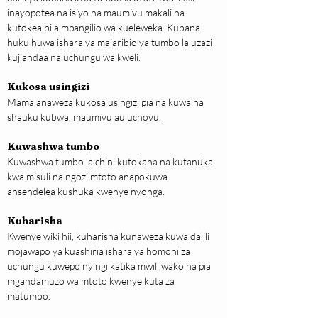
inayopotea na isiyo na maumivu makali na 
kutokea bila mpangilio wa kueleweka. Kubana 
huku huwa ishara ya majaribio ya tumbo la uzazi 
kujiandaa na uchungu wa kweli.
Kukosa usingizi
Mama anaweza kukosa usingizi pia na kuwa na 
shauku kubwa, maumivu au uchovu.
Kuwashwa tumbo
Kuwashwa tumbo la chini kutokana na kutanuka 
kwa misuli na ngozi mtoto anapokuwa 
ansendelea kushuka kwenye nyonga.
Kuharisha
Kwenye wiki hii, kuharisha kunaweza kuwa dalili 
mojawapo ya kuashiria ishara ya homoni za 
uchungu kuwepo nyingi katika mwili wako na pia 
mgandamuzo wa mtoto kwenye kuta za 
matumbo.