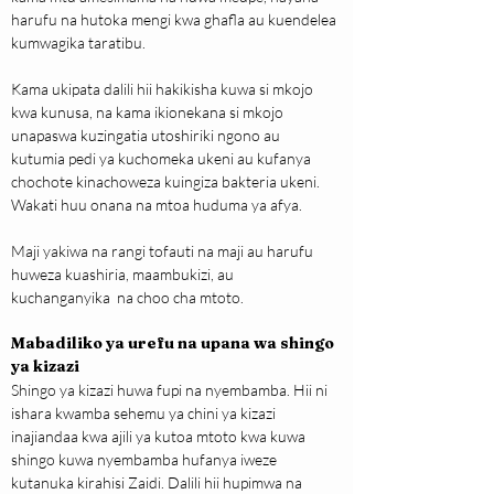
harufu na hutoka mengi kwa ghafla au kuendelea 
kumwagika taratibu.
Kama ukipata dalili hii hakikisha kuwa si mkojo 
kwa kunusa, na kama ikionekana si mkojo 
unapaswa kuzingatia utoshiriki ngono au 
kutumia pedi ya kuchomeka ukeni au kufanya 
chochote kinachoweza kuingiza bakteria ukeni. 
Wakati huu onana na mtoa huduma ya afya. 
Maji yakiwa na rangi tofauti na maji au harufu 
huweza kuashiria, maambukizi, au 
kuchanganyika  na choo cha mtoto.
Mabadiliko ya urefu na upana wa shingo 
ya kizazi
Shingo ya kizazi huwa fupi na nyembamba. Hii ni 
ishara kwamba sehemu ya chini ya kizazi 
inajiandaa kwa ajili ya kutoa mtoto kwa kuwa 
shingo kuwa nyembamba hufanya iweze 
kutanuka kirahisi Zaidi. Dalili hii hupimwa na 