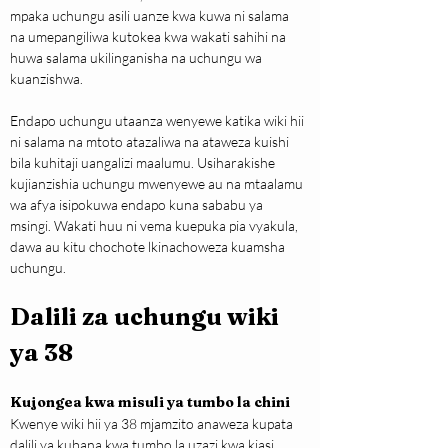
mpaka uchungu asili uanze kwa kuwa ni salama 
na umepangiliwa kutokea kwa wakati sahihi na 
huwa salama ukilinganisha na uchungu wa 
kuanzishwa.
Endapo uchungu utaanza wenyewe katika wiki hii 
ni salama na mtoto atazaliwa na ataweza kuishi 
bila kuhitaji uangalizi maalumu. Usiharakishe 
kujianzishia uchungu mwenyewe au na mtaalamu 
wa afya isipokuwa endapo kuna sababu ya 
msingi. Wakati huu ni vema kuepuka pia vyakula, 
dawa au kitu chochote lkinachoweza kuamsha 
uchungu.
Dalili za uchungu wiki 
ya 38
Kujon
g
ea kwa misuli ya tumbo la chini
Kwenye wiki hii ya 38 mjamzito anaweza kupata 
dalili ya kubana kwa tumbo la uzazi kwa kiasi 