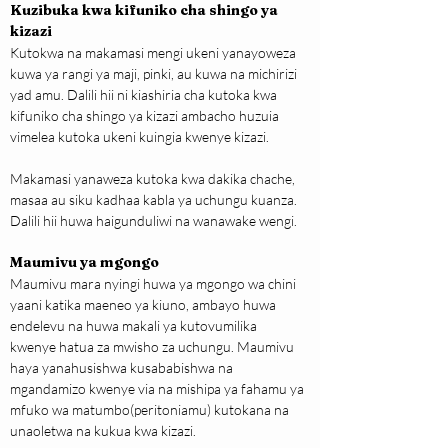
Kuzibuka kwa kifuniko cha shingo ya 
kizazi
Kutokwa na makamasi mengi ukeni yanayoweza 
kuwa ya rangi ya maji, pinki, au kuwa na michirizi 
yad amu. Dalili hii ni kiashiria cha kutoka kwa 
kifuniko cha shingo ya kizazi ambacho huzuia 
vimelea kutoka ukeni kuingia kwenye kizazi. 
Makamasi yanaweza kutoka kwa dakika chache, 
masaa au siku kadhaa kabla ya uchungu kuanza. 
Dalili hii huwa haigunduliwi na wanawake wengi.
Maumivu ya mgongo
Maumivu mara nyingi huwa ya mgongo wa chini 
yaani katika maeneo ya kiuno, ambayo huwa 
endelevu na huwa makali ya kutovumilika 
kwenye hatua za mwisho za uchungu. Maumivu 
haya yanahusishwa kusababishwa na 
mgandamizo kwenye via na mishipa ya fahamu ya 
mfuko wa matumbo(peritoniamu) kutokana na 
unaoletwa na kukua kwa kizazi.