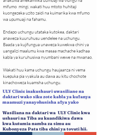
anakuwa amekamilika uumbaji wa viungo na 
mifumo  mingi, wakati huu mtoto huhitaji 
kuongezeka uzito zaidi na kuimarika kwa mfumo 
wa upumuaji na fahamu.
Endapo uchungu utataka kutokea, daktari 
anaweza kuuruhusu uendelee na uchungu. 
Baada ya kujifungua unaweza kuwekwa chini ya 
uangalizi maalumu kwa masaa machache kadhaa 
kabla ya kuruhusiwa nyumbani wewe na mwanao.
Wakati huu kama uchungu haujaanza ni vema 
kuepuka pia vyakula au dawa au kitu chochote 
kinachoweza kuamsha uchungu.
ULY Clinic inakushauri uwasiliane na
daktari wako siku zote kabla ya kufanya
maamuzi yanayohusisha afya yako
Wasiliana na daktari wa ULY Clinic kwa
ushauri na Tiba au kuandikiwa dawa
kwa kutumia namba za simu au
Kubonyeza Pata tiba chini ya tovuti hii.