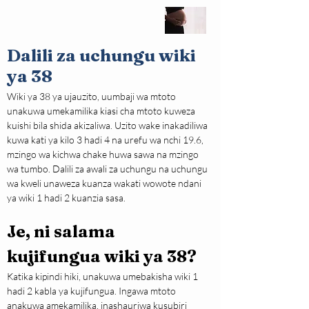
Dalili za uchungu wiki
ya 38
Wiki ya 38 ya ujauzito, uumbaji wa mtoto 
unakuwa umekamilika kiasi cha mtoto kuweza 
kuishi bila shida akizaliwa. Uzito wake inakadiliwa 
kuwa kati ya kilo 3 hadi 4 na urefu wa nchi 19.6, 
mzingo wa kichwa chake huwa sawa na mzingo 
wa tumbo. Dalili za awali za uchungu na uchungu 
wa kweli unaweza kuanza wakati wowote ndani 
ya wiki 1 hadi 2 kuanzia sasa.
Je, ni salama 
kujifungua wiki ya 38?
Katika kipindi hiki, unakuwa umebakisha wiki 1 
hadi 2 kabla ya kujifungua. Ingawa mtoto 
anakuwa amekamilika, inashauriwa kusubiri 