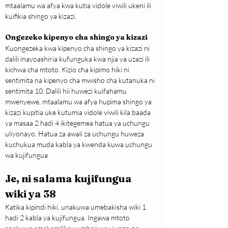
mtaalamu wa afya kwa kutia vidole viwili ukeni ili 
kuifikia shingo ya kizazi.
Ongezeko kipenyo cha shingo ya kizazi
Kuongezeka kwa kipenyo cha shingo ya kizazi ni 
dalili inayoashiria kufunguka kwa njia ya uzazi ili 
kichwa cha mtoto. Kizio cha kipimo hiki ni 
sentimita na kipenyo cha mwisho cha kutanuka ni 
sentimita 10. Dalili hii huwezi kuifahamu 
mwenyewe, mtaalamu wa afya hupima shingo ya 
kizazi kupitia uke kutumia vidole viwili kila baada 
ya masaa 2 hadi 4 ikitegemea hatua ya uchungu 
uliyonayo. Hatua za awali za uchungu huweza 
kuchukua muda kabla ya kwenda kuwa uchungu 
wa kujifungua
Je, ni salama kujifungua 
wiki ya 38
Katika kipindi hiki, unakuwa umebakisha wiki 1 
hadi 2 kabla ya kujifungua. Ingawa mtoto 