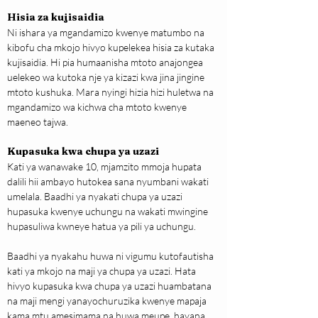
Hisia za kujisaidia
Ni ishara ya mgandamizo kwenye matumbo na 
kibofu cha mkojo hivyo kupelekea hisia za kutaka 
kujisaidia. Hi pia humaanisha mtoto anajongea 
uelekeo wa kutoka nje ya kizazi kwa jina jingine 
mtoto kushuka. Mara nyingi hizia hizi huletwa na 
mgandamizo wa kichwa cha mtoto kwenye 
maeneo tajwa.
Kupasuka kwa chupa ya uzazi
Kati ya wanawake 10, mjamzito mmoja hupata 
dalili hii ambayo hutokea sana nyumbani wakati 
umelala. Baadhi ya nyakati chupa ya uzazi 
hupasuka kwenye uchungu na wakati mwingine 
hupasuliwa kwneye hatua ya pili ya uchungu.
Baadhi ya nyakahu huwa ni vigumu kutofautisha 
kati ya mkojo na maji ya chupa ya uzazi. Hata 
hivyo kupasuka kwa chupa ya uzazi huambatana 
na maji mengi yanayochuruzika kwenye mapaja 
kama mtu amesimama na huwa meupe, hayana 