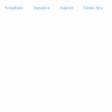
Nyumbani
Mgonjwa
Daktari
Elimu Afya