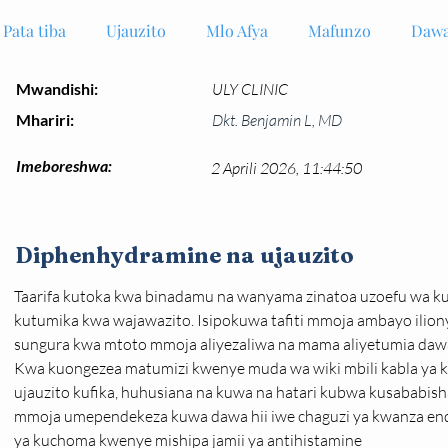
Pata tiba
Ujauzito
Mlo Afya
Mafunzo
Dawa
Mwandishi:
ULY CLINIC
Mhariri:
Dkt. Benjamin L, MD
Imeboreshwa:
2 Aprili 2026, 11:44:50
Diphenhydramine na ujauzito
Taarifa kutoka kwa binadamu na wanyama zinatoa uzoefu wa k
kutumika kwa wajawazito. Isipokuwa tafiti mmoja ambayo ili
sungura kwa mtoto mmoja aliyezaliwa na mama aliyetumia dawa hi
Kwa kuongezea matumizi kwenye muda wa wiki mbili kabla ya ku
ujauzito kufika, huhusiana na kuwa na hatari kubwa kusababish
mmoja umependekeza kuwa dawa hii iwe chaguzi ya kwanza end
ya kuchoma kwenye mishipa jamii ya antihistamine