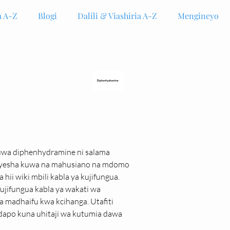
 A-Z
Blogi
Dalili & Viashiria A-Z
Mengineyo
uwa diphenhydramine ni salama 
onyesha kuwa na mahusiano na mdomo 
i wiki mbili kabla ya kujifungua. 
jifungua kabla ya wakati wa 
a madhaifu kwa kcihanga. Utafiti 
apo kuna uhitaji wa kutumia dawa 