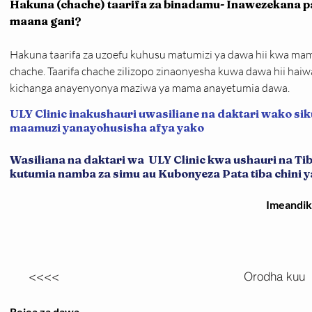
Hakuna (chache) taarifa za binadamu- Inawezekana pa
maana gani?
Hakuna taarifa za uzoefu kuhusu matumizi ya dawa hii kwa ma
chache. Taarifa chache zilizopo zinaonyesha kuwa dawa hii haiw
kichanga anayenyonya maziwa ya mama anayetumia dawa.
ULY Clinic inakushauri uwasiliane na daktari wako sik
maamuzi yanayohusisha afya yako
Wasiliana na daktari wa ULY Clinic kwa ushauri na T
kutumia namba za simu au Kubonyeza Pata tiba chini ya 
Imeandi
<<<<
Orodha kuu
Rejea za dawa