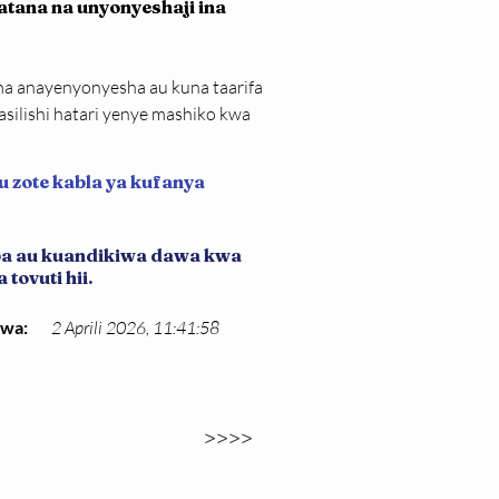
tana na unyonyeshaji ina 
ma anayenyonyesha au kuna taarifa 
asilishi hatari yenye mashiko kwa 
u zote kabla ya kufanya
iba au kuandikiwa dawa kwa
tovuti hii.
kwa:
2 Aprili 2026, 11:41:58
>>>>