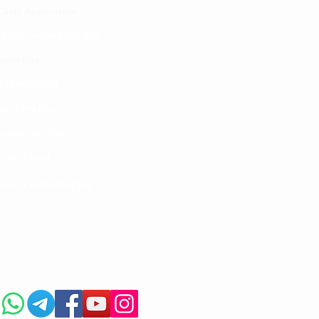
linic Application
LINIC project 100,00
0
isho tiba
i ya matibabu
ushi vya tiba
kotoo vya Afya
liana nasi
kuaji Historia CME