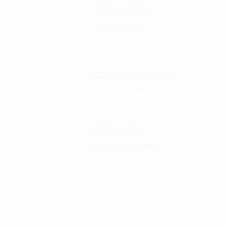
Dirisha la Mgonjwa
Dirisha la Daktari
Dodoso la matibabu
Fursa za kibiashara
Jiunge kwa makala mpya
Kuhusu ULY CLINIC
Kamusi ya ULY CLINIC
Maoni ya mteja
Malalamiko ya mteja