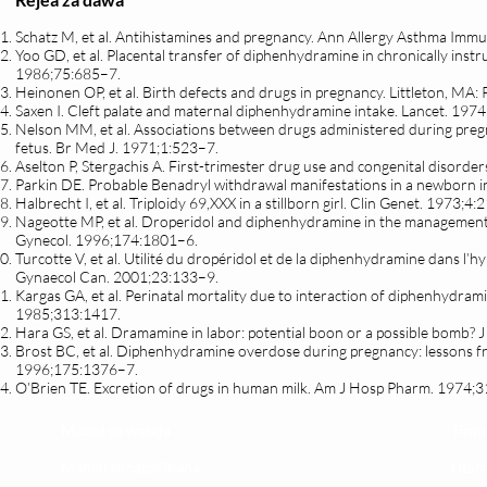
Schatz M, et al. Antihistamines and pregnancy. Ann Allergy Asthma Imm
Yoo GD, et al. Placental transfer of diphenhydramine in chronically inst
1986;75:685–7.
Heinonen OP, et al. Birth defects and drugs in pregnancy. Littleton, MA:
Saxen I. Cleft palate and maternal diphenhydramine intake. Lancet. 197
Nelson MM, et al. Associations between drugs administered during preg
fetus. Br Med J. 1971;1:523–7.
Aselton P, Stergachis A. First-trimester drug use and congenital disord
Parkin DE. Probable Benadryl withdrawal manifestations in a newborn in
Halbrecht I, et al. Triploidy 69,XXX in a stillborn girl. Clin Genet. 1973;4:
Nageotte MP, et al. Droperidol and diphenhydramine in the managemen
Gynecol. 1996;174:1801–6.
Turcotte V, et al. Utilité du dropéridol et de la diphenhydramine dans l’
Gynaecol Can. 2001;23:133–9.
Kargas GA, et al. Perinatal mortality due to interaction of diphenhydra
1985;313:1417.
Hara GS, et al. Dramamine in labor: potential boon or a possible bomb?
Brost BC, et al. Diphenhydramine overdose during pregnancy: lessons f
1996;175:1376–7.
O’Brien TE. Excretion of drugs in human milk. Am J Hosp Pharm. 1974;
Maoni ya wateja
Timu
Mahali tunapatikana
Utar