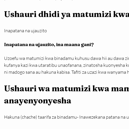
Ushauri dhidi ya matumizi k
Inapatana na ujauzito
Inapatana na ujauzito, ina maana gani?
Uzoefu wa matumizi kwa binadamu kuhusu dawa hii au dawa zing
kufanya kazi kwa utaratibu unaofanana, zinatosha kuonyesha 
ni madogo sana au hakuna kabisa. Tafiti za uzazi kwa wanyama 
Ushauri wa matumizi kwa mam
anayenyonyesha
Hakuna (chache) taarifa za binadamu- Inawezekana patana na 