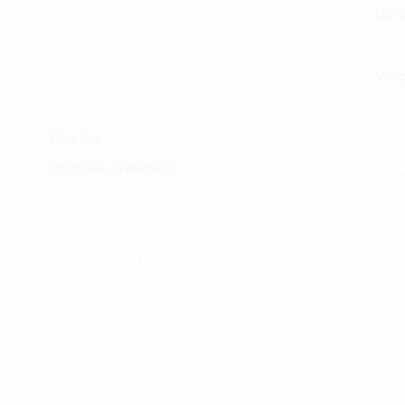
Makundi mengine ya
telegram
ULY-C
Matangazo na udhamini
ULY C
​Matibabu ya nyumbani
Vifup
Maono na dira yetu
Tiket
Pata tiba
Vifur
Programu za mafunzo
Viko
Sheria na masharti
Wasi
Tafiti ULY CLINIC Swahili AI
Uchu
Tangazo la Tafiti ULY CLINIC Swahili AI