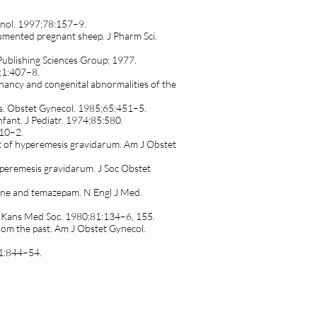
unol. 1997;78:157–9.
rumented pregnant sheep. J Pharm Sci.
 Publishing Sciences Group; 1977.
4;1:407–8.
nancy and congenital abnormalities of the
ers. Obstet Gynecol. 1985;65:451–5.
fant. J Pediatr. 1974;85:580.
210–2.
t of hyperemesis gravidarum. Am J Obstet
hyperemesis gravidarum. J Soc Obstet
mine and temazepam. N Engl J Med.
 J Kans Med Soc. 1980;81:134–6, 155.
rom the past. Am J Obstet Gynecol.
31:844–54.
 yetu
atibu wa kupata huduma zetu