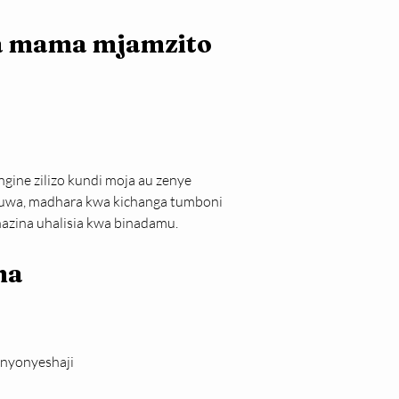
wa mama mjamzito
ine zilizo kundi moja au zenye 
kuwa, madhara kwa kichanga tumboni 
hazina uhalisia kwa binadamu.
a 
unyonyeshaji