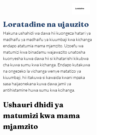
Loratadine na ujauzito
Hakuna ushahidi wa dawa hii kuongeza hatari ya 
madhaifu ya madhaifu ya kiuumbaji kwa kichanga 
endapo atatumia mama mjamzito. Uzoefu wa 
matumizi kwa binadamu wajawazito unatosha 
kuonyesha kuwa dawa hii si kihatarishi kikubwa 
cha kuwa sumu kwa kichanga. Endapo kutakuwa 
na ongezeko la vichanga wenye matatizo ya 
kiuumbaji, hii itakuwa si kawaida kwani mpaka 
sasa haijaonekana kuwa dawa jamii ya 
antihistamine huwa sumu kwa kcihanga.
Ushauri dhidi ya 
matumizi kwa mama 
mjamzito