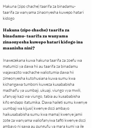
Hakuna (zipo chache) taarifa za binadamu- 
taarifa za wanyama zinaonyesha kuwepo hatari 
kidogo
Hakuna (zipo chache) taarifa za 
binadamu- taarifa za wanyama 
zinaonyesha kuwepo hatari kidogo ina 
maanisha nini?
Inawezekana kuwa hakuna taarifa za zoefu wa 
matumizi ya dawa hii au taarifa za binadamu 
wajawazito wachache waliotumia dawa hii 
zimeonyesha kutohusiana kuwa sumu kwa 
kichangawa tumboni kuweza kusababisha 
madhaifu ya uumbaji, ukuaji, viungo vya mwili, 
ufanyaji kazi wa viungo, tabia au kusababisha 
kifo endapo itatumika. Dawa haileti sumu kwenye 
uumbaji wa kijusi( kwenye dozi ambayo 
haikusababisha sumu kwa mama) kwenye jamii 
zote za wanyama waliofanyiwa tafiti kwenye dozi 
ambayo ni sawa au pungufu ya mara kumi ya ile 