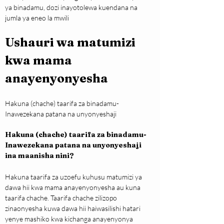
ya binadamu, dozi inayotolewa kuendana na 
jumla ya eneo la mwili
Ushauri wa matumizi 
kwa mama 
anayenyonyesha
Hakuna (chache) taarifa za binadamu- 
Inawezekana patana na unyonyeshaji
Hakuna (chache) taarifa za binadamu- 
Inawezekana patana na unyonyeshaji 
ina maanisha nini?
Hakuna taarifa za uzoefu kuhusu matumizi ya 
dawa hii kwa mama anayenyonyesha au kuna 
taarifa chache. Taarifa chache zilizopo 
zinaonyesha kuwa dawa hii haiwasilishi hatari 
yenye mashiko kwa kichanga anayenyonya 