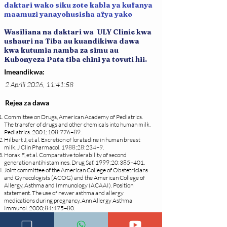
daktari wako siku zote kabla ya kufanya
maamuzi yanayohusisha afya yako
Wasiliana na daktari wa ULY Clinic kwa
ushauri na Tiba au kuandikiwa dawa
kwa kutumia namba za simu au
Kubonyeza Pata tiba chini ya tovuti hii.
Imeandikwa:
2 Aprili 2026, 11:41:58
Rejea za dawa
Committee on Drugs, American Academy of Pediatrics.
The transfer of drugs and other chemicals into human milk.
Pediatrics. 2001;108:776–89.
Hilbert J, et al. Excretion of loratadine in human breast
milk. J Clin Pharmacol. 1988;28:234–9.
Horak F, et al. Comparative tolerability of second
generation antihistamines. Drug Saf. 1999;20:385–401.
Joint committee of the American College of Obstetricians
and Gynecologists (ACOG) and the American College of
Allergy, Asthma and Immunology (ACAAI). Position
statement. The use of newer asthma and allergy
medications during pregnancy. Ann Allergy Asthma
Immunol. 2000;84:475–80.
Kallen B. Use of antihistamine drugs in early pregnancy
and delivery outcome. J Matern Fetal Neonatal Med.