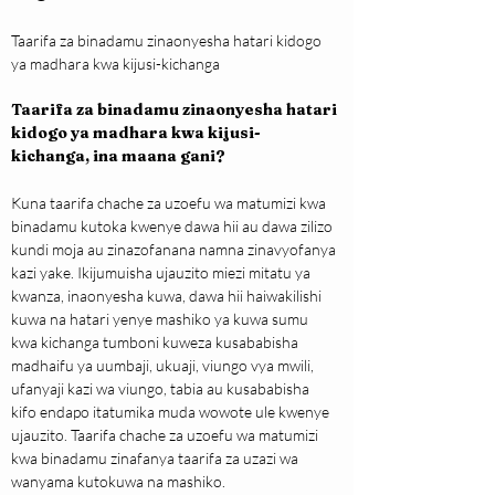
Taarifa za binadamu zinaonyesha hatari kidogo 
ya madhara kwa kijusi-kichanga
Taarifa za binadamu zinaonyesha hatari 
kidogo ya madhara kwa kijusi-
kichanga, ina maana gani?
Kuna taarifa chache za uzoefu wa matumizi kwa 
binadamu kutoka kwenye dawa hii au dawa zilizo 
kundi moja au zinazofanana namna zinavyofanya 
kazi yake. Ikijumuisha ujauzito miezi mitatu ya 
kwanza, inaonyesha kuwa, dawa hii haiwakilishi 
kuwa na hatari yenye mashiko ya kuwa sumu 
kwa kichanga tumboni kuweza kusababisha 
madhaifu ya uumbaji, ukuaji, viungo vya mwili, 
ufanyaji kazi wa viungo, tabia au kusababisha 
kifo endapo itatumika muda wowote ule kwenye 
ujauzito. Taarifa chache za uzoefu wa matumizi 
kwa binadamu zinafanya taarifa za uzazi wa 
wanyama kutokuwa na mashiko.