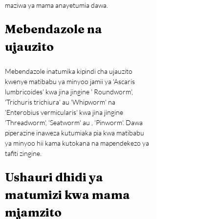
maziwa ya mama anayetumia dawa.
Mebendazole na 
ujauzito
Mebendazole inatumika kipindi cha ujauzito 
kwenye matibabu ya minyoo jamii ya 'Ascaris 
lumbricoides' kwa jina jingine ' Roundworm', 
'Trichuris trichiura' au 'Whipworm' na 
'Enterobius vermicularis' kwa jina jingine 
'Threadworm', 'Seatworm' au , 'Pinworm'. Dawa 
piperazine inaweza kutumiaka pia kwa matibabu 
ya minyoo hii kama kutokana na mapendekezo ya 
tafiti zingine.
Ushauri dhidi ya 
matumizi kwa mama 
mjamzito