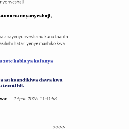
unyonyeshaji
tana na unyonyeshaji, 
ma anayenyonyesha au kuna taarifa 
asilishi hatari yenye mashiko kwa 
u zote kabla ya kufanya
iba au kuandikiwa dawa kwa
tovuti hii.
kwa:
2 Aprili 2026, 11:41:58
>>>>