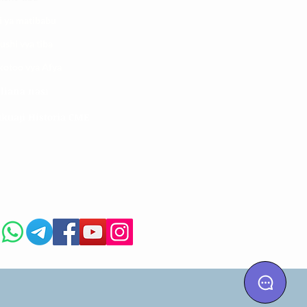
i ya matibabu
ushi vya tiba
kotoo vya Afya
liana nasi
kuaji Historia CME