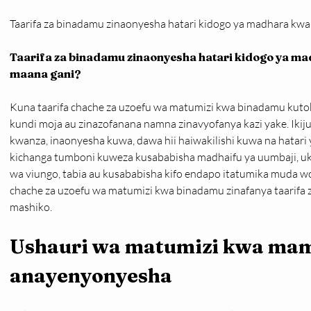
Taarifa za binadamu zinaonyesha hatari kidogo ya madhara kwa 
Taarifa za binadamu zinaonyesha hatari kidogo ya mad
maana gani?
Kuna taarifa chache za uzoefu wa matumizi kwa binadamu kutok
kundi moja au zinazofanana namna zinavyofanya kazi yake. Ikiju
kwanza, inaonyesha kuwa, dawa hii haiwakilishi kuwa na hatar
kichanga tumboni kuweza kusababisha madhaifu ya uumbaji, ukuaj
wa viungo, tabia au kusababisha kifo endapo itatumika muda wo
chache za uzoefu wa matumizi kwa binadamu zinafanya taarifa
mashiko.
Ushauri wa matumizi kwa mam
anayenyonyesha