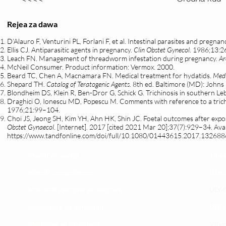
Rejea za dawa
D’Alauro F, Venturini PL, Forlani F, et al. Intestinal parasites and pregnan
Ellis CJ. Antiparasitic agents in pregnancy.
Clin Obstet Gynecol
. 1986;13:2
Leach FN. Management of threadworm infestation during pregnancy.
Ar
McNeil Consumer. Product information: Vermox. 2000.
Beard TC, Chen A, Macnamara FN. Medical treatment for hydatids.
Med 
Shepard TH.
Catalog of Teratogenic Agents
. 8th ed. Baltimore (MD): Johns
Blondheim DS, Klein R, Ben-Dror G, Schick G. Trichinosis in southern L
Draghici O, Ionescu MD, Popescu M. Comments with reference to a trichi
1976;21:99–104.
Choi JS, Jeong SH, Kim YH, Ahn HK, Shin JC. Foetal outcomes after expo
Obstet Gynaecol
. [Internet]. 2017 [cited 2021 Mar 20];37(7):929–34. Ava
https://www.tandfonline.com/doi/full/10.1080/01443615.2017.132688
Maoni ya wateja
Timu
Mahali tunapatikana
Utar
Makundi mengine ya
telegram
ULY-C
Matangazo na udhamini
ULY C
​Matibabu ya nyumbani
Vifup