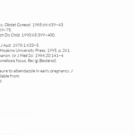
cy.
Obstet Gynecol
. 1985;66:639–43.
69–75.
ch Dis Child
. 1990;65:399–400.
J Aust
. 1978;1:633–5.
 Hopkins University Press; 1995. p. 261.
ebanon.
Isr J Med Sci
. 1984;20:141–4.
nellosis focus.
Rev Ig (Bacteriol)
.
sure to albendazole in early pregnancy.
J
ilable from:
6
 yetu
atibu wa kupata huduma zetu
linic Application
LINIC project 100,00
0
isho tiba