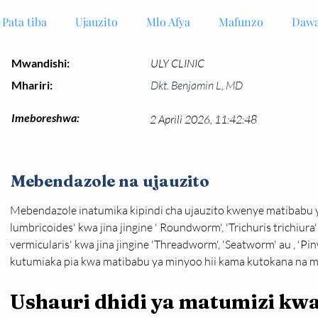
Pata tiba
Ujauzito
Mlo Afya
Mafunzo
Dawa
Mwandishi:
ULY CLINIC
Mhariri:
Dkt. Benjamin L, MD
Imeboreshwa:
2 Aprili 2026, 11:42:48
Mebendazole na ujauzito
Mebendazole inatumika kipindi cha ujauzito kwenye matibabu ya
lumbricoides' kwa jina jingine ' Roundworm', 'Trichuris trichiur
vermicularis' kwa jina jingine 'Threadworm', 'Seatworm' au , 'P
kutumiaka pia kwa matibabu ya minyoo hii kama kutokana na ma
Ushauri dhidi ya matumizi k