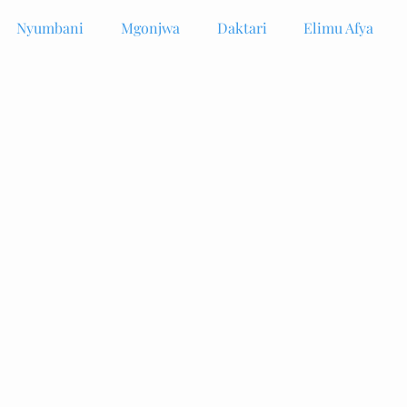
Nyumbani
Mgonjwa
Daktari
Elimu Afya