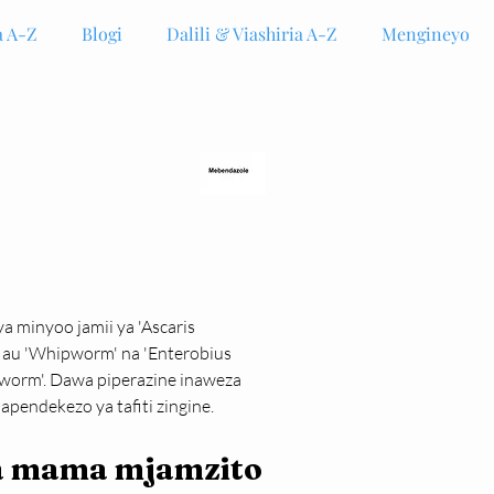
 A-Z
Blogi
Dalili & Viashiria A-Z
Mengineyo
 minyoo jamii ya 'Ascaris 
a' au 'Whipworm' na 'Enterobius 
inworm'. Dawa piperazine inaweza 
pendekezo ya tafiti zingine.
wa mama mjamzito