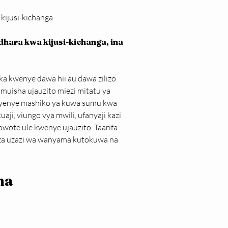
kijusi-kichanga
hara kwa kijusi-kichanga, ina 
a kwenye dawa hii au dawa zilizo 
muisha ujauzito miezi mitatu ya 
i yenye mashiko ya kuwa sumu kwa 
i, viungo vya mwili, ufanyaji kazi 
wote ule kwenye ujauzito. Taarifa 
 za uzazi wa wanyama kutokuwa na 
a 