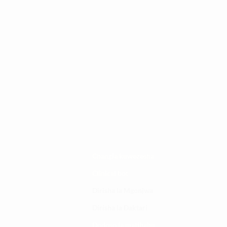
Changia kuwezesha
Clinical bot
Dirisha la Mgonjwa
Dirisha la Daktari
Dodoso la matibabu