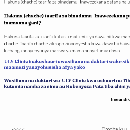
Hakuna (chache) taarifa za binadamu- Inawezekana patana na 
Hakuna (chache) taarifa za binadamu- Inawezekana pa
inamaana gani?
Hakuna taarifa za uzoefu kuhusu matumizi ya dawa hii kwa ma
chache. Taarifa chache zilizopo zinaonyesha kuwa dawa hii haiw
kichanga anayenyonya maziwa ya mama anayetumia dawa.
ULY Clinic inakushauri uwasiliane na daktari wako sik
maamuzi yanayohusisha afya yako
Wasiliana na daktari wa ULY Clinic kwa ushauri na T
kutumia namba za simu au Kubonyeza Pata tiba chini ya 
Imeandi
<<<<
Orodha kuu