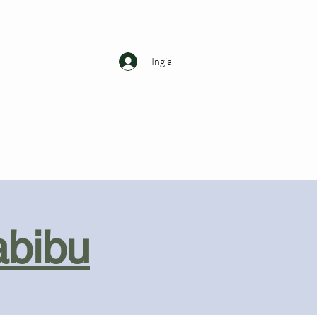
Ingia
abibu