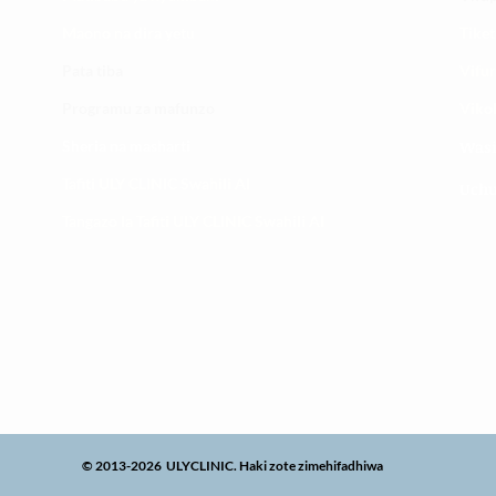
Maono na dira yetu
Tiket
Pata tiba
Vifur
Programu za mafunzo
Viko
Sheria na masharti
Wasi
Tafiti ULY CLINIC Swahili AI
Uchu
Tangazo la Tafiti ULY CLINIC Swahili AI
© 2013-2026 ULYCLINIC. Haki zote zimehifadhiwa