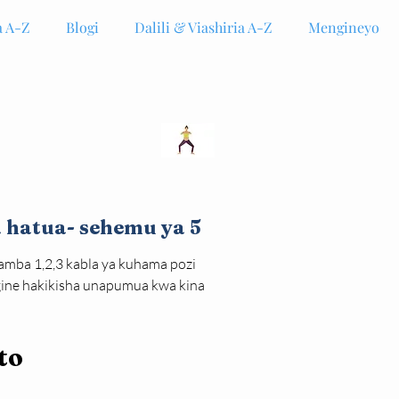
 A-Z
Blogi
Dalili & Viashiria A-Z
Mengineyo
 hatua- sehemu ya 5
mba 1,2,3 kabla ya kuhama pozi 
gine hakikisha unapumua kwa kina 
to