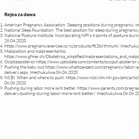
Rejea za dawa
American Pregnancy Association. Sleeping positions during pregnancy. 
National Sleep Foundation. The best position for sleep during pregnanc
National Posture Institute. Incorporating NPI’s 4 points of posture du
28.04.2020
https://www.pregnancyexercise.co.nz/products/fit2birthmum/.
Imechukul
Malposition and malpresentantio.
https://www.gfmer.ch/Obstetrics_simplified/malpresentations_and_malpo
Ocipitalposterior.
https://www.uptodate.com/contents/occiput-posterior-p
Pushing the baby out.
https://www.whattoexpect.com/pregnancy/labor-an
delivery.aspx.
Imechukuliwa 06.06.2020
NCBI. When and where to puch.
https://www.ncbi.nlm.nih.gov/pmc/art
06.06.2020
Pushing during labor more isint better.
https://www.parents.com/pregnan
delivery/pushing-during-labor-more-isnt-better/.
Imechukuliwa 06.06.2
Maoni ya wateja
Timu
Mahali tunapatikana
Utar
Makundi mengine ya
telegram
ULY-C
Matangazo na udhamini
ULY C