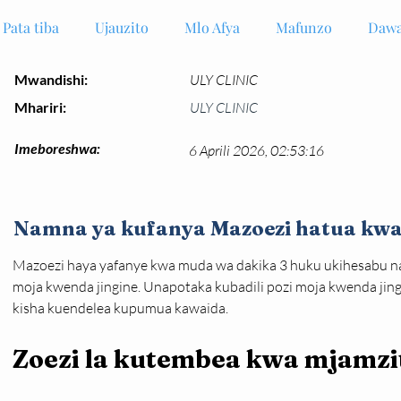
Pata tiba
Ujauzito
Mlo Afya
Mafunzo
Dawa
Mwandishi:
ULY CLINIC
Mhariri:
ULY CLINIC
Imeboreshwa:
6 Aprili 2026, 02:53:16
Namna ya kufanya Mazoezi hatua kwa
Mazoezi haya yafanye kwa muda wa dakika 3 huku ukihesabu na
moja kwenda jingine. Unapotaka kubadili pozi moja kwenda jin
kisha kuendelea kupumua kawaida.
Zoezi la kutembea kwa mjamzi