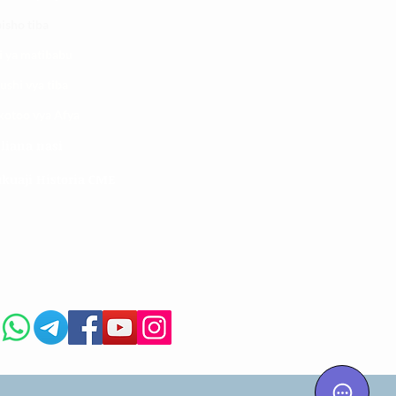
isho tiba
i ya matibabu
ushi vya tiba
kotoo vya Afya
liana nasi
kuaji Historia CME