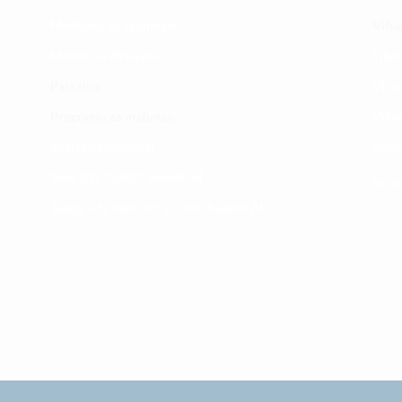
​Matibabu ya nyumbani
Vifup
Maono na dira yetu
Tiket
Pata tiba
Vifur
Programu za mafunzo
Viko
Sheria na masharti
Wasi
Tafiti ULY CLINIC Swahili AI
Uchu
Tangazo la Tafiti ULY CLINIC Swahili AI