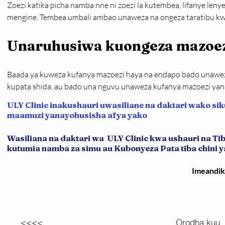
Zoezi katika picha namba nne ni zoezi la kutembea, lifanye le
mengine. Tembea umbali ambao unaweza na ongeza taratibu kwa
Unaruhusiwa kuongeza mazoez
Baada ya kuweza kufanya mazoezi haya na endapo bado unaweza
kupata shida, au bado una nguvu unaweza kufanya mazoezi yan
ULY Clinic inakushauri uwasiliane na daktari wako sik
maamuzi yanayohusisha afya yako
Wasiliana na daktari wa ULY Clinic kwa ushauri na T
kutumia namba za simu au Kubonyeza Pata tiba chini ya 
Imeandi
<<<<
Orodha kuu