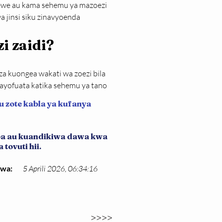
nyewe au kama sehemu ya mazoezi 
 jinsi siku zinavyoenda
i zaidi?
 kuongea wakati wa zoezi bila 
ayofuata katika sehemu ya tano
u zote kabla ya kufanya
iba au kuandikiwa dawa kwa
tovuti hii.
kwa:
5 Aprili 2026, 06:34:16
>>>>