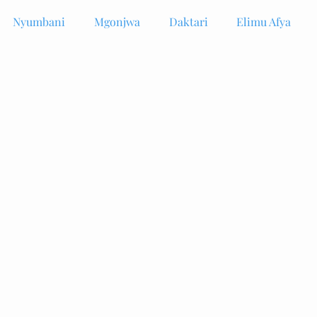
Nyumbani
Mgonjwa
Daktari
Elimu Afya