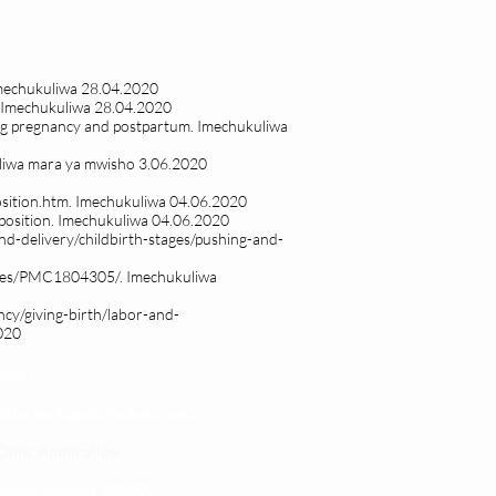
Imechukuliwa 28.04.2020
y.Imechukuliwa 28.04.2020
ring pregnancy and postpartum. Imechukuliwa
iwa mara ya mwisho 3.06.2020
sition.htm.
Imechukuliwa 04.06.2020
osition.
Imechukuliwa 04.06.2020
d-delivery/childbirth-stages/pushing-and-
icles/PMC1804305/.
Imechukuliwa
cy/giving-birth/labor-and-
020
 yetu
atibu wa kupata huduma zetu
linic Application
LINIC project 100,00
0