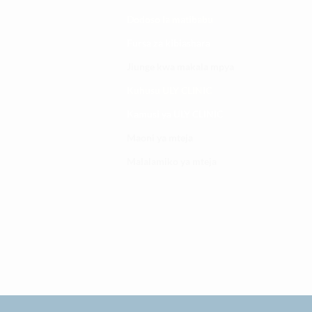
Dodoso la matibabu
Fursa za kibiashara
Jiunge kwa makala mpya
Kuhusu ULY CLINIC
Kamusi ya ULY CLINIC
Maoni ya mteja
Malalamiko ya mteja