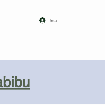
Ingia
abibu