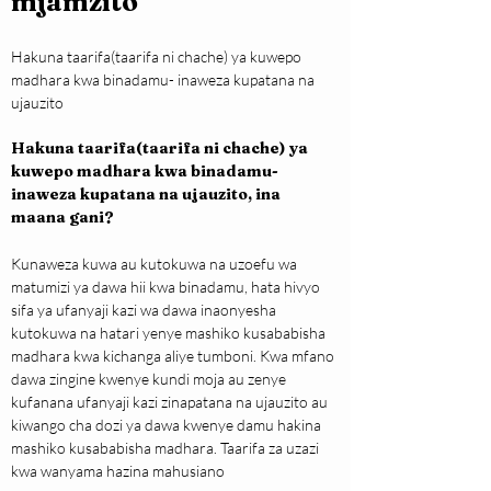
mjamzito
Hakuna taarifa(taarifa ni chache) ya kuwepo 
madhara kwa binadamu- inaweza kupatana na 
ujauzito
Hakuna taarifa(taarifa ni chache) ya 
kuwepo madhara kwa binadamu- 
inaweza kupatana na ujauzito, ina 
maana gani?
Kunaweza kuwa au kutokuwa na uzoefu wa 
matumizi ya dawa hii kwa binadamu, hata hivyo 
sifa ya ufanyaji kazi wa dawa inaonyesha 
kutokuwa na hatari yenye mashiko kusababisha 
madhara kwa kichanga aliye tumboni. Kwa mfano 
dawa zingine kwenye kundi moja au zenye 
kufanana ufanyaji kazi zinapatana na ujauzito au 
kiwango cha dozi ya dawa kwenye damu hakina 
mashiko kusababisha madhara. Taarifa za uzazi 
kwa wanyama hazina mahusiano