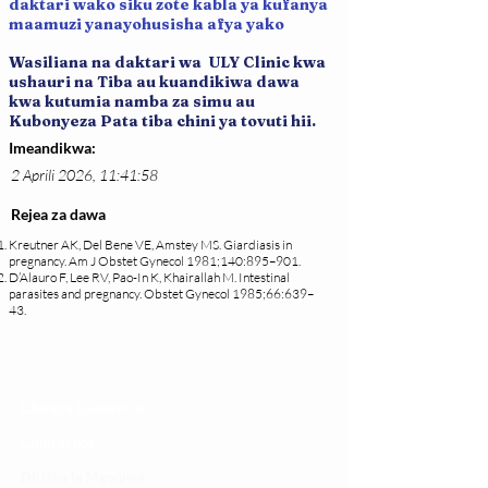
daktari wako siku zote kabla ya kufanya
maamuzi yanayohusisha afya yako
Wasiliana na daktari wa ULY Clinic kwa
ushauri na Tiba au kuandikiwa dawa
kwa kutumia namba za simu au
Kubonyeza Pata tiba chini ya tovuti hii.
Imeandikwa:
2 Aprili 2026, 11:41:58
Rejea za dawa
Kreutner AK, Del Bene VE, Amstey MS. Giardiasis in
pregnancy. Am J Obstet Gynecol 1981;140:895–901.
D’Alauro F, Lee RV, Pao-In K, Khairallah M. Intestinal
parasites and pregnancy. Obstet Gynecol 1985;66:639–
43.
Changia kuwezesha
Clinical bot
Dirisha la Mgonjwa