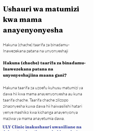
Ushauri wa matumizi 
kwa mama 
anayenyonyesha
Hakuna (chache) taarifa za binadamu- 
Inawezekana patana na unyonyeshaji
Hakuna (chache) taarifa za binadamu- 
Inawezekana patana na 
unyonyeshajiina maana gani?
Hakuna taarifa za uzoefu kuhusu matumizi ya 
dawa hii kwa mama anayenyonyesha au kuna 
taarifa chache. Taarifa chache zilizopo 
zinaonyesha kuwa dawa hii haiwasilishi hatari 
yenye mashiko kwa kichanga anayenyonya 
maziwa ya mama anayetumia dawa.
ULY Clinic inakushauri uwasiliane na