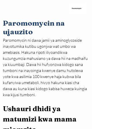
Paromomycin na
ujauzito
Paromomycin ni dawa jamii ya aminoglycoside 
inayotumika kutibu ugonjwa wat umbo wa 
amebiasis. Hakuna ripoti iliyoandikwa 
kuzungumzia mahusiano ya dawa hii na madhaifu 
ya kiuumbaji. Dawa hii hufyonzwa kidogo sana 
tumboni na inayoingia kwenye damu hutolewa 
yote kwa asilimia 100 kwenye haja kubwa bila 
kufanyiwa umetaboli, hivyo hakuna kiasi cha 
dawa au kuna kiasi kidogo kabisa huweza kuingia 
kwa kijusi tumboni.
Ushauri dhidi ya 
matumizi kwa mama 