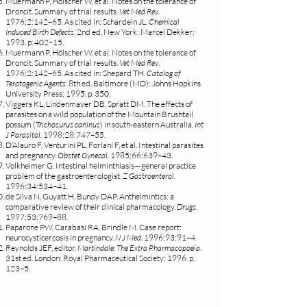
Muermann P, Hölscher W, et al. Notes on the tolerance of
Droncit. Summary of trial results.
Vet Med Rev
.
1976;2:142–65. As cited in: Schardein JL.
Chemical
Induced Birth Defects
. 2nd ed. New York: Marcel Dekker;
1993. p. 402–15.
Muermann P, Hölscher W, et al. Notes on the tolerance of
Droncit. Summary of trial results.
Vet Med Rev
.
1976;2:142–65. As cited in: Shepard TH.
Catalog of
Teratogenic Agents
. 8th ed. Baltimore (MD): Johns Hopkins
University Press; 1995. p. 350.
Viggers KL, Lindenmayer DB, Spratt DM. The effects of
parasites on a wild population of the Mountain Brushtail
possum (
Trichosurus caninus
) in south-eastern Australia.
Int
J Parasitol
. 1998;28:747–55.
D’Alauro F, Venturini PL, Forlani F, et al. Intestinal parasites
and pregnancy.
Obstet Gynecol
. 1985;66:639–43.
Volkheimer G. Intestinal helminthiasis—general practice
problem of the gastroenterologist.
Z Gastroenterol
.
1996;34:534–41.
de Silva N, Guyatt H, Bundy DAP. Anthelmintics: a
comparative review of their clinical pharmacology.
Drugs
.
1997;53:769–88.
Paparone PW, Carabasi RA, Brindle M. Case report:
neurocysticercosis in pregnancy.
N J Med
. 1996;93:91–4.
Reynolds JEF, editor.
Martindale: The Extra Pharmacopoeia
.
31st ed. London: Royal Pharmaceutical Society; 1996. p.
123–5.