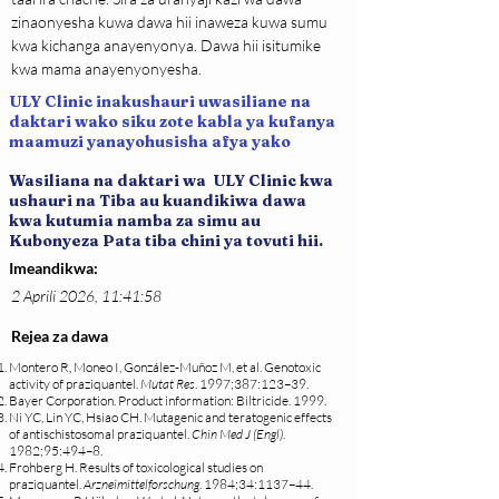
zinaonyesha kuwa dawa hii inaweza kuwa sumu 
kwa kichanga anayenyonya. Dawa hii isitumike 
kwa mama anayenyonyesha.
ULY Clinic inakushauri uwasiliane na
daktari wako siku zote kabla ya kufanya
maamuzi yanayohusisha afya yako
Wasiliana na daktari wa ULY Clinic kwa
ushauri na Tiba au kuandikiwa dawa
kwa kutumia namba za simu au
Kubonyeza Pata tiba chini ya tovuti hii.
Imeandikwa:
2 Aprili 2026, 11:41:58
Rejea za dawa
Montero R, Moneo I, González-Muñoz M, et al. Genotoxic
activity of praziquantel.
Mutat Res
. 1997;387:123–39.
Bayer Corporation. Product information: Biltricide. 1999.
Ni YC, Lin YC, Hsiao CH. Mutagenic and teratogenic effects
of antischistosomal praziquantel.
Chin Med J (Engl)
.
1982;95:494–8.
Frohberg H. Results of toxicological studies on
praziquantel.
Arzneimittelforschung
. 1984;34:1137–44.