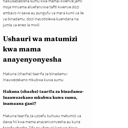
haikusababisha sumu kwa mama) kwenye jamii 
moja mnyama aliyefanyiwa tafiti kwenye dozi 
ambayo ni sawa au pungufu ya mara kumi ya ile 
ya binadamu, dozi inayotolewa kuendana na 
jumla ya eneo la mwili
Ushauri wa matumizi 
kwa mama 
anayenyonyesha
Hakuna (chache) taarifa za binadamu- 
Inauwezekano mkubwa kuwa sumu
Hakuna (chache) taarifa za binadamu- 
Inauwezekano mkubwa kuwa sumu, 
inamaana gani?
Hakuna taarifa za uzoefu kuhusu matumizi ya 
dawa hii kwa mama anayenyonyesha au kuna 
taarifa chache. Sifa za ufanyaji kazi wa dawa 