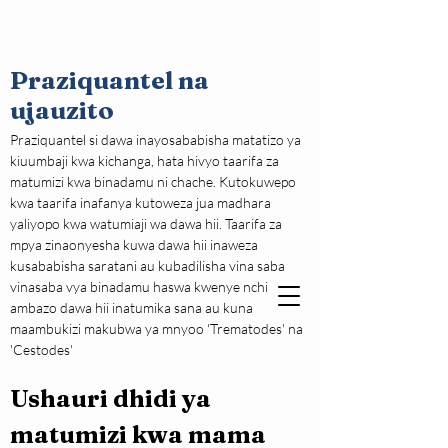
Praziquantel na
ujauzito
Praziquantel si dawa inayosababisha matatizo ya 
kiuumbaji kwa kichanga, hata hivyo taarifa za 
matumizi kwa binadamu ni chache. Kutokuwepo 
kwa taarifa inafanya kutoweza jua madhara 
yaliyopo kwa watumiaji wa dawa hii. Taarifa za 
mpya zinaonyesha kuwa dawa hii inaweza 
kusababisha saratani au kubadilisha vina saba 
vinasaba vya binadamu haswa kwenye nchi 
ambazo dawa hii inatumika sana au kuna 
maambukizi makubwa ya mnyoo 'Trematodes' na 
'Cestodes'
Ushauri dhidi ya 
matumizi kwa mama 