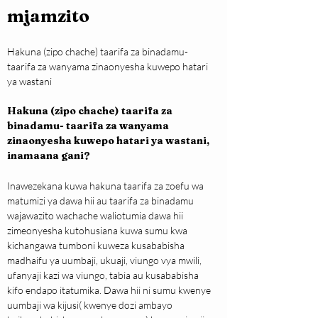
mjamzito
Hakuna (zipo chache) taarifa za binadamu- 
taarifa za wanyama zinaonyesha kuwepo hatari 
ya wastani
Hakuna (zipo chache) taarifa za 
binadamu- taarifa za wanyama 
zinaonyesha kuwepo hatari ya wastani, 
inamaana gani?
Inawezekana kuwa hakuna taarifa za zoefu wa 
matumizi ya dawa hii au taarifa za binadamu 
wajawazito wachache waliotumia dawa hii 
zimeonyesha kutohusiana kuwa sumu kwa 
kichangawa tumboni kuweza kusababisha 
madhaifu ya uumbaji, ukuaji, viungo vya mwili, 
ufanyaji kazi wa viungo, tabia au kusababisha 
kifo endapo itatumika. Dawa hii ni sumu kwenye 
uumbaji wa kijusi( kwenye dozi ambayo 