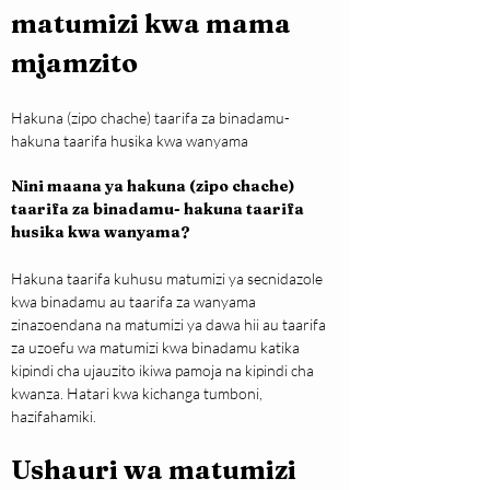
matumizi kwa mama 
mjamzito
Hakuna (zipo chache) taarifa za binadamu- 
hakuna taarifa husika kwa wanyama
Nini maana ya hakuna (zipo chache) 
taarifa za binadamu- hakuna taarifa 
husika kwa wanyama?
Hakuna taarifa kuhusu matumizi ya secnidazole 
kwa binadamu au taarifa za wanyama 
zinazoendana na matumizi ya dawa hii au taarifa 
za uzoefu wa matumizi kwa binadamu katika 
kipindi cha ujauzito ikiwa pamoja na kipindi cha 
kwanza. Hatari kwa kichanga tumboni, 
hazifahamiki.
Ushauri wa matumizi 