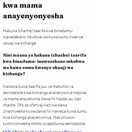
kwa mama 
anayenyonyesha
Hakuna (chache) taarifa kwa binadamu- 
inawezekano mkubwa wa kuwa sumu kwenye 
ukuaji wa kichanga
Nini maana ya hakuna (chache) taarifa 
kwa binadamu- inawezekano mkubwa 
wa kuwa sumu kwenye ukuaji wa 
kichanga?
Inaweza kuwa taarifa juu ya matumizi ya 
secnidazole kwa kichanga anayenyonya maziwa 
ya mama anayetumia dawa hii hazipo au zipo 
chache. Sifa za ufanyaji kazi wa dawa 
zinaonyesha kuwa dawa hii inaweza kuwa sumu 
kwa kichanga anayenyonya. Hairuhusiwi 
kumnyonyesha mtoto unapotumia secnidazole.