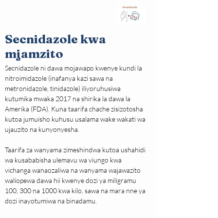
Secnidazole kwa
mjamzito
Secnidazole ni dawa mojawapo kwenye kundi la 
nitroimidazole (inafanya kazi sawa na 
metronidazole, tinidazole) iliyoruhusiwa 
kutumika mwaka 2017 na shirika la dawa la 
Amerika (FDA). Kuna taarifa chache zisizotosha 
kutoa jumuisho kuhusu usalama wake wakati wa 
ujauzito na kunyonyesha.
Taarifa za wanyama zimeshindwa kutoa ushahidi 
wa kusababisha ulemavu wa viungo kwa 
vichanga wanaozaliwa na wanyama wajawazito 
waliopewa dawa hii kwenye dozi ya miligramu 
100, 300 na 1000 kwa kilo, sawa na mara nne ya 
dozi inayotumiwa na binadamu.