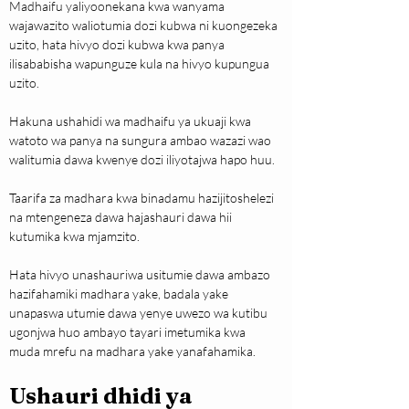
Madhaifu yaliyoonekana kwa wanyama 
wajawazito waliotumia dozi kubwa ni kuongezeka 
uzito, hata hivyo dozi kubwa kwa panya 
ilisababisha wapunguze kula na hivyo kupungua 
uzito.
Hakuna ushahidi wa madhaifu ya ukuaji kwa 
watoto wa panya na sungura ambao wazazi wao 
walitumia dawa kwenye dozi iliyotajwa hapo huu.
Taarifa za madhara kwa binadamu hazijitoshelezi 
na mtengeneza dawa hajashauri dawa hii 
kutumika kwa mjamzito.
Hata hivyo unashauriwa usitumie dawa ambazo 
hazifahamiki madhara yake, badala yake 
unapaswa utumie dawa yenye uwezo wa kutibu 
ugonjwa huo ambayo tayari imetumika kwa 
muda mrefu na madhara yake yanafahamika.
Ushauri dhidi ya 