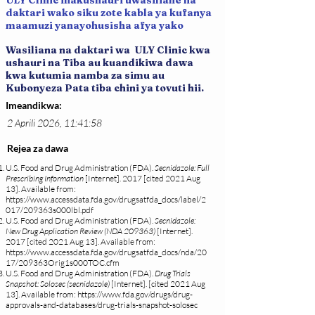
ULY Clinic inakushauri uwasiliane na
daktari wako siku zote kabla ya kufanya
maamuzi yanayohusisha afya yako
Wasiliana na daktari wa ULY Clinic kwa
ushauri na Tiba au kuandikiwa dawa
kwa kutumia namba za simu au
Kubonyeza Pata tiba chini ya tovuti hii.
Imeandikwa:
2 Aprili 2026, 11:41:58
Rejea za dawa
U.S. Food and Drug Administration (FDA).
Secnidazole: Full
Prescribing Information
[Internet]. 2017 [cited 2021 Aug
13]. Available from:
https://www.accessdata.fda.gov/drugsatfda_docs/label/2
017/209363s000lbl.pdf
U.S. Food and Drug Administration (FDA).
Secnidazole:
New Drug Application Review (NDA 209363)
[Internet].
2017 [cited 2021 Aug 13]. Available from:
https://www.accessdata.fda.gov/drugsatfda_docs/nda/20
17/209363Orig1s000TOC.cfm
U.S. Food and Drug Administration (FDA).
Drug Trials
Snapshot: Solosec (secnidazole)
[Internet]. [cited 2021 Aug
13]. Available from:
https://www.fda.gov/drugs/drug-
approvals-and-databases/drug-trials-snapshot-solosec