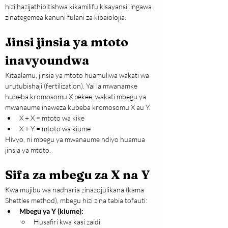
hizi hazijathibitishwa kikamilifu kisayansi, ingawa 
zinategemea kanuni fulani za kibaiolojia.
Jinsi jinsia ya mtoto 
inavyoundwa
Kitaalamu, jinsia ya mtoto huamuliwa wakati wa 
urutubishaji (fertilization). Yai la mwanamke 
hubeba kromosomu X pekee, wakati mbegu ya 
mwanaume inaweza kubeba kromosomu X au Y.
X + X = mtoto wa kike
X + Y = mtoto wa kiume
Hivyo, ni mbegu ya mwanaume ndiyo huamua 
jinsia ya mtoto.
Sifa za mbegu za X na Y
Kwa mujibu wa nadharia zinazojulikana (kama 
Shettles method), mbegu hizi zina tabia tofauti:
Mbegu ya Y (kiume):
Husafiri kwa kasi zaidi