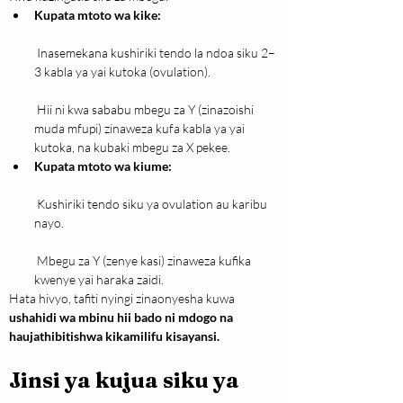
Kupata mtoto wa kike:
 Inasemekana kushiriki tendo la ndoa siku 2–
3 kabla ya yai kutoka (ovulation).
 Hii ni kwa sababu mbegu za Y (zinazoishi 
muda mfupi) zinaweza kufa kabla ya yai 
kutoka, na kubaki mbegu za X pekee.
Kupata mtoto wa kiume:
 Kushiriki tendo siku ya ovulation au karibu 
nayo.
 Mbegu za Y (zenye kasi) zinaweza kufika 
kwenye yai haraka zaidi.
Hata hivyo, tafiti nyingi zinaonyesha kuwa 
ushahidi wa mbinu hii bado ni mdogo na 
haujathibitishwa kikamilifu kisayansi.
Jinsi ya kujua siku ya 