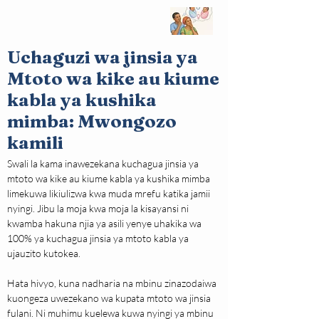
Uchaguzi wa jinsia ya
Mtoto wa kike au kiume
kabla ya kushika
mimba: Mwongozo
kamili
Swali la kama inawezekana kuchagua jinsia ya 
mtoto wa kike au kiume kabla ya kushika mimba 
limekuwa likiulizwa kwa muda mrefu katika jamii 
nyingi. Jibu la moja kwa moja la kisayansi ni 
kwamba hakuna njia ya asili yenye uhakika wa 
100% ya kuchagua jinsia ya mtoto kabla ya 
ujauzito kutokea.
Hata hivyo, kuna nadharia na mbinu zinazodaiwa 
kuongeza uwezekano wa kupata mtoto wa jinsia 
fulani. Ni muhimu kuelewa kuwa nyingi ya mbinu 