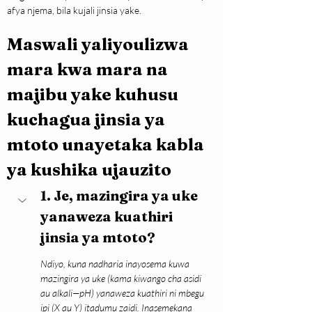
afya njema, bila kujali jinsia yake.
Maswali yaliyoulizwa 
mara kwa mara na 
majibu yake kuhusu 
kuchagua jinsia ya 
mtoto unayetaka kabla 
ya kushika ujauzito
1. Je, mazingira ya uke 
yanaweza kuathiri 
jinsia ya mtoto?
Ndiyo, kuna nadharia inayosema kuwa 
mazingira ya uke (kama kiwango cha asidi 
au alkali—pH) yanaweza kuathiri ni mbegu 
ipi (X au Y) itadumu zaidi. Inasemekana 