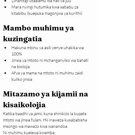
Zinahitaji utaalamu wa hali ya juu
Mara nyingi hutumika kwa sababu za 
kitabibu (kuepuka magonjwa ya kurithi)
Mambo muhimu ya 
kuzingatia
Hakuna mbinu ya asili yenye uhakika wa 
100%
Jinsia ya mtoto ni mchanganyiko wa bahati 
na biolojia
Afya ya mama na mtoto ni muhimu zaidi 
kuliko jinsia
Mitazamo ya kijamii na 
kisaikolojia
Katika baadhi ya jamii, kuna shinikizo la kupata 
mtoto wa jinsia fulani. Hii inaweza kusababisha 
msongo wa mawazo kwa wanandoa.
Ni muhimu kuelewa kwamba: