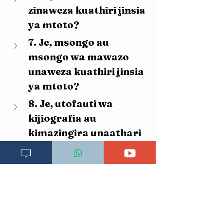
zinaweza kuathiri jinsia 
ya mtoto?
7. Je, msongo au 
msongo wa mawazo 
unaweza kuathiri jinsia 
ya mtoto?
8. Je, utofauti wa 
kijiografia au 
kimazingira unaathari 
katika kupata aina 
fulani ya jinsia ya 
mtoto?
9. Je, kuna hatari zozote 
za kiafya katika 