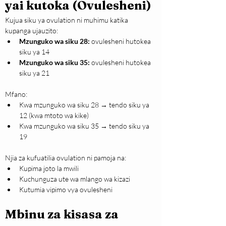
yai kutoka (Ovulesheni)
Kujua siku ya ovulation ni muhimu katika 
kupanga ujauzito:
Mzunguko wa siku 28:
 ovulesheni hutokea 
siku ya 14
Mzunguko wa siku 35:
 ovulesheni hutokea 
siku ya 21
Mfano:
Kwa mzunguko wa siku 28 → tendo siku ya 
12 (kwa mtoto wa kike)
Kwa mzunguko wa siku 35 → tendo siku ya 
19
Njia za kufuatilia ovulation ni pamoja na:
Kupima joto la mwili
Kuchunguza ute wa mlango wa kizazi
Kutumia vipimo vya ovulesheni
Mbinu za kisasa za 