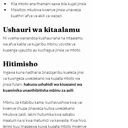
Kila mtoto ana thamani sawa bila kujali jinsia
Msisitizo mkubwa kwenye jinsia unaweza 
kuathiri afya ya akili ya wazazi
Ushauri wa kitaalamu
Ni vyema wanandoa kushauriana na mtaalamu 
wa afya kabla ya kujaribu mbinu yoyote ya 
kupanga ujauzito au kuchagua jinsia ya mtoto.
Hitimisho
Ingawa kuna nadharia zinazojaribu kueleza jinsi 
ya kuongeza uwezekano wa kupata mtoto wa 
jinsia fulani, 
hakuna ushahidi wa kisayansi wa 
kuaminika unaothibitisha mbinu za asili
.
Mbinu za kitabibu kama  kuchavushwa kwa yai 
kwenye chupa zinaweza kutoa uwezekano 
mkubwa zaidi, lakini hutumika kwa sababu 
maalum na si kwa matumizi ya kawaida. Kwa hiyo, 
lengo kuu linapaswa kuwa kupata mtoto mwenye 