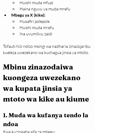
Huishi muda mfupi
Haina nguvu ya muda mrefu
Mbegu ya X (kike):
Husafiri polepole
Huishi muda mrefu
Ina uvumilivu zaidi
Tofauti hizi ndizo msingi wa nadharia zinazojaribu 
kueleza uwezekano wa kuchagua jinsia ya mtoto.
Mbinu zinazodaiwa 
kuongeza uwezekano 
wa kupata jinsia ya 
mtoto wa kike au kiume
1. Muda wa kufanya tendo la 
ndoa
Kwa kuzingatia sifa za mbegu: