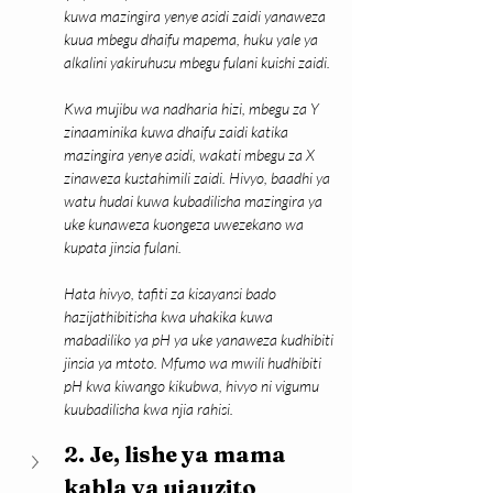
kuwa mazingira yenye asidi zaidi yanaweza 
kuua mbegu dhaifu mapema, huku yale ya 
alkalini yakiruhusu mbegu fulani kuishi zaidi.
Kwa mujibu wa nadharia hizi, mbegu za Y 
zinaaminika kuwa dhaifu zaidi katika 
mazingira yenye asidi, wakati mbegu za X 
zinaweza kustahimili zaidi. Hivyo, baadhi ya 
watu hudai kuwa kubadilisha mazingira ya 
uke kunaweza kuongeza uwezekano wa 
kupata jinsia fulani.
Hata hivyo, tafiti za kisayansi bado 
hazijathibitisha kwa uhakika kuwa 
mabadiliko ya pH ya uke yanaweza kudhibiti 
jinsia ya mtoto. Mfumo wa mwili hudhibiti 
pH kwa kiwango kikubwa, hivyo ni vigumu 
kuubadilisha kwa njia rahisi.
2. Je, lishe ya mama 
kabla ya ujauzito 