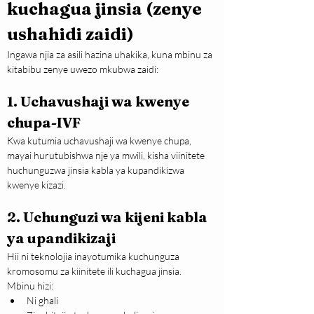
kuchagua jinsia (zenye 
ushahidi zaidi)
Ingawa njia za asili hazina uhakika, kuna mbinu za 
kitabibu zenye uwezo mkubwa zaidi:
1. Uchavushaji wa kwenye 
chupa-IVF
Kwa kutumia uchavushaji wa kwenye chupa, 
mayai hurutubishwa nje ya mwili, kisha viinitete 
huchunguzwa jinsia kabla ya kupandikizwa 
kwenye kizazi.
2. Uchunguzi wa kijeni kabla 
ya upandikizaji
Hii ni teknolojia inayotumika kuchunguza 
kromosomu za kiinitete ili kuchagua jinsia.
Mbinu hizi:
Ni ghali