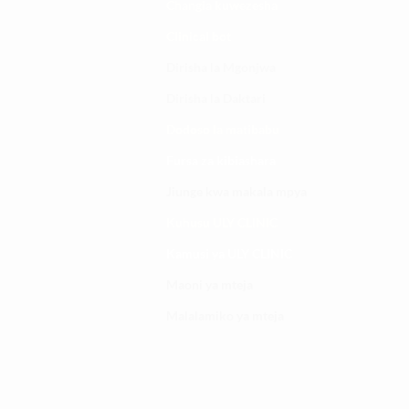
Changia kuwezesha
Clinical bot
Dirisha la Mgonjwa
Dirisha la Daktari
Dodoso la matibabu
Fursa za kibiashara
Jiunge kwa makala mpya
Kuhusu ULY CLINIC
Kamusi ya ULY CLINIC
Maoni ya mteja
Malalamiko ya mteja