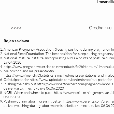
Imeandi
<<<<
Orodha kuu
Rejea za dawa
American Pregnancy Association. Sleeping positions during pregnancy. 
National Sleep Foundation. The best position for sleep during pregnanc
National Posture Institute. Incorporating NPI’s 4 points of posture du
28.04.2020
https://www.pregnancyexercise.co.nz/products/fit2birthmum/.
Imechukul
Malposition and malpresentantio.
https://www.gfmer.ch/Obstetrics_simplified/malpresentations_and_malpo
Ocipitalposterior.
https://www.uptodate.com/contents/occiput-posterior-p
Pushing the baby out.
https://www.whattoexpect.com/pregnancy/labor-an
delivery.aspx.
Imechukuliwa 06.06.2020
NCBI. When and where to puch.
https://www.ncbi.nlm.nih.gov/pmc/art
06.06.2020
Pushing during labor more isint better.
https://www.parents.com/pregnan
delivery/pushing-during-labor-more-isnt-better/.
Imechukuliwa 06.06.2