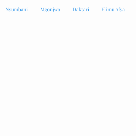
Nyumbani
Mgonjwa
Daktari
Elimu Afya