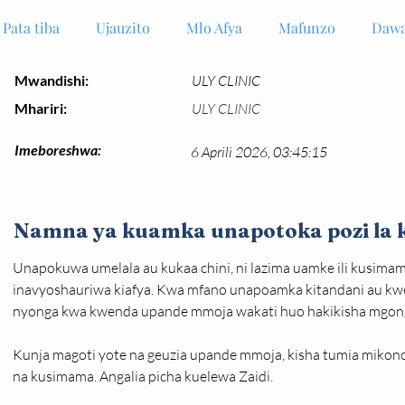
Pata tiba
Ujauzito
Mlo Afya
Mafunzo
Dawa
Mwandishi:
ULY CLINIC
Mhariri:
ULY CLINIC
Imeboreshwa:
6 Aprili 2026, 03:45:15
Namna ya kuamka unapotoka pozi la 
Unapokuwa umelala au kukaa chini, ni lazima uamke ili kusim
inavyoshauriwa kiafya. Kwa mfano unapoamka kitandani au kwe
nyonga kwa kwenda upande mmoja wakati huo hakikisha mgon
Kunja magoti yote na geuzia upande mmoja, kisha tumia mikon
na kusimama. Angalia picha kuelewa Zaidi.