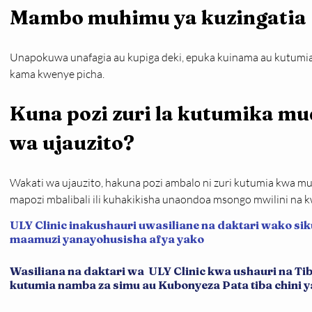
Mambo muhimu ya kuzingatia
Unapokuwa unafagia au kupiga deki, epuka kuinama au kutumia 
kama kwenye picha.
Kuna pozi zuri la kutumika mu
wa ujauzito?
Wakati wa ujauzito, hakuna pozi ambalo ni zuri kutumia kwa m
mapozi mbalibali ili kuhakikisha unaondoa msongo mwilini na 
ULY Clinic inakushauri uwasiliane na daktari wako sik
maamuzi yanayohusisha afya yako
Wasiliana na daktari wa ULY Clinic kwa ushauri na T
kutumia namba za simu au Kubonyeza Pata tiba chini ya 