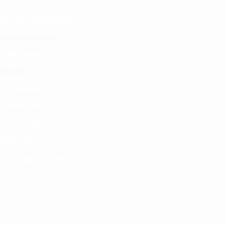
 yetu
atibu wa kupata huduma zetu
linic Application
LINIC project 100,00
0
isho tiba
i ya matibabu
ushi vya tiba
kotoo vya Afya
liana nasi
kuaji Historia CME