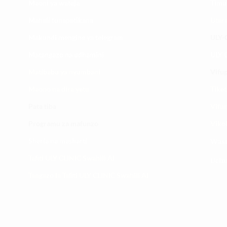
Maoni ya wateja
Timu
Mahali tunapatikana
Utar
Makundi mengine ya
telegram
ULY-C
Matangazo na udhamini
ULY C
​Matibabu ya nyumbani
Vifup
Maono na dira yetu
Tiket
Pata tiba
Vifur
Programu za mafunzo
Viko
Sheria na masharti
Wasi
Tafiti ULY CLINIC Swahili AI
Uchu
Tangazo la Tafiti ULY CLINIC Swahili AI