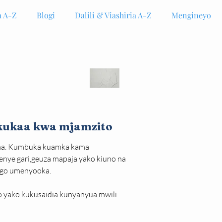
 A-Z
Blogi
Dalili & Viashiria A-Z
Mengineyo
kukaa kwa mjamzito
ama. Kumbuka kuamka kama 
nye gari,geuza mapaja yako kiuno na 
go umenyooka. 
o yako kukusaidia kunyanyua mwili 