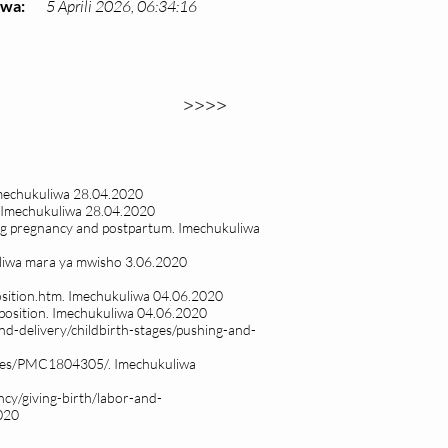
kwa:
5 Aprili 2026, 06:34:16
>>>>
Imechukuliwa 28.04.2020
y.Imechukuliwa 28.04.2020
ring pregnancy and postpartum. Imechukuliwa
iwa mara ya mwisho 3.06.2020
sition.htm.
Imechukuliwa 04.06.2020
osition.
Imechukuliwa 04.06.2020
d-delivery/childbirth-stages/pushing-and-
icles/PMC1804305/.
Imechukuliwa
cy/giving-birth/labor-and-
020