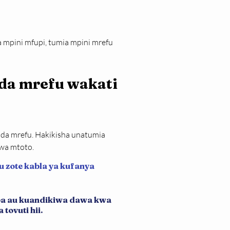
mpini mfupi, tumia mpini mrefu 
da mrefu wakati 
uda mrefu. Hakikisha unatumia 
kwa mtoto.
u zote kabla ya kufanya
iba au kuandikiwa dawa kwa
tovuti hii.