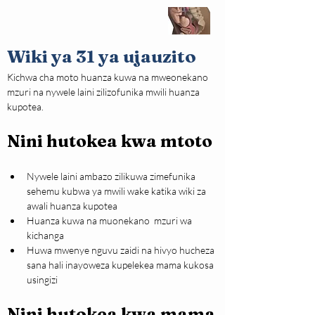
Wiki ya 31 ya ujauzito
Kichwa cha moto huanza kuwa na mweonekano 
mzuri na nywele laini zilizofunika mwili huanza 
kupotea.
Nini hutokea kwa mtoto
Nywele laini ambazo zilikuwa zimefunika 
sehemu kubwa ya mwili wake katika wiki za 
awali huanza kupotea
Huanza kuwa na muonekano  mzuri wa 
kichanga
Huwa mwenye nguvu zaidi na hivyo hucheza 
sana hali inayoweza kupelekea mama kukosa 
usingizi
Nini hutokea kwa mama