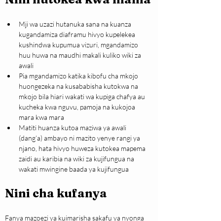
Mji wa uzazi hutanuka sana na kuanza 
kugandamiza diaframu hivyo kupelekea 
kushindwa kupumua vizuri, mgandamizo 
huu huwa na maudhi makali kuliko wiki za 
awali
Pia mgandamizo katika kibofu cha mkojo 
huongezeka na kusababisha kutokwa na 
mkojo bila hiari wakati wa kupiga chafya au 
kucheka kwa nguvu, pamoja na kukojoa 
mara kwa mara
Matiti huanza kutoa maziwa ya awali 
(dang’a) ambayo ni mazito yenye rangi ya 
njano, hata hivyo huweza kutokea mapema 
zaidi au karibia na wiki za kujifungua na 
wakati mwingine baada ya kujifungua
Nini cha kufany
a
Fanya mazoezi ya kuimarisha sakafu ya nyonga 