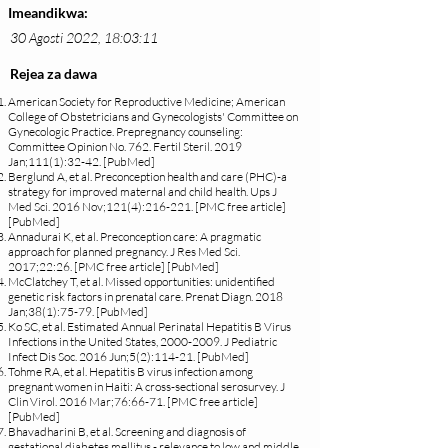
Imeandikwa:
30 Agosti 2022, 18:03:11
Rejea za dawa
American Society for Reproductive Medicine; American
College of Obstetricians and Gynecologists' Committee on
Gynecologic Practice. Prepregnancy counseling:
Committee Opinion No. 762. Fertil Steril. 2019
Jan;111(1):32-42. [PubMed]
Berglund A, et al. Preconception health and care (PHC)-a
strategy for improved maternal and child health. Ups J
Med Sci. 2016 Nov;121(4):216-221. [PMC free article]
[PubMed]
Annadurai K, et al. Preconception care: A pragmatic
approach for planned pregnancy. J Res Med Sci.
2017;22:26. [PMC free article] [PubMed]
McClatchey T, et al. Missed opportunities: unidentified
genetic risk factors in prenatal care. Prenat Diagn. 2018
Jan;38(1):75-79. [PubMed]
Ko SC, et al. Estimated Annual Perinatal Hepatitis B Virus
Infections in the United States,
2000-2009
. J Pediatric
Infect Dis Soc. 2016 Jun;5(2):114-21. [PubMed]
Tohme RA, et al. Hepatitis B virus infection among
pregnant women in Haiti: A cross-sectional serosurvey. J
Clin Virol. 2016 Mar;76:66-71. [PMC free article]
[PubMed]
Bhavadharini B, et al. Screening and diagnosis of
gestational diabetes mellitus - relevance to low and middle