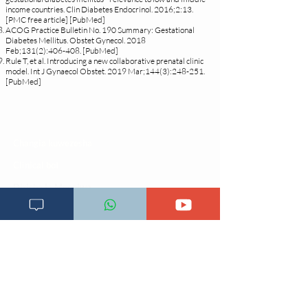
income countries. Clin Diabetes Endocrinol. 2016;2:13.
[PMC free article] [PubMed]
ACOG Practice Bulletin No. 190 Summary: Gestational
Diabetes Mellitus. Obstet Gynecol. 2018
Feb;131(2):406-408. [PubMed]
Rule T, et al. Introducing a new collaborative prenatal clinic
model. Int J Gynaecol Obstet. 2019 Mar;144(3):248-251.
[PubMed]
Changia kuwezesha
Clinical bot
Dirisha la Mgonjwa
Dirisha la Daktari
Dodoso la matibabu
Fursa za kibiashara
Jiunge kwa makala mpya
Kuhusu ULY CLINIC