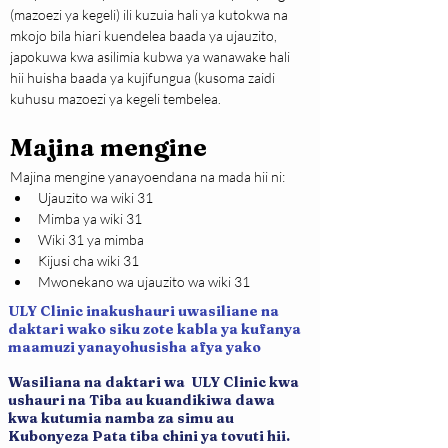
(mazoezi ya kegeli) ili kuzuia hali ya kutokwa na 
mkojo bila hiari kuendelea baada ya ujauzito, 
japokuwa kwa asilimia kubwa ya wanawake hali 
hii huisha baada ya kujifungua (kusoma zaidi 
kuhusu mazoezi ya kegeli tembelea.
Majina mengine
Majina mengine yanayoendana na mada hii ni:
Ujauzito wa wiki 31
Mimba ya wiki 31
Wiki 31 ya mimba
Kijusi cha wiki 31
Mwonekano wa ujauzito wa wiki 31
ULY Clinic inakushauri uwasiliane na
daktari wako siku zote kabla ya kufanya
maamuzi yanayohusisha afya yako
Wasiliana na daktari wa ULY Clinic kwa
ushauri na Tiba au kuandikiwa dawa
kwa kutumia namba za simu au
Kubonyeza Pata tiba chini ya tovuti hii.