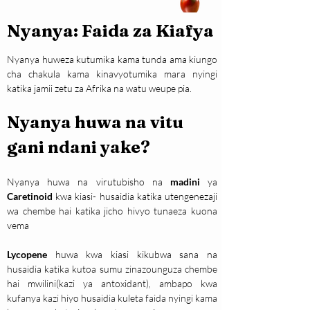
Nyanya: Faida za Kiafya
Nyanya huweza kutumika kama tunda ama kiungo 
cha chakula kama kinavyotumika mara nyingi 
katika jamii zetu za Afrika na watu weupe pia. 
Nyanya huwa na vitu 
gani ndani yake?
Nyanya huwa na virutubisho na 
madini 
ya
Caretinoid
 kwa kiasi- husaidia katika utengenezaji 
wa chembe hai katika jicho hivyo tunaeza kuona 
vema
Lycopene
 huwa kwa kiasi kikubwa sana na 
husaidia katika kutoa sumu zinazounguza chembe 
hai mwilini(kazi ya antoxidant), ambapo kwa 
kufanya kazi hiyo husaidia kuleta faida nyingi kama 