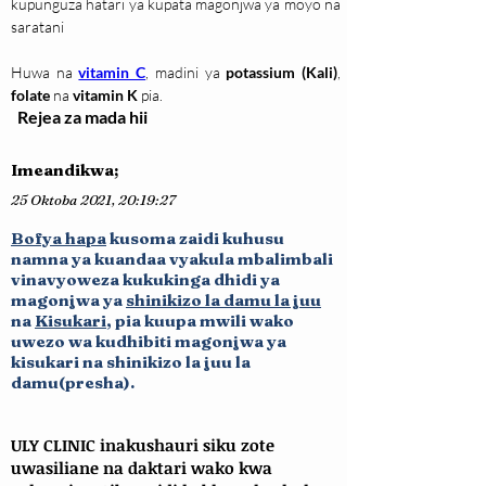
kupunguza hatari ya kupata magonjwa ya moyo na 
saratani
Huwa na 
vitamin C
, madini ya 
potassium (Kali)
, 
folate
 na 
vitamin K
 pia.
Rejea za mada hii
Imeandikwa;
25 Oktoba 2021, 20:19:27
Bofya hapa
k
usoma zaidi kuhusu
namna ya kuandaa vyakula mbalimbali
vinavyoweza kukukinga dhid
i ya
magonjwa ya
shinikizo la damu la juu
na
Kisukari
, pia kuupa mwili wako
uwez
o wa kudhib
iti magonjwa ya
kisukari na shinikizo la juu la
damu(presha).
ULY CLINIC inakushauri siku zote
uwasiliane na daktari wako kwa