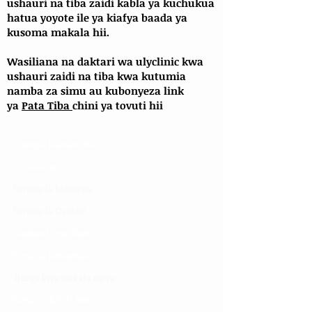
ushauri na tiba zaidi kabla ya kuchukua
hatua yoyote ile ya kiafya baada ya
kusoma makala hii.
Wasiliana na daktari wa ulyclinic kwa
ushauri zaidi na tiba kwa kutumia
namba za simu au kubonyeza link
ya
Pata Tiba
chini ya tovuti hii
Changia kuwezesha
Clinical bot
Dirisha la Mgonjwa
Dirisha la Daktari
Dodoso la matibabu
Fursa za kibiashara
Jiunge kwa makala mpya
Kuhusu ULY CLINIC