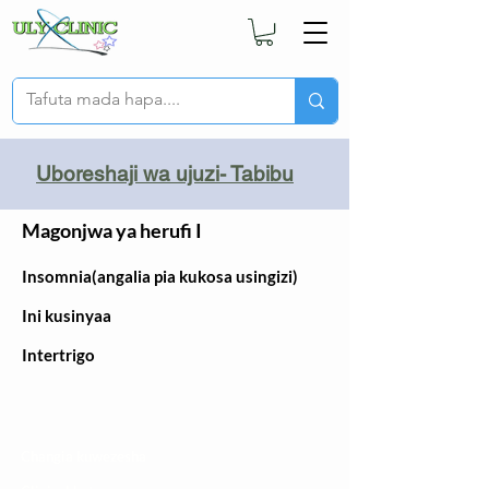
Uboreshaji wa ujuzi- Tabibu
Magonjwa ya herufi I
Insomnia(angalia pia kukosa usingizi)
Ini kusinyaa
Intertrigo
Changia kuwezesha