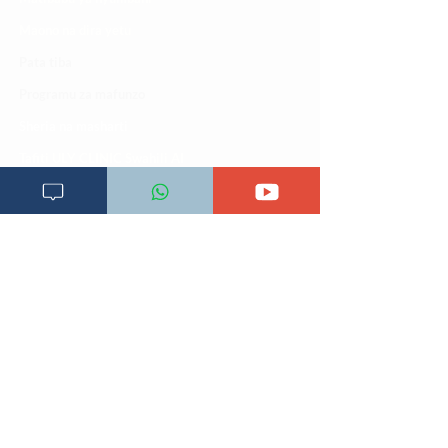
Maono na dira yetu
Pata tiba
Programu za mafunzo
Sheria na masharti
Tafiti ULY CLINIC Swahili AI
Tangazo la Tafiti ULY CLINIC Swahili AI
Timu yetu
Utaratibu wa kupata huduma zetu
ULY-Clinic Application
ULY CLINIC project 100,00
0
Vifupisho tiba
Tiketi ya matibabu
Vifurushi vya tiba
Vikokotoo vya Afya