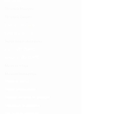
Clinical bot
Dirisha la Mgonjwa
Dirisha la Daktari
Dodoso la matibabu
Fursa za kibiashara
Jiunge kwa makala mpya
Kuhusu ULY CLINIC
Kamusi ya ULY CLINIC
Maoni ya mteja
Malalamiko ya mteja
Maoni ya wateja
Mahali tunapatikana
Makundi mengine ya
telegram
Matangazo na udhamini
​Matibabu ya nyumbani