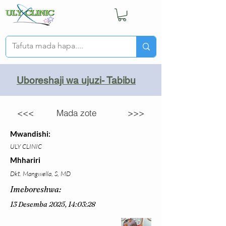
Uboreshaji wa ujuzi- Tabibu
<<<
Mada zote
>>>
Mwandishi:
ULY CLINIC
Mhhariri
Dkt. Mangwella, S, MD
Imeboreshwa:
13 Desemba 2025, 14:03:28