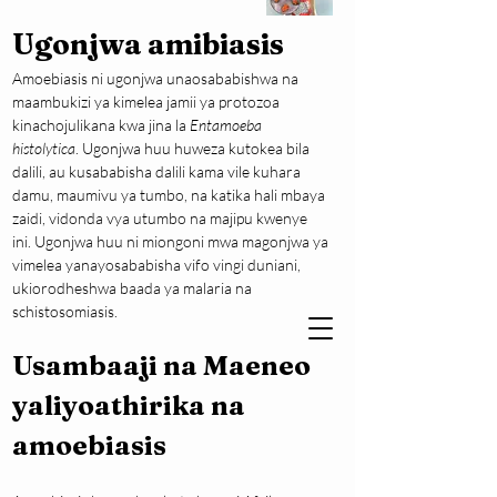
Ugonjwa amibiasis
Amoebiasis ni ugonjwa unaosababishwa na 
maambukizi ya kimelea jamii ya protozoa 
kinachojulikana kwa jina la 
Entamoeba 
histolytica
. Ugonjwa huu huweza kutokea bila 
dalili, au kusababisha dalili kama vile kuhara 
damu, maumivu ya tumbo, na katika hali mbaya 
zaidi, vidonda vya utumbo na majipu kwenye 
ini. Ugonjwa huu ni miongoni mwa magonjwa ya 
vimelea yanayosababisha vifo vingi duniani, 
ukiorodheshwa baada ya malaria na 
schistosomiasis.
Usambaaji na Maeneo 
yaliyoathirika na 
amoebiasis