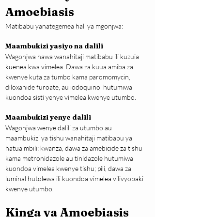
Amoebiasis
Matibabu yanategemea hali ya mgonjwa:
Maambukizi yasiyo na dalili
Wagonjwa hawa wanahitaji matibabu ili kuzuia 
kuenea kwa vimelea. Dawa za kuua amiba za 
kwenye kuta za tumbo kama paromomycin, 
diloxanide furoate, au iodoquinol hutumiwa 
kuondoa sisti yenye vimelea kwenye utumbo.
Maambukizi yenye dalili
Wagonjwa wenye dalili za utumbo au 
maambukizi ya tishu wanahitaji matibabu ya 
hatua mbili: kwanza, dawa za amebicide za tishu 
kama metronidazole au tinidazole hutumiwa 
kuondoa vimelea kwenye tishu; pili, dawa za 
luminal hutolewa ili kuondoa vimelea vilivyobaki 
kwenye utumbo.
Kinga ya Amoebiasis