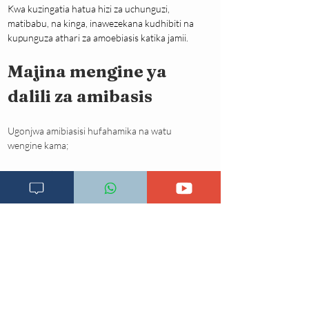
Kwa kuzingatia hatua hizi za uchunguzi, 
matibabu, na kinga, inawezekana kudhibiti na 
kupunguza athari za amoebiasis katika jamii.
Majina mengine ya 
dalili za amibasis
Ugonjwa amibiasisi hufahamika na watu 
wengine kama;
Amoebiasis
Amoeba
Amibiasis
Ugonjwa wa amiba
Ugonjwa wa amoeba
Ugonjwa amoebiasis
Ugonjwa wa amiba kwenye tumbo
Ugonjwa wa amiba kwenye ubongo
Ugonjwa wa amiba kwenye ini
Imeandikwa: