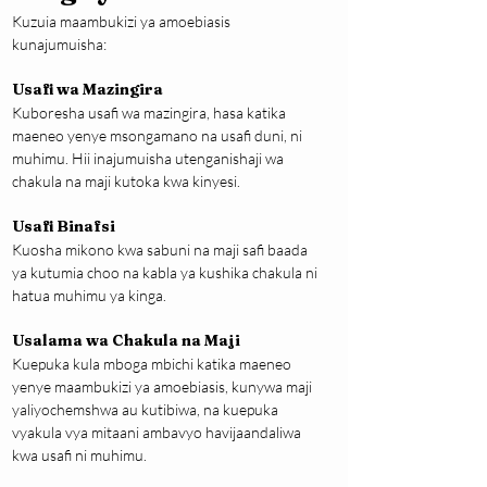
Kuzuia maambukizi ya amoebiasis 
kunajumuisha:
Usafi wa Mazingira
Kuboresha usafi wa mazingira, hasa katika 
maeneo yenye msongamano na usafi duni, ni 
muhimu. Hii inajumuisha utenganishaji wa 
chakula na maji kutoka kwa kinyesi.
Usafi Binafsi
Kuosha mikono kwa sabuni na maji safi baada 
ya kutumia choo na kabla ya kushika chakula ni 
hatua muhimu ya kinga.
Usalama wa Chakula na Maji
Kuepuka kula mboga mbichi katika maeneo 
yenye maambukizi ya amoebiasis, kunywa maji 
yaliyochemshwa au kutibiwa, na kuepuka 
vyakula vya mitaani ambavyo havijaandaliwa 
kwa usafi ni muhimu. 