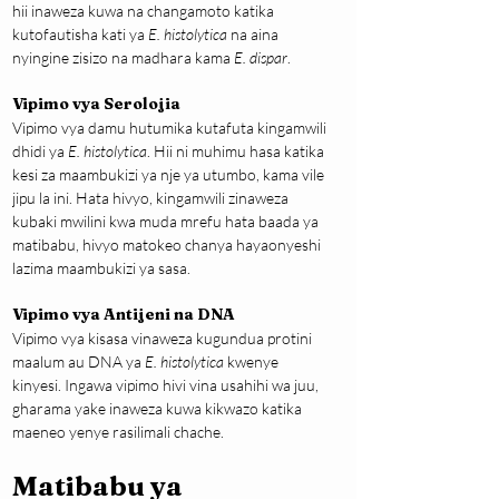
hii inaweza kuwa na changamoto katika 
kutofautisha kati ya 
E. histolytica
 na aina 
nyingine zisizo na madhara kama 
E. dispar
.
Vipimo vya Serolojia
Vipimo vya damu hutumika kutafuta kingamwili 
dhidi ya 
E. histolytica
. Hii ni muhimu hasa katika 
kesi za maambukizi ya nje ya utumbo, kama vile 
jipu la ini. Hata hivyo, kingamwili zinaweza 
kubaki mwilini kwa muda mrefu hata baada ya 
matibabu, hivyo matokeo chanya hayaonyeshi 
lazima maambukizi ya sasa.
Vipimo vya Antijeni na DNA
Vipimo vya kisasa vinaweza kugundua protini 
maalum au DNA ya 
E. histolytica
 kwenye 
kinyesi. Ingawa vipimo hivi vina usahihi wa juu, 
gharama yake inaweza kuwa kikwazo katika 
maeneo yenye rasilimali chache.
Matibabu ya 