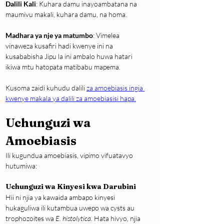
Dalili Kali
: Kuhara damu inayoambatana na 
maumivu makali, kuhara damu, na homa.
Madhara ya nje ya matumbo
: Vimelea 
vinaweza kusafiri hadi kwenye ini na 
kusababisha Jipu la ini ambalo huwa hatari 
ikiwa mtu hatopata matibabu mapema.
Kusoma zaidi kuhudu dalili 
za amoebiasis ingia 
kwenye makala ya dalili za amoebiasisi hapa.
Uchunguzi wa 
Amoebiasis
Ili kugundua amoebiasis, vipimo vifuatavyo 
hutumiwa:
Uchunguzi wa Kinyesi kwa Darubini
Hii ni njia ya kawaida ambapo kinyesi 
hukaguliwa ili kutambua uwepo wa cysts au 
trophozoites wa 
E. histolytica
. Hata hivyo, njia 