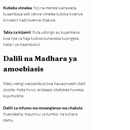
Kubeba vimelea
: Nzi na mende wanaweza 
kusambaza sisti yenye vimelea kutoka kwenye 
kinyesini hadi kwenye chakula.
Tabia za kijamii
: Kula udongo au kujamiiana 
kwa njia ya haja kubwa kunaweza kuongeza 
hatari ya maambukizi.
Dalili na Madhara ya 
amoebiasis
Watu wengi walioambukizwa hawaonyeshi dalili 
zozote. Hata hivyo, endaapo zitatokea huweza 
kujumuisha:
Dalili za mfumo wa mmeng'enyo wa chakula
: 
Kuendesha, maumivu ya tumbo, na kuhara 
damu.