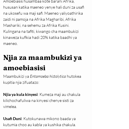
Amoebiasis husambaa kote barani Afrika, 
hususan katika maeneo yenye hali duni za usafi 
na ukosefu wa maji safi. Maeneo yaliyoathirika 
zaidi ni pamoja na Afrika Magharibi, Afrika 
Mashariki, na sehemu za Afrika Kusini. 
Kulingana na tafiti, kiwango cha maambukizi 
kinaweza kufikia hadi 20% katika baadhi ya 
maeneo.
Njia za maambukizi ya 
amoebiasisi
Maambukizi ya 
Entamoeba histolytica
 hutokea 
kupitia njia zifuatazo:
Njia ya kula kinyesi
: Kumeza maji au chakula 
kilichochafuliwa na kinyesi chenye sisti za 
vimelea.
Usafi Duni
: Kutokunawa mikono baada ya 
kutumia choo au kabla ya kushika chakula.