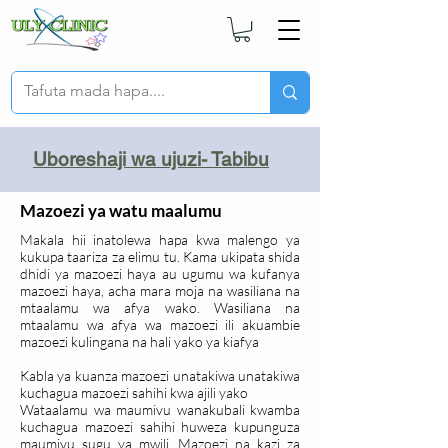
Uboreshaji wa ujuzi- Tabibu
Mazoezi ya watu maalumu
Makala hii inatolewa hapa kwa malengo ya
kukupa taariza za elimu tu. Kama ukipata shida
dhidi ya mazoezi haya au ugumu wa kufanya
mazoezi haya, acha mara moja na wasiliana na
mtaalamu wa afya wako. Wasiliana na
mtaalamu wa afya wa mazoezi ili akuambie
mazoezi kulingana na hali yako ya kiafya
Kabla ya kuanza mazoezi unatakiwa unatakiwa
kuchagua mazoezi sahihi kwa ajili yako
Wataalamu wa maumivu wanakubali kwamba
kuchagua mazoezi sahihi huweza kupunguza
maumivu sugu ya mwili. Mazoezi na kazi za