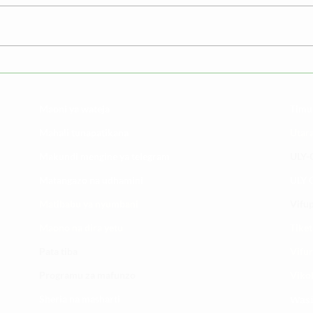
Wewe ni mtaalamu wa
Kuji
Afya? Usipitwe na hili
mtot
Maoni ya wateja
Timu
Mahali tunapatikana
Utar
Makundi mengine ya
telegram
ULY-C
Matangazo na udhamini
ULY C
​Matibabu ya nyumbani
Vifup
Maono na dira yetu
Tiket
Pata tiba
Vifur
Programu za mafunzo
Viko
Sheria na masharti
Wasi