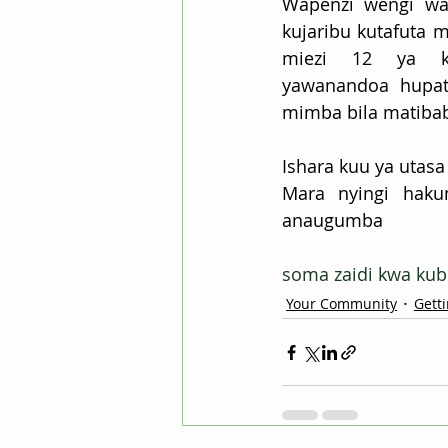
Wapenzi wengi wa
kujaribu kutafuta 
miezi 12 ya k
yawanandoa hupa
mimba bila matiba
Ishara kuu ya utas
Mara nyingi haku
anaugumba
soma zaidi kwa ku
Your Community
Getti