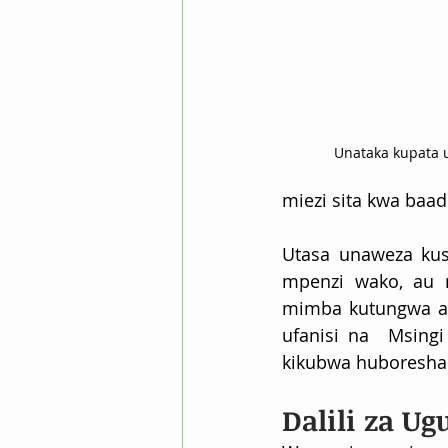
Unataka kupata u
miezi sita kwa baad
Utasa unaweza kus
mpenzi wako, au 
mimba kutungwa au
ufanisi na  Msingi
kikubwa huboresha 
Dalili za U