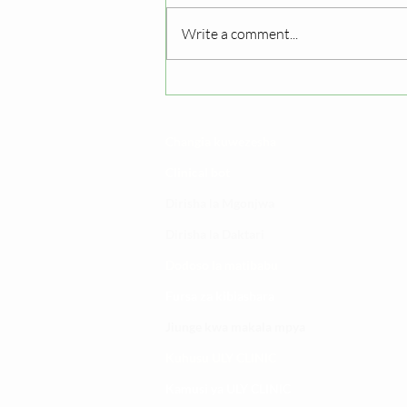
Write a comment...
Darasa la kisukari | ULY
CLINIC
Changia kuwezesha
Clinical bot
Dirisha la Mgonjwa
Dirisha la Daktari
Dodoso la matibabu
Fursa za kibiashara
Jiunge kwa makala mpya
Kuhusu ULY CLINIC
Kamusi ya ULY CLINIC