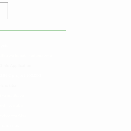
kinga na matege kwa
o | ULY CLINIC
 yetu
atibu wa kupata huduma zetu
linic Application
LINIC project 100,00
0
isho tiba
i ya matibabu
ushi vya tiba
kotoo vya Afya
liana nasi