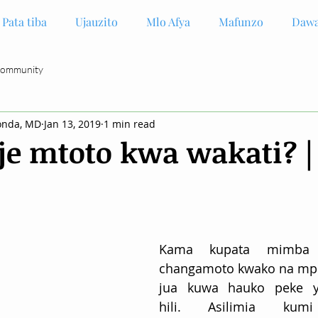
Pata tiba
Ujauzito
Mlo Afya
Mafunzo
Dawa
Community
onda, MD
Jan 13, 2019
1 min read
je mtoto kwa wakati? |
Kama kupata mimba 
changamoto kwako na mpen
jua kuwa hauko peke ya
hili. Asilimia ku