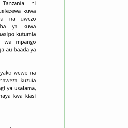
Tanzania ni 
uelezewa kuwa 
wa na uwezo 
ha ya kuwa 
pasipo kutumia 
i wa mpango 
 au baada ya 
 yako wewe na 
aweza kuzuia 
i ya usalama, 
aya kwa kiasi 