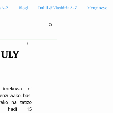
 A-Z
Blogi
Dalili & Viashiria A-Z
Mengineyo
 ULY
imekuwa ni 
zi wako, basi 
ko na tatizo 
mi hadi 15 