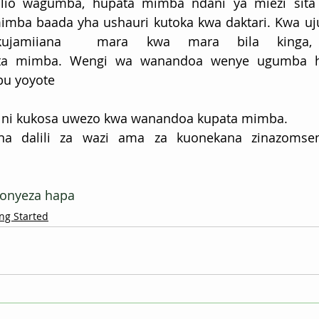
lio wagumba, hupata mimba ndani ya miezi sita 
mimba baada yha ushauri kutoka kwa daktari. Kwa uj
ujamiiana  mara kwa mara bila kinga, a
ta mimba. Wengi wa wanandoa wenye ugumba hu
bu yoyote
a ni kukosa uwezo kwa wanandoa kupata mimba. 
na dalili za wazi ama za kuonekana zinazoms
bonyeza hapa
ng Started