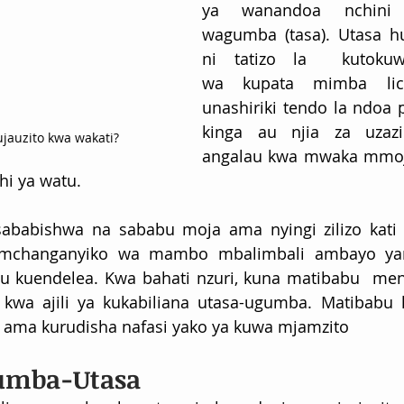
ya wanandoa nchini 
wagumba (tasa). Utasa h
ni tatizo la  kutoku
wa kupata mimba lic
unashiriki tendo la ndoa 
kinga au njia za uzaz
jauzito kwa wakati?
angalau kwa mwaka mmoja
hi ya watu.
ababishwa na sababu moja ama nyingi zilizo kati
mchanganyiko wa mambo mbalimbali ambayo yan
 kuendelea. Kwa bahati nzuri, kuna matibabu  meng
 kwa ajili ya kukabiliana utasa-ugumba. Matibabu h
ama kurudisha nafasi yako ya kuwa mjamzito
gumba-Utasa