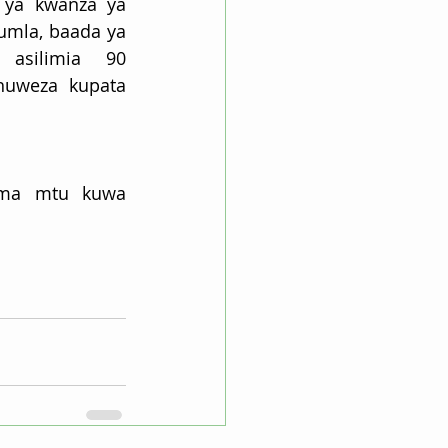
ya kwanza ya 
umla, baada ya 
silimia 90 
weza kupata 
ema mtu kuwa 