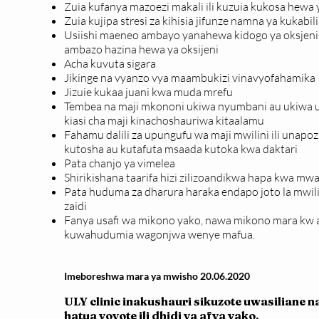
Zuia kufanya mazoezi makali ili kuzuia kukosa hewa 
Zuia kujipa stresi za kihisia jifunze namna ya kukab
Usiishi maeneo ambayo yanahewa kidogo ya oksjeni
ambazo hazina hewa ya oksijeni
Acha kuvuta sigara
Jikinge na vyanzo vya maambukizi vinavyofahamika
Jizuie kukaa juani kwa muda mrefu
Tembea na maji mkononi ukiwa nyumbani au ukiwa 
kiasi cha maji kinachoshauriwa kitaalamu
Fahamu dalili za upungufu wa maji mwilini ili unap
kutosha au kutafuta msaada kutoka kwa daktari
Pata chanjo ya vimelea
Shirikishana taarifa hizi zilizoandikwa hapa kwa 
Pata huduma za dharura haraka endapo joto la mwili
zaidi
Fanya usafi wa mikono yako, nawa mikono mara kw 
kuwahudumia wagonjwa wenye mafua.
Imeboreshwa mara ya mwisho 20.06.2020
ULY clinic inakushauri sikuzote uwasiliane 
hatua yoyote ili dhidi ya afya yako.