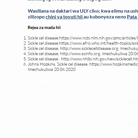
Wasiliana na daktari wa ULY cli
kwa elimu na ush
nic
zilizopo
chini ya tovuti hii
au kubonyeza neno
Pata
Rejea za mada hii
Sickle cel disease.
https://www.ncbi.nlm.nih.gov/pmc/articl
Sickle cel disease.
https://www.afro.who.int/health-topics/sick
Sickle cel disease.
http://www.sicklecelldisease.org
. Imechuk
Sickle cel disease.
http://www.scinfo.org
. Imechukuliwa 20.0
Sickle cel disease .
http://www.nhlbi.nih.gov/new/sicklecell.h
Johns Hopkins. Sickle cel disease.
https://www.hopkinsmedici
Imechukuliwa 20.06.2020
Maoni ya wateja
Timu
Mahali tunapatikana
Utar
Makundi mengine ya
telegram
ULY-C
Matangazo na udhamini
ULY C
​Matibabu ya nyumbani
Vifup
Maono na dira yetu
Tiket