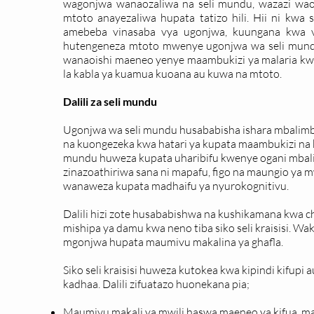
wagonjwa wanaozaliwa na seli mundu, wazazi wao h
mtoto anayezaliwa hupata tatizo hili. Hii ni kw
amebeba vinasaba vya ugonjwa, kuungana kwa 
hutengeneza mtoto mwenye ugonjwa wa seli mund
wanaoishi maeneo yenye maambukizi ya malaria kw
la kabla ya kuamua kuoana au kuwa na mtoto.
Dalili za seli mundu
Ugonjwa wa seli mundu husababisha ishara mbalimb
na kuongezeka kwa hatari ya kupata maambukizi na k
mundu huweza kupata uharibifu kwenye ogani mbalim
zinazoathiriwa sana ni mapafu, figo na maungio ya
wanaweza kupata madhaifu ya nyurokognitivu.
Dalili hizi zote husababishwa na kushikamana kwa
mishipa ya damu kwa neno tiba siko seli kraisisi. Waka
mgonjwa hupata maumivu makalina ya ghafla.
Siko seli kraisisi huweza kutokea kwa kipindi kifup
kadhaa. Dalili zifuatazo huonekana pia;
Maumivu makali ya mwili haswa maeneo ya kifua, ma