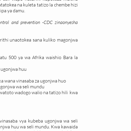
tokea na kuleta tatizo la chembe hizi
ipa ya damu.
control and prevention -CDC zinaonyesha
rithi unaotokea sana kuliko magonjwa
tu 500 ya wa Afrika waishio Bara la
a ugonjwa huu
ika wana vinasaba za ugonjwa huo
ugonjwa wa seli mundu
atoto wadogo walio na tatizo hili kwa
 vinasaba vya kubeba ugonjwa wa seli
njwa huu wa seli mundu. Kwa kawaida