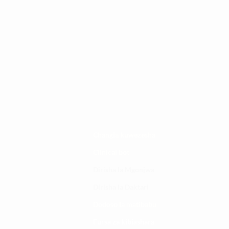
Changia kuwezesha
Clinical bot
Dirisha la Mgonjwa
Dirisha la Daktari
Dodoso la matibabu
Fursa za kibiashara