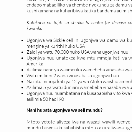
endapo mabadiliko ya chembe nyekundu za damu yata
kushikamana na kuharibiwa katika bandama au mish
Kutokana na tafiti za shirika la centre for disease 
kwamba
Ugonjwa wa Sickle cell ni ugonjwa wa damu wa ku
mengine ya kurithi huko USA
Zaidi ya watu 70,000 huko USA wana ugonjwa huu
Ugonjwa huu unatokea kwa mtu mmoja kati ya wa
Amerika
Asilimia nane ya waamerika wamebeba vinasaba vy
Watu milioni 2 wana vinasaba za ugonjwa huo
Na mtu mmoja kati ya 12 ya wa Afrika waishio amer
Asilimia 5 ya watu duniani wamebeba vinasaba vya 
Ugonjwa huu huambatana na kusababisha vifo kwa w
asilimia 50 hadi 90
Nani hupata ugonjwa wa seli mundu?
Mtoto yetote aliyezaliwa na wazazi wawili wenye
mundu huweza kusababisha mtoto akazaliwana ugo