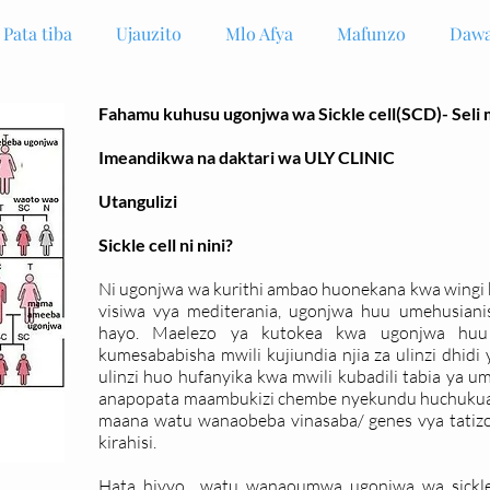
Pata tiba
Ujauzito
Mlo Afya
Mafunzo
Dawa
Fahamu kuhusu ugonjwa wa Sickle cell(SCD)- Seli
Imeandikwa na daktari wa ULY CLINIC
Utangulizi
Sickle cell ni nini?
Ni ugonjwa wa kurithi ambao huonekana kwa wingi ka
visiwa vya mediterania, ugonjwa huu umehusian
hayo. Maelezo ya kutokea kwa ugonjwa huu
kumesababisha mwili kujiundia njia za ulinzi dhidi
ulinzi huo hufanyika kwa mwili kubadili tabia ya
anapopata maambukizi chembe nyekundu huchuku
maana watu wanaobeba vinasaba/ genes vya tatizo 
kirahisi.
Hata hivyo watu wanaoumwa ugonjwa wa sickle 