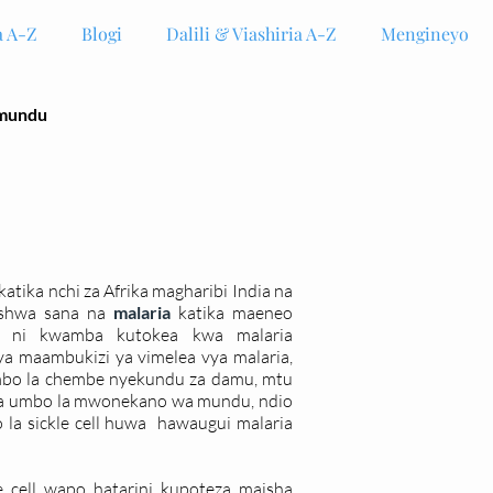
 A-Z
Blogi
Dalili & Viashiria A-Z
Mengineyo
 mundu
tika nchi za Afrika magharibi India na
ishwa sana na
malaria
katika maeneo
 ni kwamba kutokea kwa malaria
 ya maambukizi ya vimelea vya malaria,
 umbo la chembe nyekundu za damu, mtu
a umbo la mwonekano wa mundu, ndio
la sickle cell huwa hawaugui malaria
cell wapo hatarini kupoteza maisha