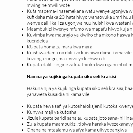
mwingine mwili wote
Kufa mapema- inasemekana watu wenye ugonjwa wa 
kufikisha miaka 20, hata hivyo wanaovuka umri huu 
wenye dalili kali za ugonjwa huu huishi kwa wastani
Maambukizi kwenye mfumo wa mapafu hivyo kuja na 
Kuvimba kwa maungio ya kiwiko cha mkono haswa kwa
kuendelea
KUpata homa za mara kwa mara
Kuishiwa damu na dalili za kuishiwa damu kama vile
kuzunguzungu, maumivu ya kichwa n.k
Kupata dalili zingine za kuathirika kwa ogani mbalim
Namna ya kujikinga kupata siko seli kraisisi
Hakuna njia ya kujikinga kupata siko seli kraisisi,
yanaweza kusaidia ni kama vile;
Kupata hewa safi ya kutosha(oksjeni) kutoka kweny
Kunywa maji ya kutosha
Jizuie kupata baridi sana au kupata joto sana- hii in
Zuia kupata maambukizi, tibiwa haraka iwezekana
Onana na mtaalamu wa afya kama ulivyopangiwa