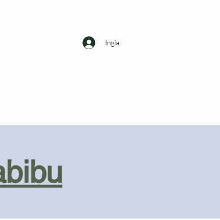
Ingia
abibu