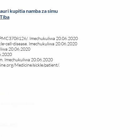
auri kupitia namba za simu
 Tiba
es/PMC3708126/. Imechukuliwa
20.06.2020
le-cell-disease.
Imechukuliwa 20.06.2020
uliwa 20.06.2020
6.2020
tm
. Imechukuliwa 20.06.2020
ne.org/Medicine/sickle/patient/
.
 yetu
atibu wa kupata huduma zetu
linic Application
LINIC project 100,00
0
isho tiba
i ya matibabu