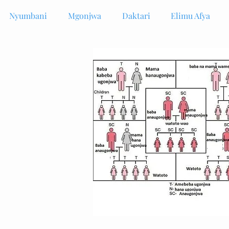
Nyumbani
Mgonjwa
Daktari
Elimu Afya