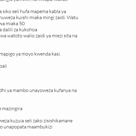
siko seli hufa mapema kabla ya
huweza kuishi miaka mingi zaidi. Watu
 wa miaka 50
dalili za kukohoa
 watoto walio zaidi ya miezi sita na
 mapigo ya moyo kwenda kasi,
bali
 baadhi ya mambo unayoweza kufanya na
e mazingira
aweza kuzuia seli zako zisishikamane
vyo unapopata maambukizi