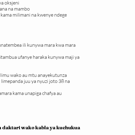
ya oksjeni
iliana na mambo
 kama milimani na kwenye ndege
unatembea ili kunywa mara kwa mara
ozitambua ufanye haraka kunywa maji ya
mwalimu wako au mtu anayekutunza
 limepanda juu ya nyuzi joto 38 na
amara kama unapiga chafya au
na daktari wako kabla ya kuchukua