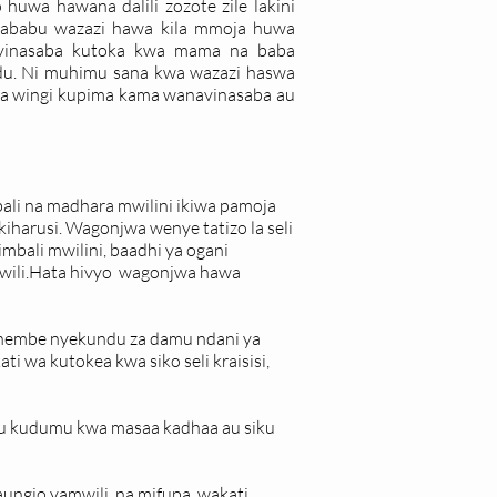
uwa hawana dalili zozote zile lakini
a sababu wazazi hawa kila mmoja huwa
vinasaba kutoka kwa mama na baba
u. Ni muhimu sana kwa wazazi haswa
a wingi kupima kama wanavinasaba au
ali na madhara mwilini ikiwa pamoja
iharusi. Wagonjwa wenye tatizo la seli
bali mwilini, baadhi ya ogani
 mwili.Hata hivyo wagonjwa hawa
 chembe nyekundu za damu ndani ya
ti wa kutokea kwa siko seli kraisisi,
i au kudumu kwa masaa kadhaa au siku
ungio yamwili, na mifupa, wakati