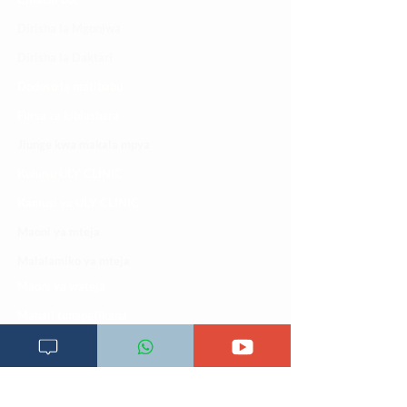
Dirisha la Mgonjwa
Dirisha la Daktari
Dodoso la matibabu
Fursa za kibiashara
Jiunge kwa makala mpya
Kuhusu ULY CLINIC
Kamusi ya ULY CLINIC
Maoni ya mteja
Malalamiko ya mteja
Maoni ya wateja
Mahali tunapatikana
Makundi mengine ya
telegram
Matangazo na udhamini
​Matibabu ya nyumbani