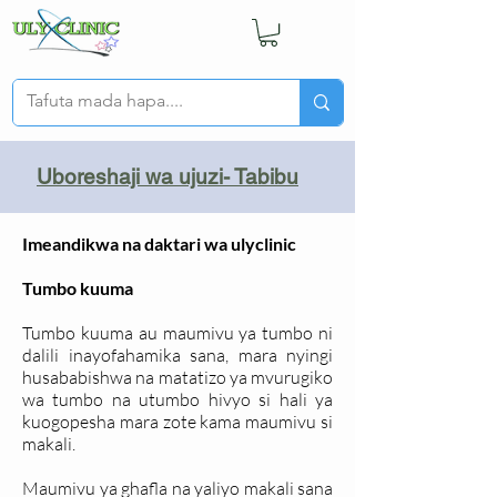
Uboreshaji wa ujuzi- Tabibu
Imeandikwa na daktari wa ulyclinic
Tumbo kuuma
Tumbo kuuma au maumivu ya tumbo ni
dalili inayofahamika sana, mara nyingi
husababishwa na matatizo ya mvurugiko
wa tumbo na utumbo hivyo si hali ya
kuogopesha mara zote kama maumivu si
makali.
Maumivu ya ghafla na yaliyo makali sana