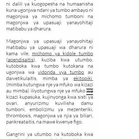
ni dalili ya kuogopesha na humaanisha
kuna ugonjwa ndani ya tumbo ambayo ni
magonjwa ya michomo tumboni na
magonjwa ya upasuaji yanayohitaji
matibabu ya dharura.
Magonjwa ya upasuaji yanayohitaji
matibabu ya upasuaji wa dharura ni
kama vile,
michomo ya kidole tumbo
(
apendisaitis
), kuziba kwa utumbo,
kutoboka kwa tumbo kutokana na
ugonjwa wa
vidonda vya tumbo
au
daivetikulaitis, mimba ya
ekitopiki
(mimba kutungwa nje ya mfuko wa kizazi
au mimba) iliyotungwa nje ya mfuko wa
kizazi kupasuka, kujinyonga kwa sisti ya
ovari, anyurizimu kuvilisha damu
tumboni, embolizimu ya mezenteriki,
thrombosis, magonjwa ya njia ya biliari,
pankreataitis, na mawe kwenye figo.
Gangrini ya utumbo na kutoboka kwa