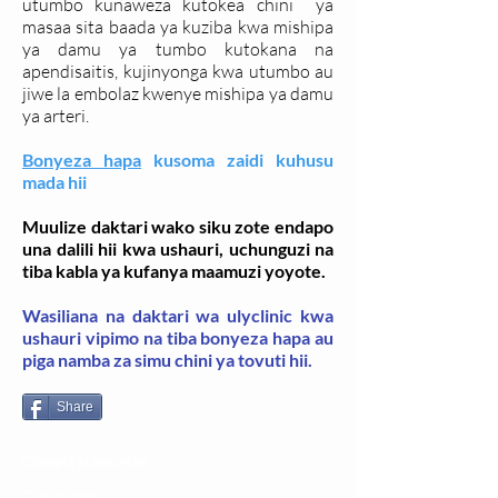
utumbo kunaweza kutokea chini ya
masaa sita baada ya kuziba kwa mishipa
ya damu ya tumbo kutokana na
apendisaitis, kujinyonga kwa utumbo au
jiwe la embolaz kwenye mishipa ya damu
ya arteri.
Bonyeza hapa
kusoma zaidi kuhusu
mada hii
Muulize daktari wako siku zote endapo
una dalili hii kwa ushauri, uchunguzi na
tiba kabla ya kufanya maamuzi yoyote.
Wasiliana na daktari wa ulyclinic kwa
ushauri vipimo na tiba bonyeza hapa au
piga namba za simu chini ya tovuti hii.
Share
Changia kuwezesha
Clinical bot