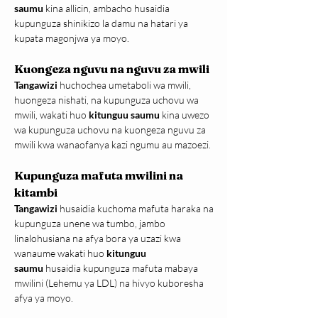
saumu
 kina allicin, ambacho husaidia 
kupunguza shinikizo la damu na hatari ya 
kupata magonjwa ya moyo.
Kuongeza nguvu na nguvu za mwili
Tangawizi 
huchochea umetaboli wa mwili, 
huongeza nishati, na kupunguza uchovu wa 
mwili, wakati huo 
kitunguu saumu 
kina uwezo 
wa kupunguza uchovu na kuongeza nguvu za 
mwili kwa wanaofanya kazi ngumu au mazoezi.
Kupunguza mafuta mwilini na 
kitambi
Tangawizi 
husaidia kuchoma mafuta haraka na 
kupunguza unene wa tumbo, jambo 
linalohusiana na afya bora ya uzazi kwa 
wanaume wakati huo 
kitunguu 
saumu
 husaidia kupunguza mafuta mabaya 
mwilini (Lehemu ya LDL) na hivyo kuboresha 
afya ya moyo.