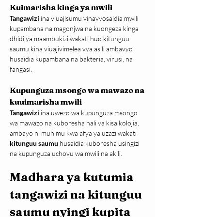
Kuimarisha kinga ya mwili
Tangawizi
 ina viuajisumu vinavyosaidia mwili 
kupambana na magonjwa na kuongeza kinga 
dhidi ya maambukizi wakati huo kitunguu 
saumu kina viuajivimelea vya asili ambavyo 
husaidia kupambana na bakteria, virusi, na 
fangasi.
Kupunguza msongo wa mawazo na 
kuuimarisha mwili
Tangawizi
 ina uwezo wa kupunguza msongo 
wa mawazo na kuboresha hali ya kisaikolojia, 
ambayo ni muhimu kwa afya ya uzazi wakati 
kitunguu saumu
 husaidia kuboresha usingizi 
na kupunguza uchovu wa mwili na akili.
Madhara ya kutumia 
tangawizi na kitunguu 
saumu nyingi kupita 