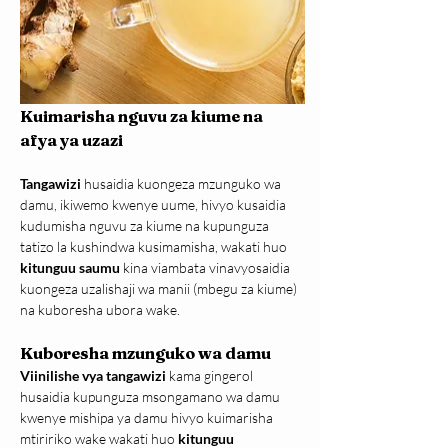
Kuimarisha nguvu za kiume na 
afya ya uzazi
Tangawizi
 husaidia kuongeza mzunguko wa 
damu, ikiwemo kwenye uume, hivyo kusaidia 
kudumisha nguvu za kiume na kupunguza 
tatizo la kushindwa kusimamisha, wakati huo 
kitunguu saumu
 kina viambata vinavyosaidia 
kuongeza uzalishaji wa manii (mbegu za kiume) 
na kuboresha ubora wake.
Kuboresha mzunguko wa damu
Viinilishe vya tangawizi
 kama gingerol 
husaidia kupunguza msongamano wa damu 
kwenye mishipa ya damu hivyo kuimarisha 
mtiririko wake wakati huo 
kitunguu 