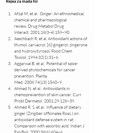
Rejea za mada hii
Afzal M, et al.. Ginger: An ethnomedical, 
chemical and pharmacological 
review. Drug Metabol Drug 
Interact. 2001;18(3-4):159–90.
Aeschbach R, et al. Antioxidant actions of 
thymol, carvacrol, [6]-gingerol, zingerone 
and hydroxytyrosol. Food Chem 
Toxicol. 1994;32(1):31–6.
Aggarwal B. et al.. Potential of spice-
derived phytochemicals for cancer 
prevention. Planta 
Med. 2008;74(13):1560–9.
Ahmad N, et al.. Antioxidants in 
chemoprevention of skin cancer. Curr 
Probl Dermatol. 2001;29:128–39.
Ahmed R. S, et al.. Influence of dietary 
ginger (Zingiber officinales Rosc.) on 
antioxidant defense system in rat: 
Comparison with ascorbic acid. Indian J 
Exp Biol. 2000;38(6):604–6.