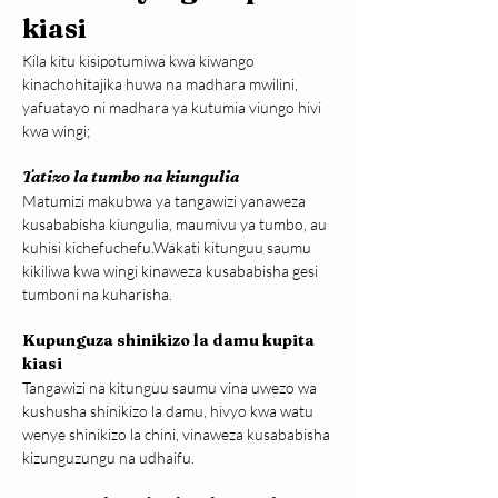
kiasi
Kila kitu kisipotumiwa kwa kiwango 
kinachohitajika huwa na madhara mwilini, 
yafuatayo ni madhara ya kutumia viungo hivi 
kwa wingi;
Tatizo la tumbo na kiungulia
Matumizi makubwa ya tangawizi yanaweza 
kusababisha kiungulia, maumivu ya tumbo, au 
kuhisi kichefuchefu.Wakati kitunguu saumu 
kikiliwa kwa wingi kinaweza kusababisha gesi 
tumboni na kuharisha.
Kupunguza shinikizo la damu kupita 
kiasi
Tangawizi na kitunguu saumu vina uwezo wa 
kushusha shinikizo la damu, hivyo kwa watu 
wenye shinikizo la chini, vinaweza kusababisha 
kizunguzungu na udhaifu.