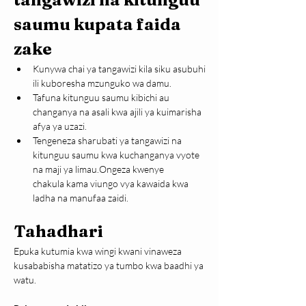
saumu kupata faida 
zake
Kunywa chai ya tangawizi kila siku asubuhi 
ili kuboresha mzunguko wa damu.
Tafuna kitunguu saumu kibichi au 
changanya na asali kwa ajili ya kuimarisha 
afya ya uzazi.
Tengeneza sharubati ya tangawizi na 
kitunguu saumu kwa kuchanganya vyote 
na maji ya limau.Ongeza kwenye 
chakula kama viungo vya kawaida kwa 
ladha na manufaa zaidi.
Tahadhari
Epuka kutumia kwa wingi kwani vinaweza 
kusababisha matatizo ya tumbo kwa baadhi ya 
watu.