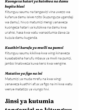
Kuongeza hatari ya kutokwa na damu 
kupita kiasi
Kitunguu saumu na tangawizi vina uwezo wa 
kufanya damu isiwe nzito (kupunguza ugandaji 
wa damu), hivyo matumizi mengi yanaweza 
kuongeza hatari ya kutokwa na damu kwa 
urahisi, hasa kwa watu wanaotumia dawa za 
kuzuia damu kuganda.
Kuathiri harufu ya mwili na pumzi
Kitunguu saumu kikiliwa kwa wingi kinaweza 
kusababisha harufu mbaya ya mwili na pumzi, 
jambo linaloweza kuwa kero kwa wengine.
Matatizo ya figo na ini
Matumizi ya muda mrefu na kwa wingi 
yanaweza kuathiri afya ya figo na ini kwa watu 
wenye matatizo ya viungo hivi.
Jinsi ya kutumia 
tangawizi na kitunguu 