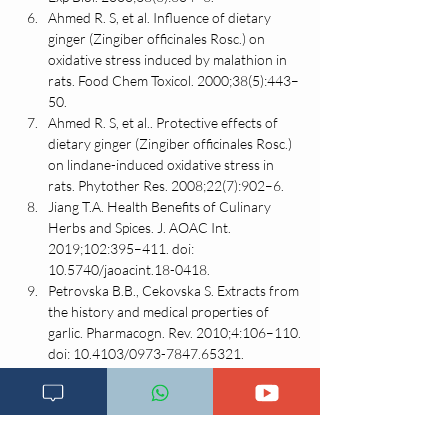
Ahmed R. S, et al. Influence of dietary 
ginger (Zingiber officinales Rosc.) on 
oxidative stress induced by malathion in 
rats. Food Chem Toxicol. 2000;38(5):443–
50.
Ahmed R. S, et al.. Protective effects of 
dietary ginger (Zingiber officinales Rosc.) 
on lindane-induced oxidative stress in 
rats. Phytother Res. 2008;22(7):902–6.
Jiang T.A. Health Benefits of Culinary 
Herbs and Spices. J. AOAC Int. 
2019;102:395–411. doi: 
10.5740/jaoacint.18-0418. 
Petrovska B.B., Cekovska S. Extracts from 
the history and medical properties of 
garlic. Pharmacogn. Rev. 2010;4:106–110. 
doi: 10.4103/0973-7847.65321. 
Setiawan V.W, et al. Allium vegetables and 
stomach cancer risk in China. Asian Pac. J. 
Cancer Prev. APJCP. 2005;6:387–395.
Diretto G., et al. Tissue-specific 