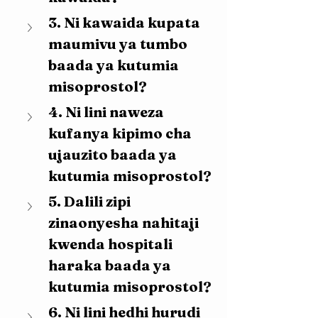
3. Ni kawaida kupata 
maumivu ya tumbo 
baada ya kutumia 
misoprostol?
4. Ni lini naweza 
kufanya kipimo cha 
ujauzito baada ya 
kutumia misoprostol?
5. Dalili zipi 
zinaonyesha nahitaji 
kwenda hospitali 
haraka baada ya 
kutumia misoprostol?
6. Ni lini hedhi hurudi 