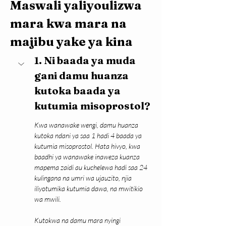
Maswali yaliyoulizwa 
mara kwa mara na 
majibu yake ya kina
1. Ni baada ya muda 
gani damu huanza 
kutoka baada ya 
kutumia misoprostol?
Kwa wanawake wengi, damu huanza 
kutoka ndani ya saa 1 hadi 4 baada ya 
kutumia misoprostol. Hata hivyo, kwa 
baadhi ya wanawake inaweza kuanza 
mapema zaidi au kuchelewa hadi saa 24 
kulingana na umri wa ujauzito, njia 
iliyotumika kutumia dawa, na mwitikio 
wa mwili.
Kutokwa na damu mara nyingi 