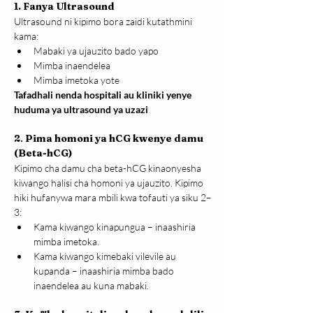
1. Fanya Ultrasound
Ultrasound ni kipimo bora zaidi kutathmini 
kama:
Mabaki ya ujauzito bado yapo
Mimba inaendelea
Mimba imetoka yote
Tafadhali nenda hospitali au kliniki yenye 
huduma ya ultrasound ya uzazi 
2
. 
Pima homoni ya hCG kwenye damu 
(Beta-hCG)
Kipimo cha damu cha beta-hCG kinaonyesha 
kiwango halisi cha homoni ya ujauzito. Kipimo 
hiki hufanywa mara mbili kwa tofauti ya siku 2–
3:
Kama kiwango kinapungua – inaashiria 
mimba imetoka.
Kama kiwango kimebaki vilevile au 
kupanda – inaashiria mimba bado 
inaendelea au kuna mabaki.