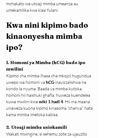
mchakato wa utoaji mimba umeanza au 
umekamilika kwa kiasi fulani.
Kwa nini kipimo bado 
kinaonyesha mimba 
ipo?
1. Homoni ya Mimba (hCG) bado ipo 
mwilini
Kipimo cha mimba (hasa cha mkojo) hugundua 
uwepo wa homoni ya 
hCG
 inayozalishwa na 
kondo la nyuma. Baada ya mimba kutoka, 
homoni hii haishuki ghafla; huweza kuendelea 
kuwa mwilini kwa 
wiki 1 hadi 4
. Hii ina maana 
unaweza kuona kipimo kinasoma “chanya” hata 
kama mimba imetoka kabisa.
2
. 
Utoaji mimba usiokamili
Wakati mwingine, si sehemu zote za ujauzito 