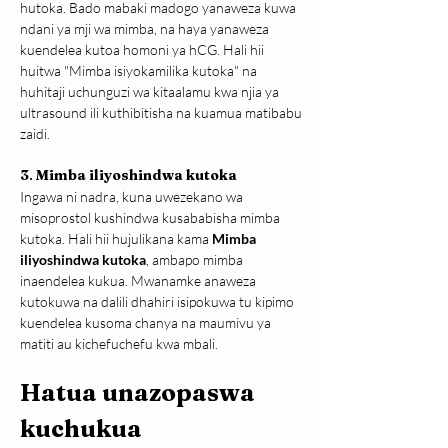
hutoka. Bado mabaki madogo yanaweza kuwa 
ndani ya mji wa mimba, na haya yanaweza 
kuendelea kutoa homoni ya hCG. Hali hii 
huitwa "Mimba isiyokamilika kutoka" na 
huhitaji uchunguzi wa kitaalamu kwa njia ya 
ultrasound ili kuthibitisha na kuamua matibabu 
zaidi.
3
. 
Mimba iliyoshindwa kutoka
Ingawa ni nadra, kuna uwezekano wa 
misoprostol kushindwa kusababisha mimba 
kutoka. Hali hii hujulikana kama 
Mimba 
iliyoshindwa kutoka
, ambapo mimba 
inaendelea kukua. Mwanamke anaweza 
kutokuwa na dalili dhahiri isipokuwa tu kipimo 
kuendelea kusoma chanya na maumivu ya 
matiti au kichefuchefu kwa mbali.
Hatua unazopaswa 
kuchukua