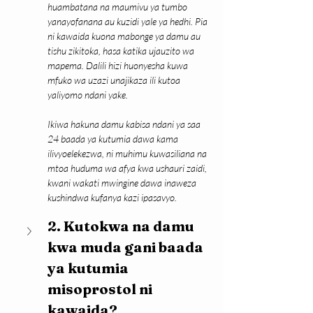
huambatana na maumivu ya tumbo 
yanayofanana au kuzidi yale ya hedhi. Pia 
ni kawaida kuona mabonge ya damu au 
tishu zikitoka, hasa katika ujauzito wa 
mapema. Dalili hizi huonyesha kuwa 
mfuko wa uzazi unajikaza ili kutoa 
yaliyomo ndani yake.
Ikiwa hakuna damu kabisa ndani ya saa 
24 baada ya kutumia dawa kama 
ilivyoelekezwa, ni muhimu kuwasiliana na 
mtoa huduma wa afya kwa ushauri zaidi, 
kwani wakati mwingine dawa inaweza 
kushindwa kufanya kazi ipasavyo.
2. Kutokwa na damu 
kwa muda gani baada 
ya kutumia 
misoprostol ni 
kawaida?