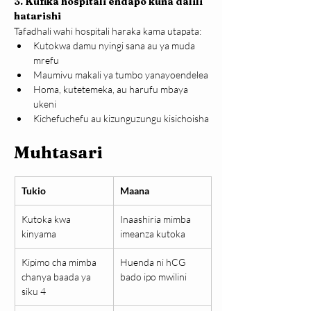
3. Kufika hospitali endapo kuna dalili 
hatarishi
Tafadhali wahi hospitali haraka kama utapata:
Kutokwa damu nyingi sana au ya muda 
mrefu
Maumivu makali ya tumbo yanayoendelea
Homa, kutetemeka, au harufu mbaya 
ukeni
Kichefuchefu au kizunguzungu kisichoisha
Muhtasari
Tukio
Maana
Kutoka kwa 
Inaashiria mimba 
kinyama
imeanza kutoka
Kipimo cha mimba 
Huenda ni hCG 
chanya baada ya 
bado ipo mwilini
siku 4