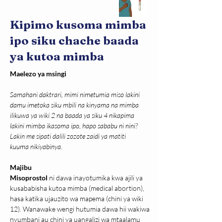
Kipimo kusoma mimba
ipo siku chache baada
ya kutoa mimba
Maelezo ya msingi
Samahani daktrari, mimi nimetumia miso lakini 
damu imetoka siku mbili na kinyama na mimba 
ilikuwa ya wiki 2 na baada ya siku 4 nikapima 
lakini mimba ikasoma ipo, hapo sababu ni nini? 
Lakin me sipati dalili zozote zaidi ya matiti 
kuuma nikiyabinya.
Majibu
Misoprostol
 ni dawa inayotumika kwa ajili ya 
kusababisha kutoa mimba (medical abortion), 
hasa katika ujauzito wa mapema (chini ya wiki 
12). Wanawake wengi hutumia dawa hii wakiwa 
nyumbani au chini ya uangalizi wa mtaalamu 