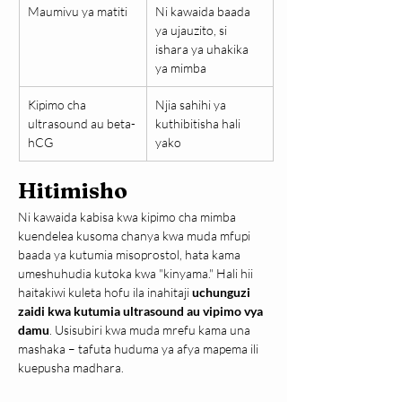
Maumivu ya matiti
Ni kawaida baada 
ya ujauzito, si 
ishara ya uhakika 
ya mimba
Kipimo cha 
Njia sahihi ya 
ultrasound au beta-
kuthibitisha hali 
hCG
yako
Hitimisho
Ni kawaida kabisa kwa kipimo cha mimba 
kuendelea kusoma chanya kwa muda mfupi 
baada ya kutumia misoprostol, hata kama 
umeshuhudia kutoka kwa "kinyama." Hali hii 
haitakiwi kuleta hofu ila inahitaji 
uchunguzi 
zaidi kwa kutumia ultrasound au vipimo vya 
damu
. Usisubiri kwa muda mrefu kama una 
mashaka – tafuta huduma ya afya mapema ili 
kuepusha madhara.