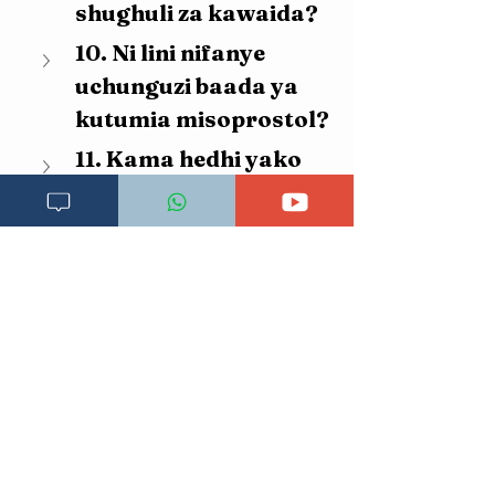
shughuli za kawaida?
10. Ni lini nifanye 
uchunguzi baada ya 
kutumia misoprostol?
11. Kama hedhi yako 
imechelewa na 
unapata maumivu 
makali katikati ya 
tumbo, shida inaweza 
kuwa ni nini?
Imeandikwa:
2 Aprili 2026, 16:07:13
ULY CLINIC inashauri usitegemee au kufuata
ushauri wowote uliyoona kwenye makala hii