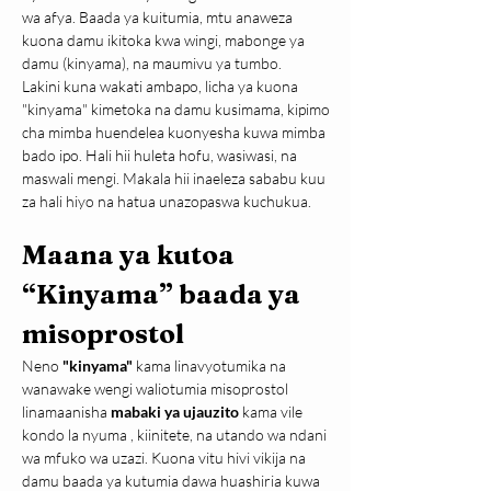
wa afya. Baada ya kuitumia, mtu anaweza 
kuona damu ikitoka kwa wingi, mabonge ya 
damu (kinyama), na maumivu ya tumbo.
Lakini kuna wakati ambapo, licha ya kuona 
"kinyama" kimetoka na damu kusimama, kipimo 
cha mimba huendelea kuonyesha kuwa mimba 
bado ipo. Hali hii huleta hofu, wasiwasi, na 
maswali mengi. Makala hii inaeleza sababu kuu 
za hali hiyo na hatua unazopaswa kuchukua.
Maana ya kutoa 
“Kinyama” baada ya 
misoprostol
Neno 
"kinyama"
 kama linavyotumika na 
wanawake wengi waliotumia misoprostol 
linamaanisha 
mabaki ya ujauzito 
kama vile 
kondo la nyuma , kiinitete, na utando wa ndani 
wa mfuko wa uzazi. Kuona vitu hivi vikija na 
damu baada ya kutumia dawa huashiria kuwa 