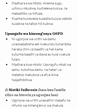
Madhara kwa mtoto: Anemia sugu, 
uchovu mkubwa, kuchelewa kukua, na 
mabadiliko ya mifupa.
Kupima kunaweza kusaidia kuzuia watoto 
kuzaliwa na tatizo hili kubwa.
Upungufu wa kimeng'enya G6PD
Ni ugonjwa wa urithi wa damu 
unaosababisha seli nyekundu kuharibika 
haraka chini ya baadhi ya hali kama 
kutumia baadhi ya dawa au kula vyakula 
fulani.
Madhara kwa mtoto: Upungufu mkali wa 
samu, kukohoa damu, na hatari ya 
matatizo makubwa ya afya ikiwa 
haijadhibitiwa.
d) 
Sistiki faibrosis
 (hasa kwa familia 
zilizo na historia ya ugonjwa huu)
Ugonjwa wa urithi unaoathiri mapafu na 
mfumo wa mmeng'enyo wa chakula.