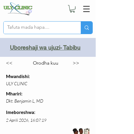
Uboreshaji wa ujuzi- Tabibu
<<
Orodha kuu
>>
Mwandishi:
ULY CLINIC
Mhariri:
Dkt. Benjamin L, MD
Imeboreshwa:
2 Aprili 2026, 16:07:19