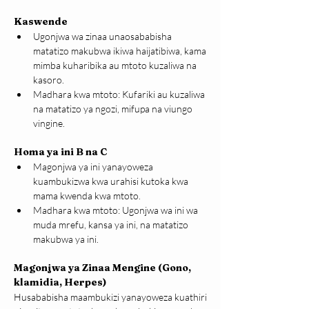
Kaswende
Ugonjwa wa zinaa unaosababisha 
matatizo makubwa ikiwa haijatibiwa, kama 
mimba kuharibika au mtoto kuzaliwa na 
kasoro.
Madhara kwa mtoto: Kufariki au kuzaliwa 
na matatizo ya ngozi, mifupa na viungo 
vingine.
Homa ya ini B na C
Magonjwa ya ini yanayoweza 
kuambukizwa kwa urahisi kutoka kwa 
mama kwenda kwa mtoto.
Madhara kwa mtoto: Ugonjwa wa ini wa 
muda mrefu, kansa ya ini, na matatizo 
makubwa ya ini.
Magonjwa ya Zinaa Mengine (Gono, 
klamidia, Herpes)
Husababisha maambukizi yanayoweza kuathiri 