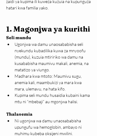
zaidi ya kupima ili kuweza kuzuia na kupunguza 
hatari kwa familia yako.
1. Magonjwa ya kurithi
Seli mundu 
Ugonjwa wa damu unaosababisha seli 
nyekundu kubadilika kuwa za mnyoofu 
(mundu), kuzuia mtiririko wa damu na 
kusababisha maumivu makali, anemia, na 
matatizo ya viungo.
Madhara kwa mtoto: Maumivu sugu, 
anemia kali, maambukizi ya mara kwa 
mara, ulemavu, na hata kifo.
Kupima seli mundu husaidia kubaini kama 
mtu ni “mbebaji” au mgonjwa halisi.
Thalasemia
Ni ugonjwa wa damu unaosababisha 
upungufu wa hemoglobin, ambayo ni 
muhimu kubeba oksijeni mwilini.