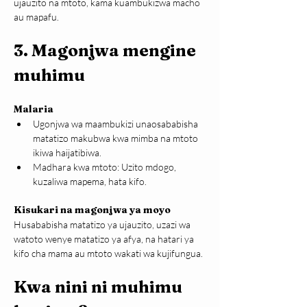
ujauzito na mtoto, kama kuambukizwa macho 
au mapafu.
3. Magonjwa mengine 
muhimu
Malaria
Ugonjwa wa maambukizi unaosababisha 
matatizo makubwa kwa mimba na mtoto 
ikiwa haijatibiwa.
Madhara kwa mtoto: Uzito mdogo, 
kuzaliwa mapema, hata kifo.
Kisukari na magonjwa ya moyo
Husababisha matatizo ya ujauzito, uzazi wa 
watoto wenye matatizo ya afya, na hatari ya 
kifo cha mama au mtoto wakati wa kujifungua.
Kwa nini ni muhimu 