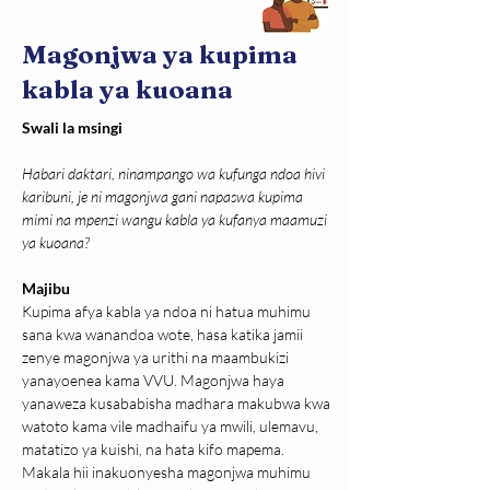
Magonjwa ya kupima
kabla ya kuoana
Swali la msingi
Habari daktari, ninampango wa kufunga ndoa hivi  
karibuni, je ni magonjwa gani napaswa kupima 
mimi na mpenzi wangu kabla ya kufanya maamuzi 
ya kuoana?
Majibu
Kupima afya kabla ya ndoa ni hatua muhimu 
sana kwa wanandoa wote, hasa katika jamii 
zenye magonjwa ya urithi na maambukizi 
yanayoenea kama VVU. Magonjwa haya 
yanaweza kusababisha madhara makubwa kwa 
watoto kama vile madhaifu ya mwili, ulemavu, 
matatizo ya kuishi, na hata kifo mapema. 
Makala hii inakuonyesha magonjwa muhimu 