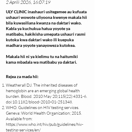
2 Aprili 2026, 16:07:19
ULY CLINIC inashauri usitegemee au kufuata
ushauri wowote uliyoona kwenye makala hii
bila kuwasiliana kwanza na daktari wako.
Kabla ya kuchukua hatua yoyote ya
matibabu, hakikisha umepata ushauri rasmi
kutoka kwa daktari wako ili kuepuka
madhara yoyote yanayoweza kutokea.
Makala hii ni ya kielimu tu na haitumiki
kama mbadala wa matibabu ya daktari.
Rejea za mada hii:
Weatherall DJ. The inherited diseases of
hemoglobin are an emerging global health
burden. Blood. 2010 May 20;115(22):4331-6.
doi:10.1182/blood-2010-01-251348.
WHO. Guidelines on HIV testing services.
Geneva: World Health Organization; 2015.
Available from:
https://www.who.int/hiv/pub/guidelines/hiv-
testing-services/en/