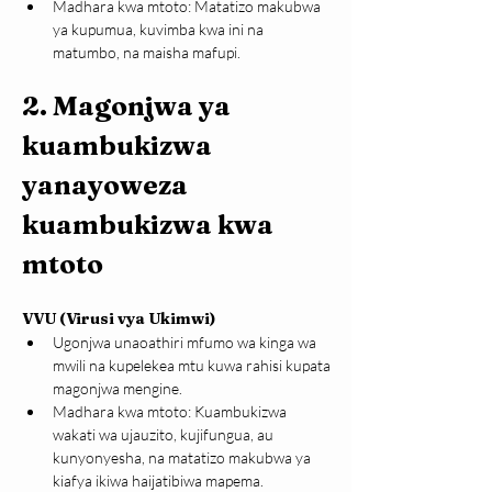
Madhara kwa mtoto: Matatizo makubwa 
ya kupumua, kuvimba kwa ini na 
matumbo, na maisha mafupi.
2. Magonjwa ya 
kuambukizwa 
yanayoweza 
kuambukizwa kwa 
mtoto
VVU (Virusi vya Ukimwi)
Ugonjwa unaoathiri mfumo wa kinga wa 
mwili na kupelekea mtu kuwa rahisi kupata 
magonjwa mengine.
Madhara kwa mtoto: Kuambukizwa 
wakati wa ujauzito, kujifungua, au 
kunyonyesha, na matatizo makubwa ya 
kiafya ikiwa haijatibiwa mapema.