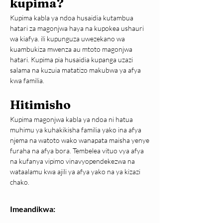
kupima?
Kupima kabla ya ndoa husaidia kutambua 
hatari za magonjwa haya na kupokea ushauri 
wa kiafya. ili kupunguza uwezekano wa 
kuambukiza mwenza au mtoto magonjwa 
hatari. Kupima pia husaidia kupanga uzazi 
salama na kuzuia matatizo makubwa ya afya 
kwa familia.
Hitimisho
Kupima magonjwa kabla ya ndoa ni hatua 
muhimu ya kuhakikisha familia yako ina afya 
njema na watoto wako wanapata maisha yenye 
furaha na afya bora. Tembelea vituo vya afya 
na kufanya vipimo vinavyopendekezwa na 
wataalamu kwa ajili ya afya yako na ya kizazi 
chako.
Imeandikwa: