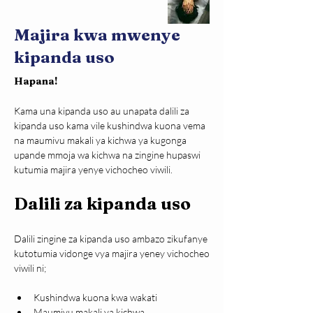
Majira kwa mwenye
kipanda uso
Hapana!
Kama una kipanda uso au unapata dalili za 
kipanda uso kama vile kushindwa kuona vema 
na maumivu makali ya kichwa ya kugonga 
upande mmoja wa kichwa na zingine hupaswi 
kutumia majira yenye vichocheo viwili.
Dalili za kipanda uso
Dalili zingine za kipanda uso ambazo zikufanye 
kutotumia vidonge vya majira yeney vichocheo 
viwili ni;
Kushindwa kuona kwa wakati
Maumivu makali ya kichwa