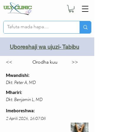
Uboreshaji wa ujuzi- Tabibu
<<
Orodha kuu
>>
Mwandishi:
Dkt. Peter A, MD
Mhariri:
Dkt. Benjamin L, MD
Imeboreshwa:
2 Aprili 2026, 16:07:08