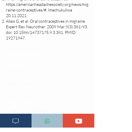
https://americanheadachesociety.org/news/mig
raine-contraceptives/#
. Imechukuliwa
20.11.2021
Allais G, et al. Oral contraceptives in migraine.
Expert Rev Neurother. 2009 Mar;9(3):381-93.
doi: 10.1586/14737175.9.3.381. PMID:
19271947
.
Changia kuwezesha
Clinical bot
Dirisha la Mgonjwa
Dirisha la Daktari
Dodoso la matibabu
Fursa za kibiashara
Jiunge kwa makala mpya
Kuhusu ULY CLINIC
Kamusi ya ULY CLINIC