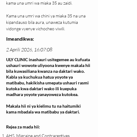
kama una umri wa miaka 35 au zaidi.
Kama una umri wa chini ya miaka 35 na una 
kipandauso bila aura, unaweza kutumia 
vidonge vyenye vichocheo viwili.
Imeandikwa:
2 Aprili 2026, 16:07:08
ULY CLINIC inashauri usitegemee au kufuata
ushauri wowote uliyoona kwenye makala hii
bila kuwasiliana kwanza na daktari wako.
Kabla ya kuchukua hatua yoyote ya
matibabu, hakikisha umepata ushauri rasmi
kutoka kwa daktari wako ili kuepuka
madhara yoyote yanayoweza kutokea.
Makala hii ni ya kielimu tu na haitumiki
kama mbadala wa matibabu ya daktari.
Rejea za mada hii:
AHS. Migraine and Contraceptives.