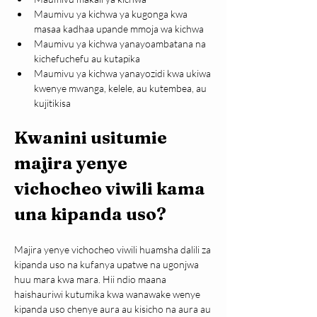
Maumivu ya kichwa ya kugonga kwa 
masaa kadhaa upande mmoja wa kichwa
Maumivu ya kichwa yanayoambatana na 
kichefuchefu au kutapika
Maumivu ya kichwa yanayozidi kwa ukiwa 
kwenye mwanga, kelele, au kutembea, au 
kujitikisa
Kwanini usitumie 
majira yenye 
vichocheo viwili kama 
una kipanda uso?
Majira yenye vichocheo viwili huamsha dalili za 
kipanda uso na kufanya upatwe na ugonjwa 
huu mara kwa mara. Hii ndio maana 
haishauriwi kutumika kwa wanawake wenye 
kipanda uso chenye aura au kisicho na aura au 