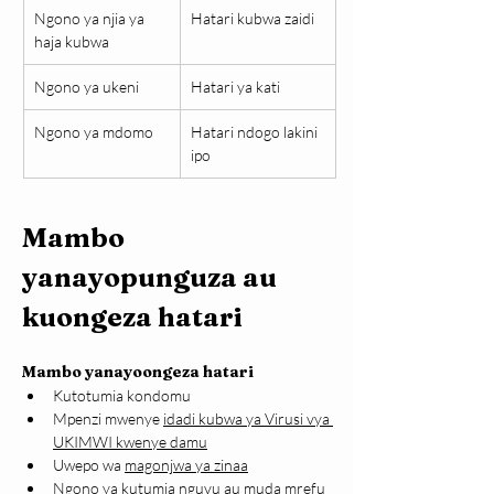
Ngono ya njia ya 
Hatari kubwa zaidi
haja kubwa
Ngono ya ukeni 
Hatari ya kati
Ngono ya mdomo
Hatari ndogo lakini 
ipo
Mambo 
yanayopunguza au 
kuongeza hatari
Mambo yanayoongeza hatari
Kutotumia kondomu
Mpenzi mwenye 
idadi kubwa ya Virusi vya 
UKIMWI kwenye damu
Uwepo wa 
magonjwa ya zinaa
Ngono ya kutumia nguvu au muda mrefu