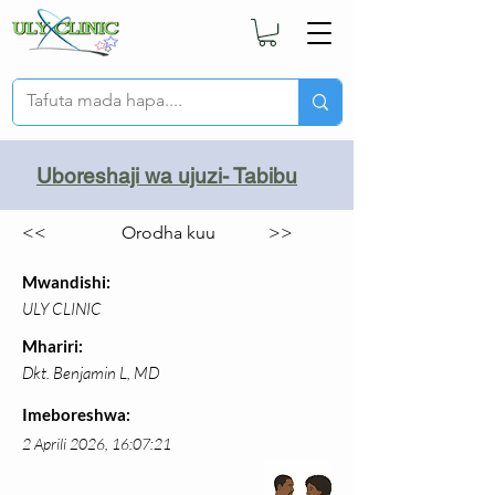
Uboreshaji wa ujuzi- Tabibu
<<
Orodha kuu
>>
Mwandishi:
ULY CLINIC
Mhariri:
Dkt. Benjamin L, MD
Imeboreshwa:
2 Aprili 2026, 16:07:21