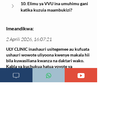
10. Elimu ya VVU ina umuhimu gani 
katika kuzuia maambukizi?
Imeandikwa:
2 Aprili 2026, 16:07:21
ULY CLINIC inashauri usitegemee au kufuata
ushauri wowote uliyoona kwenye makala hii
bila kuwasiliana kwanza na daktari wako.
Kabla ya kuchukua hatua yoyote ya
matibabu, hakikisha umepata ushauri rasmi
kutoka kwa daktari wako ili kuepuka
madhara yoyote yanayoweza kutokea.
Makala hii ni ya kielimu tu na haitumiki
kama mbadala wa matibabu ya daktari.
Rejea za mada hii:
World Health Organization.
HIV transmission
and prevention
. WHO; 2023.