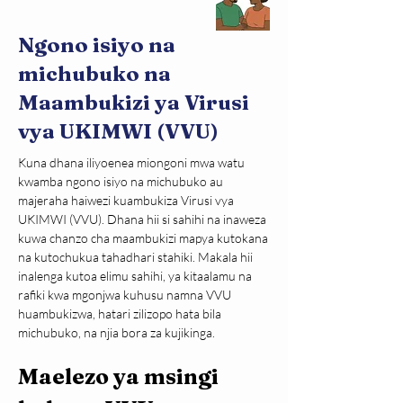
Ngono isiyo na
michubuko na
Maambukizi ya Virusi
vya UKIMWI (VVU)
Kuna dhana iliyoenea miongoni mwa watu 
kwamba ngono isiyo na michubuko au 
majeraha haiwezi kuambukiza Virusi vya 
UKIMWI (VVU). Dhana hii si sahihi na inaweza 
kuwa chanzo cha maambukizi mapya kutokana 
na kutochukua tahadhari stahiki. Makala hii 
inalenga kutoa elimu sahihi, ya kitaalamu na 
rafiki kwa mgonjwa kuhusu namna VVU 
huambukizwa, hatari zilizopo hata bila 
michubuko, na njia bora za kujikinga.
Maelezo ya msingi 