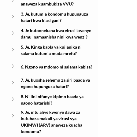
anaweza kuambukiza VVU?
3. Je, kutumia kondomu hupunguza 
hatari kwa kiasi gani?
4. Je kutoonekana kwa virusi kwenye 
damu inamaanisha nini kwa wenzi?
5. Je, Kinga kabla ya kujianika ni 
salama kutumia muda mrefu?
6. Ngono ya mdomo ni salama kabisa?
7. Je, kuosha sehemu za siri baada ya 
ngono hupunguza hatari?
8. Ni lini nifanye kipimo baada ya 
ngono hatarishi?
9. Je, mtu aliye kwenye dawa za 
kufubaza makali ya virusi vya 
UKIMWI (ARV) anaweza kuacha 
kondomu?