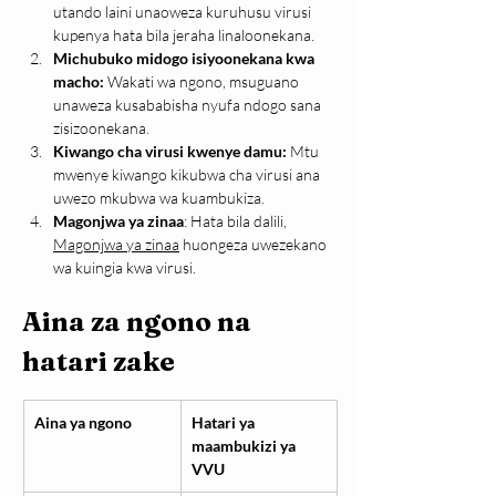
utando laini unaoweza kuruhusu virusi 
kupenya hata bila jeraha linaloonekana.
Michubuko midogo isiyoonekana kwa 
macho:
 Wakati wa ngono, msuguano 
unaweza kusababisha nyufa ndogo sana 
zisizoonekana.
Kiwango cha virusi kwenye damu:
 Mtu 
mwenye kiwango kikubwa cha virusi ana 
uwezo mkubwa wa kuambukiza.
Magonjwa ya zinaa
: Hata bila dalili, 
Magonjwa ya zinaa
 huongeza uwezekano 
wa kuingia kwa virusi.
Aina za ngono na 
hatari zake
Aina ya ngono
Hatari ya 
maambukizi ya 
VVU