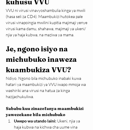
kuhusu VVU
VVU ni virusi vinavyoshambulia kinga ya mwili 
(hasa seli za CD4). Maambukizi hutokea pale 
virusi vinapoingia mwilini kupitia majimaji yenye 
virusi kama damu, shahawa, majimaji ya ukeni/ 
njia ya haja kubwa, na maziwa ya mama.
Je, ngono isiyo na 
michubuko inaweza 
kuambukiza VVU?
Ndiyo. Ngono bila michubuko inabaki kuwa 
hatari ya maambukizi ya VVU iwapo mmoja wa 
washiriki ana virusi na hatua za kinga 
hazijachukuliwa.
Sababu kuu zinazofanya maambukizi 
yawezekane bila michubuko
Uwepo wa utando laini:
 Ukeni, njia ya 
haja kubwa na kichwa cha uume vina 