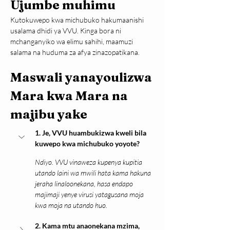
Ujumbe muhimu
Kutokuwepo kwa michubuko hakumaanishi 
usalama dhidi ya VVU. Kinga bora ni 
mchanganyiko wa elimu sahihi, maamuzi 
salama na huduma za afya zinazopatikana.
Maswali yanayoulizwa 
Mara kwa Mara na 
majibu yake
1. Je, VVU huambukizwa kweli bila 
kuwepo kwa michubuko yoyote?
Ndiyo. VVU vinaweza kupenya kupitia 
utando laini wa mwili hata kama hakuna 
jeraha linaloonekana, hasa endapo 
majimaji yenye virusi yatagusana moja 
kwa moja na utando huo.
2. Kama mtu anaonekana mzima, 