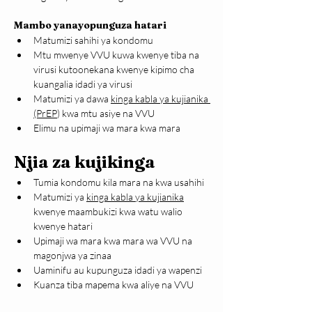
Mambo yanayopunguza hatari
Matumizi sahihi ya kondomu
Mtu mwenye VVU kuwa kwenye tiba na 
virusi kutoonekana kwenye kipimo cha 
kuangalia idadi ya virusi
Matumizi ya dawa 
kinga kabla ya kujianika 
(PrEP
) kwa mtu asiye na VVU
Elimu na upimaji wa mara kwa mara
Njia za kujikinga
Tumia kondomu kila mara na kwa usahihi
Matumizi ya 
kinga kabla ya kujianika
kwenye maambukizi kwa watu walio 
kwenye hatari
Upimaji wa mara kwa mara wa VVU na 
magonjwa ya zinaa
Uaminifu au kupunguza idadi ya wapenzi
Kuanza tiba mapema kwa aliye na VVU