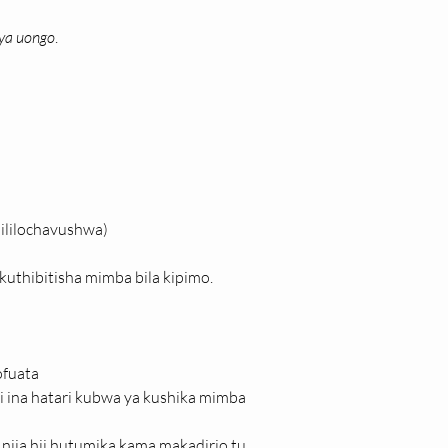
 ya uongo
.
ililochavushwa)
i kuthibitisha mimba bila kipimo.
ofuata
aji ina hatari kubwa ya kushika mimba
njia hii hutumika kama makadirio tu.