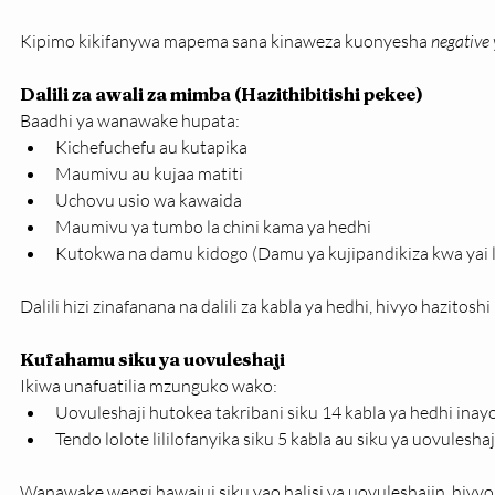
Kipimo kikifanywa mapema sana kinaweza kuonyesha 
negative
Dalili za awali za mimba (Hazithibitishi pekee)
Baadhi ya wanawake hupata:
Kichefuchefu au kutapika
Maumivu au kujaa matiti
Uchovu usio wa kawaida
Maumivu ya tumbo la chini kama ya hedhi
Kutokwa na damu kidogo (Damu ya kujipandikiza kwa yai l
Dalili hizi zinafanana na dalili za kabla ya hedhi, hivyo hazitosh
Kufahamu siku ya uovuleshaji
Ikiwa unafuatilia mzunguko wako:
Uovuleshaji hutokea takribani siku 14 kabla ya hedhi inay
Tendo lolote lililofanyika siku 5 kabla au siku ya uovulesh
Wanawake wengi hawajui siku yao halisi ya uovuleshajin, hivyo 