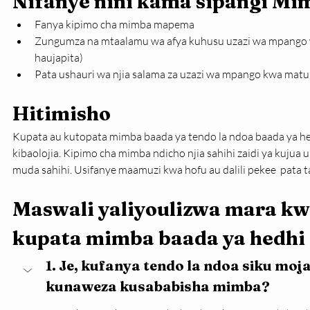
Nifanye nini kama sipangi Mi
Fanya kipimo cha mimba mapema
Zungumza na mtaalamu wa afya kuhusu uzazi wa mpango 
haujapita)
Pata ushauri wa njia salama za uzazi wa mpango kwa mat
Hitimisho
Kupata au kutopata mimba baada ya tendo la ndoa baada ya 
kibaolojia. Kipimo cha mimba ndicho njia sahihi zaidi ya kujua
muda sahihi. Usifanye maamuzi kwa hofu au dalili pekee  pata t
Maswali yaliyoulizwa mara kw
kupata mimba baada ya hedhi
1. Je, kufanya tendo la ndoa siku moj
kunaweza kusababisha mimba?