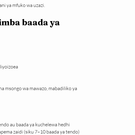
ni ya mfuko wa uzazi.
imba baada ya 
liyoizoea
na msongo wa mawazo, mabadiliko ya 
tendo au baada ya kuchelewa hedhi
ema zaidi (siku 7–10 baada ya tendo)