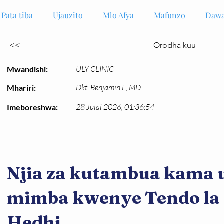
Pata tiba
Ujauzito
Mlo Afya
Mafunzo
Dawa
<<
Orodha kuu
ULY CLINIC
Mwandishi:
Dkt. Benjamin L, MD
Mhariri:
28 Julai 2026, 01:36:54
Imeboreshwa:
Njia za kutambua kama
mimba kwenye Tendo la 
Hedhi