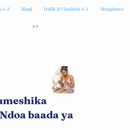
 A-Z
Blogi
Dalili & Viashiria A-Z
Mengineyo
>>
 umeshika
Ndoa baada ya