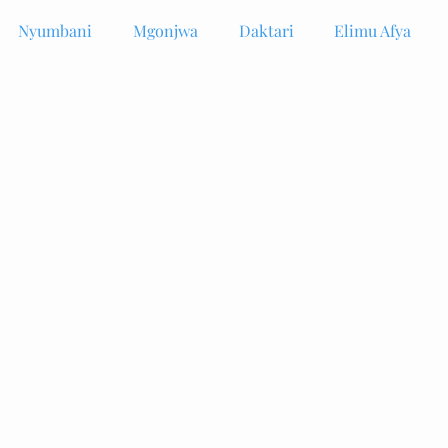
Nyumbani
Mgonjwa
Daktari
Elimu Afya