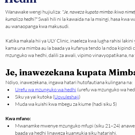
Wanawake wengi hujiuliza: 
"Je, naweza kupata mimba ikiwa nimef
kumaliza hedhi?"
 Swali hili ni la kawaida na la msingi, hasa kw
au wanaopanga kwa makusudi.
Katika makala hii ya ULY Clinic, inaeleza kwa lugha rahisi lakini
kama una mimba au la baada ya kufanya tendo la ndoa kipindi ch
mzunguko wa hedhi, dalili za awali, vipimo vinavyopatikana, na
Je, inawezekana kupata Mimb
Ndiyo, inawezekana, ingawa hatari hutofautiana kulingana na:
Urefu wa mzunguko wa hedhi
 (urefu wa mzunguko wa hed
Siku ya yai kutoka (
Uovuleshaji
)
Muda wa kuishi kwa mbegu za kiume (hadi siku 5)
Kwa mfano:
Mwanamke mwenye mzunguko mfupi (siku 21–24) anaweza 
baada ya hedhi linaweza kuangukia siku hatarishi.