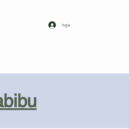
Ingia
abibu