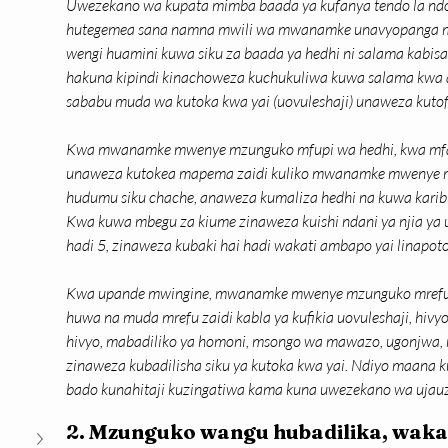
Uwezekano wa kupata mimba baada ya kufanya tendo la ndoa
hutegemea sana namna mwili wa mwanamke unavyopanga mz
wengi huamini kuwa siku za baada ya hedhi ni salama kabisa
hakuna kipindi kinachoweza kuchukuliwa kuwa salama kwa a
sababu muda wa kutoka kwa yai (uovuleshaji) unaweza kutof
Kwa mwanamke mwenye mzunguko mfupi wa hedhi, kwa mfano
unaweza kutokea mapema zaidi kuliko mwanamke mwenye mz
hudumu siku chache, anaweza kumaliza hedhi na kuwa karibu 
Kwa kuwa mbegu za kiume zinaweza kuishi ndani ya njia ya 
hadi 5, zinaweza kubaki hai hadi wakati ambapo yai linapo
Kwa upande mwingine, mwanamke mwenye mzunguko mrefu zai
huwa na muda mrefu zaidi kabla ya kufikia uovuleshaji, hi
hivyo, mabadiliko ya homoni, msongo wa mawazo, ugonjwa, m
zinaweza kubadilisha siku ya kutoka kwa yai. Ndiyo maana k
bado kunahitaji kuzingatiwa kama kuna uwezekano wa ujauz
2. Mzunguko wangu hubadilika, wakat