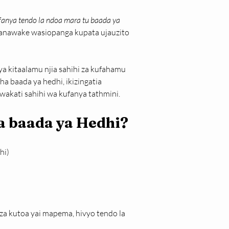
anya tendo la ndoa mara tu baada ya 
a wanawake wasiopanga kupata ujauzito 
 ya kitaalamu njia sahihi za kufahamu 
a baada ya hedhi, ikizingatia 
 wakati sahihi wa kufanya tathmini.
a baada ya Hedhi?
hi)
kutoa yai mapema, hivyo tendo la 