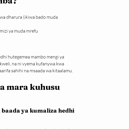
mba?
wa dharura (ikiwa bado muda 
umizi ya muda mrefu
hedhi hutegemea mambo mengi ya 
 ukweli, na ni vyema kufanywa kwa 
aarifa sahihi na msaada wa kitaalamu.
a mara kuhusu 
a baada ya kumaliza hedhi 