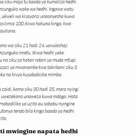
 siku moja tu baada ya kumaliza hedhi 
unguko wake wa hedhi. Ingawa watu 
, ukweli wa kisayansi unaonyesha kuwa 
silimia 100 ikiwa hakuna kinga, kwa 
autiana.
 wa siku 21 hadi 24, uovuleshaji 
unguko mrefu. Ikiwa hedhi yake 
na siku za hatari ndani ya muda mfupi. 
uzazi ya mwanamke kwa takribani siku 3 
toka na hivyo kusababisha mimba.
di, kama siku 30 hadi 35, mara nyingi 
vyo uwezekano unaweza kuwa mdogo. Hata 
abadiliko ya uzito au sababu nyingine 
ufanya tendo bila kinga baada ya hedhi 
ito.
i mwingine napata hedhi 