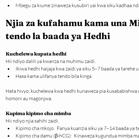
Mbegu za kiume zinaweza kusubiri yai kwa siku kadhaa nda
Njia za kufahamu kama una M
tendo la baada ya Hedhi
Kuchelewa kupata hedhi
Hii ndiyo dalili ya kwanza na muhimu zaidi.
Ikiwa hedhi haijaja kwa zaidi ya siku 5–7 baada ya tarehe u
Hasa kama ulifanya tendo bila kinga
Hata hivyo, kuchelewa kwa hedhi kunaweza pia kusababishwa 
homoni au magonjwa.
Kupima kipimo cha mimba
Hii ndiyo njia sahihi zaidi.
Kipimo cha mkojo:  Fanya kuanzia siku ya 7–14 baada ya 
Kipimo cha damu (β-hCG):  Kinaweza kugundua mimba map