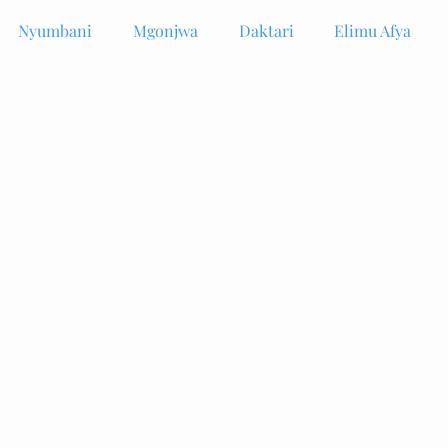
Nyumbani
Mgonjwa
Daktari
Elimu Afya