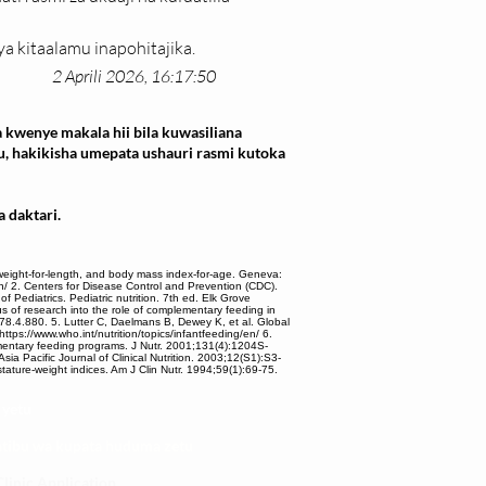
ya kitaalamu inapohitajika.
2 Aprili 2026, 16:17:50
 kwenye makala hii bila kuwasiliana
u, hakikisha umepata ushauri rasmi kutoka
 daktari.
 weight-for-length, and body mass index-for-age. Geneva:
n/ 2. Centers for Disease Control and Prevention (CDC).
 Pediatrics. Pediatric nutrition. 7th ed. Elk Grove
s of research into the role of complementary feeding in
/78.4.880. 5. Lutter C, Daelmans B, Dewey K, et al. Global
ttps://www.who.int/nutrition/topics/infantfeeding/en/ 6.
entary feeding programs. J Nutr. 2001;131(4):1204S-
ia Pacific Journal of Clinical Nutrition. 2003;12(S1):S3-
ture-weight indices. Am J Clin Nutr. 1994;59(1):69-75.
 yetu
atibu wa kupata huduma zetu
linic Application