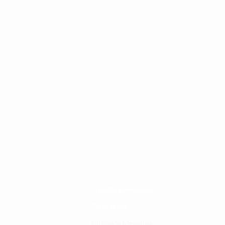
Changia kuwezesha
Clinical bot
Dirisha la Mgonjwa