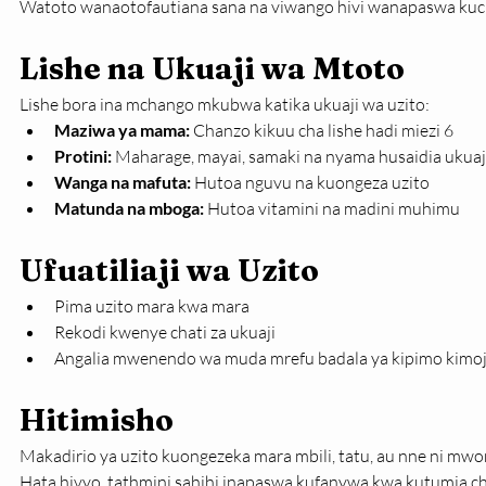
Watoto wanaotofautiana sana na viwango hivi wanapaswa ku
Lishe na Ukuaji wa Mtoto
Lishe bora ina mchango mkubwa katika ukuaji wa uzito:
Maziwa ya mama:
 Chanzo kikuu cha lishe hadi miezi 6
Protini:
 Maharage, mayai, samaki na nyama husaidia ukuaj
Wanga na mafuta:
 Hutoa nguvu na kuongeza uzito
Matunda na mboga:
 Hutoa vitamini na madini muhimu
Ufuatiliaji wa Uzito
Pima uzito mara kwa mara
Rekodi kwenye chati za ukuaji
Angalia mwenendo wa muda mrefu badala ya kipimo kimo
Hitimisho
Makadirio ya uzito kuongezeka mara mbili, tatu, au nne ni mw
Hata hivyo, tathmini sahihi inapaswa kufanywa kwa kutumia chat