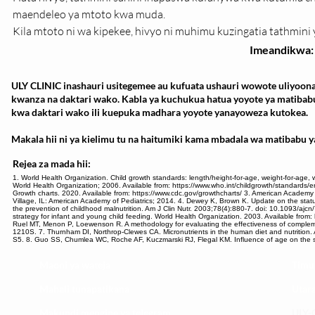
maendeleo ya mtoto kwa muda.
Kila mtoto ni wa kipekee, hivyo ni muhimu kuzingatia tathmini 
Imeandikwa:
ULY CLINIC inashauri usitegemee au kufuata ushauri wowote uliyoona
kwanza na daktari wako. Kabla ya kuchukua hatua yoyote ya matibab
kwa daktari wako ili kuepuka madhara yoyote yanayoweza kutokea.
Makala hii ni ya kielimu tu na haitumiki kama mbadala wa matibabu ya
Rejea za mada hii:
1. World Health Organization. Child growth standards: length/height-for-age, weight-for-age,
World Health Organization; 2006. Available from: https://www.who.int/childgrowth/standards/e
Growth charts. 2020. Available from: https://www.cdc.gov/growthcharts/ 3. American Academy of
Village, IL: American Academy of Pediatrics; 2014. 4. Dewey K, Brown K. Update on the statu
the prevention of childhood malnutrition. Am J Clin Nutr. 2003;78(4):880-7. doi: 10.1093/ajcn
strategy for infant and young child feeding. World Health Organization. 2003. Available from: h
Ruel MT, Menon P, Loewenson R. A methodology for evaluating the effectiveness of complem
1210S. 7. Thurnham DI, Northrop-Clewes CA. Micronutrients in the human diet and nutrition. As
S5. 8. Guo SS, Chumlea WC, Roche AF, Kuczmarski RJ, Flegal KM. Influence of age on the sta
Maoni ya wateja
Timu
Mahali tunapatikana
Utar
Makundi mengine ya
telegram
ULY-C