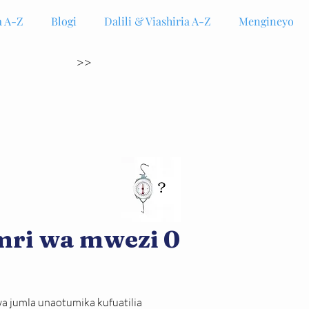
 A-Z
Blogi
Dalili & Viashiria A-Z
Mengineyo
>>
mri wa mwezi 0
 jumla unaotumika kufuatilia 