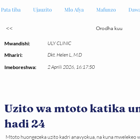
Pata tiba
Ujauzito
Mlo Afya
Mafunzo
Dawa
<<
Orodha kuu
ULY CLINIC
Mwandishi:
Dkt. Helen L, M.D
Mhariri:
2 Aprili 2026, 16:17:50
Imeboreshwa:
Uzito wa mtoto katika u
hadi 24
Mtoto huongezeka uzito kadri anavyokua, na kuna mwelekeo wa