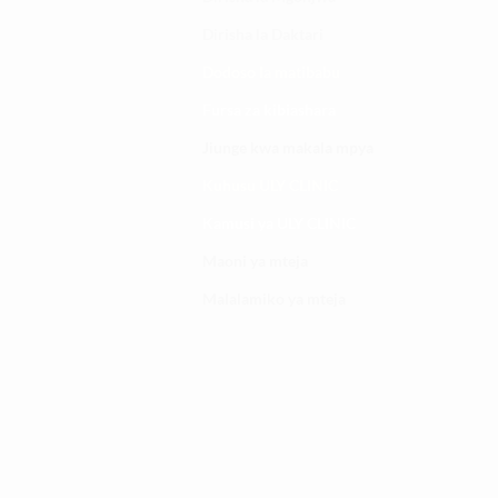
Dirisha la Daktari
Dodoso la matibabu
Fursa za kibiashara
Jiunge kwa makala mpya
Kuhusu ULY CLINIC
Kamusi ya ULY CLINIC
Maoni ya mteja
Malalamiko ya mteja