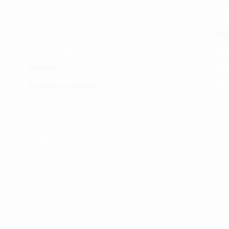
Matangazo na udhamini
ULY C
​Matibabu ya nyumbani
Vifup
Maono na dira yetu
Tiket
Pata tiba
Vifur
Programu za mafunzo
Viko
Sheria na masharti
Wasi
Tafiti ULY CLINIC Swahili AI
Uchu
Tangazo la Tafiti ULY CLINIC Swahili AI