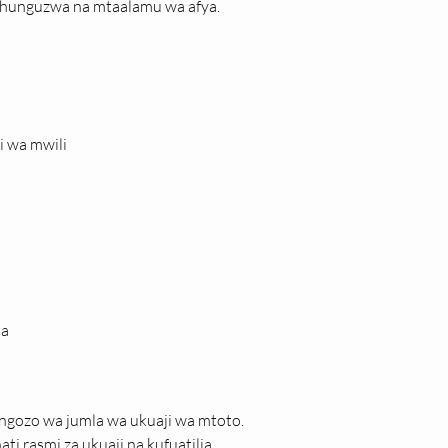
chunguzwa na mtaalamu wa afya.
i wa mwili
ja
ongozo wa jumla wa ukuaji wa mtoto. 
i rasmi za ukuaji na kufuatilia 