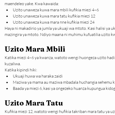
maendeleo yake. Kwa kawaida:
Uzito unaweza kuwa mara mbili kufikia miezi 4–6
Uzito unaweza kuwa mara tatu kufikia miezi 12
Uzito unaweza kuwa mara nne kufikia miezi 24
Haya ni makadirio ya jumla ya ukuaji wa mtoto. Kasi halisi ya uk
mazingira ya mtoto. Ndiyo maana ni muhimu kufuatilia uzito kw
Uzito Mara Mbili
Katika miezi 4–6 ya kwanza, watoto wengi huongeza uzito hadi 
kuzaliwa.
Katika kipindi hiki:
Ukuaji huwa wa haraka zaidi
Maziwa ya mama au maziwa mbadala huchangia sehemu ku
Baada ya miezi 6, kasi ya ongezeko huanza kupungua kido
Uzito Mara Tatu
Kufikia miezi 12, watoto wengi hufikia takriban mara tatu ya u