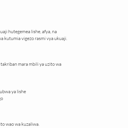
uaji hutegemea lishe, afya, na 
a kutumia vigezo rasmi vya ukuaji.
takriban mara mbili ya uzito wa 
bwa ya lishe
go
zito wao wa kuzaliwa.