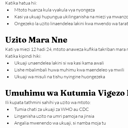
Katika hatua hii:
Mtoto huanza kula vyakula vya nyongeza
Kasi ya ukuaji hupungua ukilinganisha na miezi ya mwanz
Ongezeko la uzito linaendelea lakini kwa mwendo wa tarat
Uzito Mara Nne
Kati ya miezi 12 hadi 24, mtoto anaweza kufikia takriban mara 
Katika kipindi hiki:
Ukuaji unaendelea lakini si wa kasi kama awali
Lishe mbalimbali huwa muhimu kwa maendeleo ya mwili
Ukuaji wa misuli na tishu nyingine huongezeka
Umuhimu wa Kutumia Vigezo
Ili kupata tathmini sahihi ya uzito wa mtoto:
Tumia chati za ukuaji za WHO au CDC
Linganisha uzito na umri pamoja na jinsia
Angalia mwenendo wa ukuaji, si namba moja tu