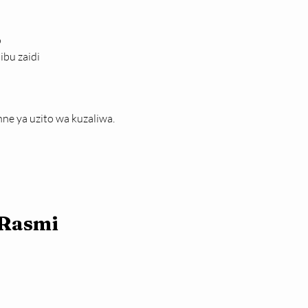
o
ibu zaidi
nne ya uzito wa kuzaliwa.
 Rasmi