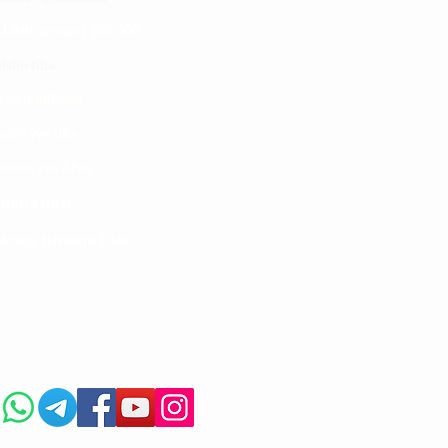
LINIC project 100,00
0
isho tiba
i ya matibabu
ushi vya tiba
kotoo vya Afya
liana nasi
kuaji Historia CME