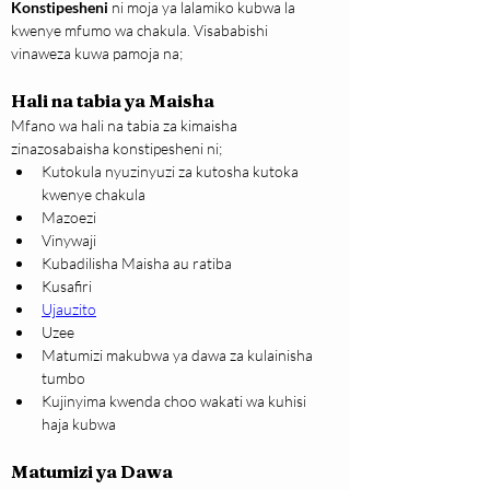
Konstipesheni
 ni moja ya lalamiko kubwa la 
kwenye mfumo wa chakula. Visababishi 
vinaweza kuwa pamoja na;
Hali na tabia ya Maisha
​Mfano wa hali na tabia za kimaisha 
zinazosabaisha konstipesheni ni;
Kutokula nyuzinyuzi za kutosha kutoka 
kwenye chakula
Mazoezi
Vinywaji
Kubadilisha Maisha au ratiba
Kusafiri
Ujauzito
Uzee
Matumizi makubwa ya dawa za kulainisha 
tumbo 
Kujinyima kwenda choo wakati wa kuhisi 
haja kubwa
Matumizi ya Dawa 