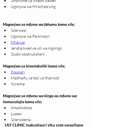
Sindrome ya iritabo baweli
Ugonjwa wa Hirschsprung
Magonjwa ya mfumo wa fahamu kama vile;
Sclerosisi
Ugonjwa wa Parkinson
Kiharusi
Jeraha kwenye uti wa mgongo
Siudo-obstruksheni
Magonjwa ya kimetaboliki kama vile;
Kisukari
Madhaifu ya tezi ya thairoidi
Yuremia
Magonjwa ya mfumo wa kinga au mfumo wa  
immunolojia kama vile;
Amailoidosis
Lupasi
Sclerodema
ULY CLINIC inakushauri siku zote uwasiliane