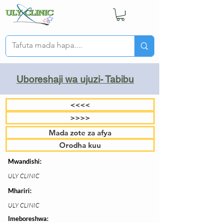
Uboreshaji wa ujuzi- Tabibu
<<<<
>>>>
Mada zote za afya
Orodha kuu
Mwandishi:
ULY CLINIC
Mhariri:
ULY CLINIC
Imeboreshwa: