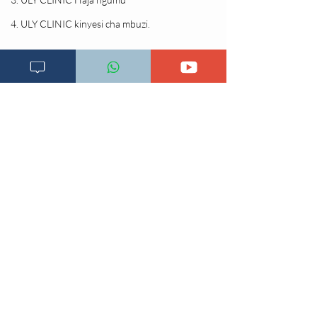
4. ULY CLINIC kinyesi cha mbuzi.
Changia kuwezesha
Clinical bot
Dirisha la Mgonjwa
Dirisha la Daktari
Dodoso la matibabu
Fursa za kibiashara
Jiunge kwa makala mpya
Kuhusu ULY CLINIC
Kamusi ya ULY CLINIC
Maoni ya mteja
Malalamiko ya mteja