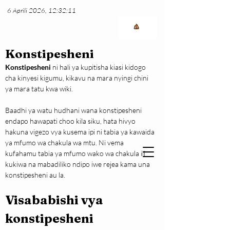
6 Aprili 2026, 12:32:11
Konstipesheni
K
onstipesheni 
ni hali ya kupitisha kiasi kidogo 
cha kinyesi kigumu, kikavu na mara nyingi chini 
ya mara tatu kwa wiki.
Baadhi ya watu hudhani wana konstipesheni 
endapo hawapati choo kila siku, hata hivyo 
hakuna vigezo vya kusema ipi ni tabia ya kawaida 
ya mfumo wa chakula wa mtu. Ni vema 
kufahamu tabia ya mfumo wako wa chakula ili 
kukiwa na mabadiliko ndipo iwe rejea kama una 
konstipesheni au la.
Visababishi vya 
konstipesheni