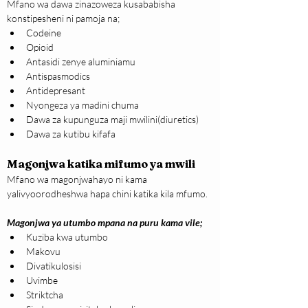
Mfano wa dawa zinazoweza kusababisha 
konstipesheni ni pamoja na;
Codeine
Opioid
Antasidi zenye aluminiamu
Antispasmodics
Antidepresant
Nyongeza ya madini chuma
Dawa za kupunguza maji mwilini(diuretics)
Dawa za kutibu kifafa
Magonjwa katika mifumo ya mwili
​Mfano wa magonjwahayo ni kama 
yalivyoorodheshwa hapa chini katika kila mfumo.
Magonjwa ya utumbo mpana na puru kama vile;
Kuziba kwa utumbo
Makovu
Divatikulosisi
Uvimbe
Striktcha