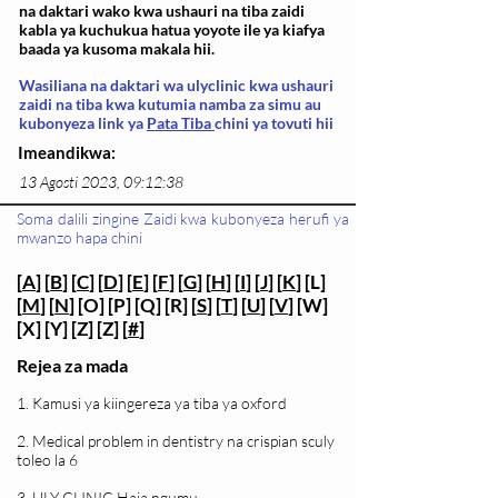
na daktari wako kwa ushauri na tiba zaidi
kabla ya kuchukua hatua yoyote ile ya kiafya
baada ya kusoma makala hii.
Wasiliana na daktari wa ulyclinic kwa ushauri
zaidi na tiba kwa kutumia namba za simu au
kubonyeza link ya
Pata Tiba
chini ya tovuti hii
Imeandikwa:
13 Agosti 2023, 09:12:38
Soma dalili zingine Zaidi kwa kubonyeza herufi ya
mwanzo hapa chini
[
A
] [
B
] [
C
] [
D
] [
E
] [
F
] [
G
] [
H
] [
I
] [
J
] [
K
] [L]
[
M
] [
N
] [O] [P] [Q] [R] [
S
] [
T
] [
U
] [
V
] [W]
[X] [Y] [Z] [Z] [
#
]
Rejea za mada
1. Kamusi ya kiingereza ya tiba ya oxford
2. Medical problem in dentistry na crispian sculy
toleo la 6
3. ULY CLINIC Haja ngumu