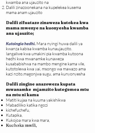
kwamba ana ujauzito na
Dalili zinazoonekana na kupelekea kusema
mama anam ujauzito
Dalili zifuatazo zinaweza kutokea kwa
mama mwenye na kuonyesha kwamba
ana ujauzito;
Kutoingia hedhi
.
Mara nyingi huwa dalili ya
kwanza kabisa kwamba kunaujauzito.
Iangaliwe kwa umakini pia kwamba kutoona
hedhi kwa mwanamke kunaweza
kusababishwa na mambo mengine kama vile,
kutotolewa kwa yai, msongo wa mawazo ama
kazi nzito,magonjwa sugu, ama kunyonyesha
Dalili zingine anazoweza kupata
mwanamke mjamzito kutegemea mtu
na mtu ni kama
Matiti kujaa na kuuma yakishikwa
Mabadiliko katika ngozi
kichefuchefu,
Kutapika,
Kukojoa mara kwa mara,
Kuchoka mwili,