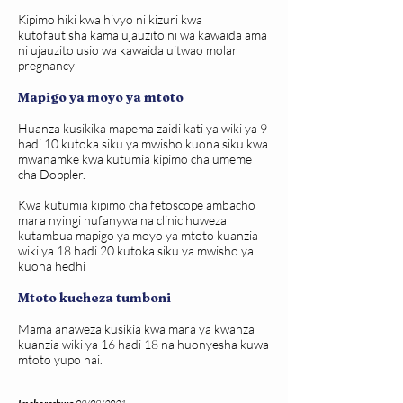
Kipimo hiki kwa hivyo ni kizuri kwa
kutofautisha kama ujauzito ni wa kawaida ama
ni ujauzito usio wa kawaida uitwao molar
pregnancy
Mapigo ya moyo ya mtoto
Huanza kusikika mapema zaidi kati ya wiki ya 9
hadi 10 kutoka siku ya mwisho kuona siku kwa
mwanamke kwa kutumia kipimo cha umeme
cha Doppler.
Kwa kutumia kipimo cha fetoscope ambacho
mara nyingi hufanywa na clinic huweza
kutambua mapigo ya moyo ya mtoto kuanzia
wiki ya 18 hadi 20 kutoka siku ya mwisho ya
kuona hedhi
Mtoto kucheza tumboni
Mama anaweza kusikia kwa mara ya kwanza
kuanzia wiki ya 16 hadi 18 na huonyesha kuwa
mtoto yupo hai.