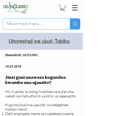
Uboreshaji wa ujuzi- Tabibu
Mwandishi: ULYCLINIC
18.07.2018
Jinsi gani unaweza kugundua
kwamba una ujauzito?
Hili ni jambo la msingi linalotakiwa kufanyika
wakati wa mahudhurio ya klinic ya wajawazito
Kugunduliwa kwa ujauzito kunategemea
mambo mawili
Dalili anazopata mama na kupelekea kusema