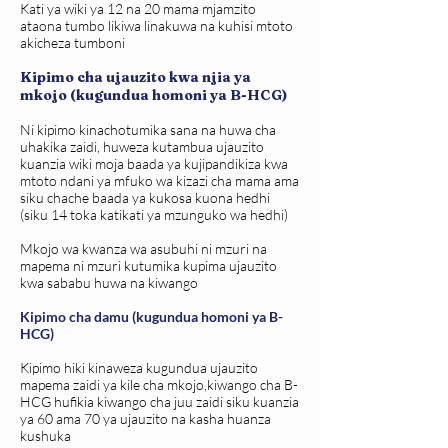
Kati ya wiki ya 12 na 20 mama mjamzito
ataona tumbo likiwa linakuwa na kuhisi mtoto
akicheza tumboni
Kipimo cha ujauzito kwa njia ya
mkojo (kugundua homoni ya B-HCG)
Ni kipimo kinachotumika sana na huwa cha
uhakika zaidi, huweza kutambua ujauzito
kuanzia wiki moja baada ya kujipandikiza kwa
mtoto ndani ya mfuko wa kizazi cha mama ama
siku chache baada ya kukosa kuona hedhi
(siku 14 toka katikati ya mzunguko wa hedhi)
Mkojo wa kwanza wa asubuhi ni mzuri na
mapema ni mzuri kutumika kupima ujauzito
kwa sababu huwa na kiwango
Kipimo cha damu (kugundua homoni ya B-
HCG)
Kipimo hiki kinaweza kugundua ujauzito
mapema zaidi ya kile cha mkojo,kiwango cha B-
HCG hufikia kiwango cha juu zaidi siku kuanzia
ya 60 ama 70 ya ujauzito na kasha huanza
kushuka