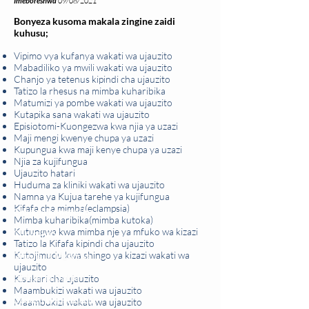
Imeboreshwa
09/08/2021
Bonyeza kusoma makala zingine zaidi
kuhusu;
Vipimo vya kufanya wakati wa ujauzito
Mabadiliko ya mwili wakati wa ujauzito
Chanjo ya tetenus kipindi cha ujauzito
Tatizo la rhesus na mimba kuharibika
Matumizi ya pombe wakati wa ujauzito
Kutapika sana wakati wa ujauzito
Episiotomi-Kuongezwa kwa njia ya uzazi
Maji mengi kwenye chupa ya uzazi
Kupungua kwa maji kenye chupa ya uzazi
Njia za kujifungua
Ujauzito hatari
Huduma za kliniki wakati wa ujauzito
Namna ya Kujua tarehe ya kujifungua
Kifafa cha mimba(eclampsia)
Changia kuwezesha
Mimba kuharibika(mimba kutoka)
Kutungwa kwa mimba nje ya mfuko wa kizazi
Clinical bot
Tatizo la Kifafa kipindi cha ujauzito
Kutojimudu kwa shingo ya kizazi wakati wa
Dirisha la Mgonjwa
ujauzito
Dirisha la Daktari
Kisukari cha ujauzito
Maambukizi wakati wa ujauzito
Dodoso la matibabu
Maambukizi wakati wa
ujauzito