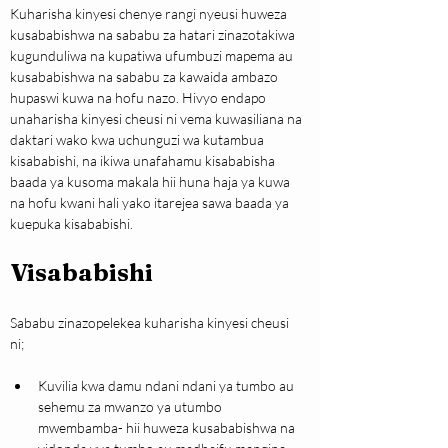
Kuharisha kinyesi chenye rangi nyeusi huweza 
kusababishwa na sababu za hatari zinazotakiwa 
kugunduliwa na kupatiwa ufumbuzi mapema au 
kusababishwa na sababu za kawaida ambazo 
hupaswi kuwa na hofu nazo. Hivyo endapo 
unaharisha kinyesi cheusi ni vema kuwasiliana na 
daktari wako kwa uchunguzi wa kutambua 
kisababishi, na ikiwa unafahamu kisababisha 
baada ya kusoma makala hii huna haja ya kuwa 
na hofu kwani hali yako itarejea sawa baada ya 
kuepuka kisababishi.
Visababishi
Sababu zinazopelekea kuharisha kinyesi cheusi 
ni;
Kuvilia kwa damu ndani ndani ya tumbo au 
sehemu za mwanzo ya utumbo 
mwembamba- hii huweza kusababishwa na 