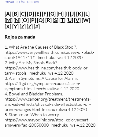
mwanzo hapa chini
[
A
] [
B
] [
C
] [
D
] [
E
] [
F
] [
G
] [
H
] [
I
] [
J
] [
K
] [L]
[
M
] [
N
] [O] [P] [Q] [R] [
S
] [
T
] [
U
] [
V
] [W]
[X] [Y] [Z] [Z] [
#
]
Rejea za mada
1. What Are the Causes of Black Stool?.
https://www.verywellhealth.com/causes-of-black-
stool-1941711#
. Imechukuliwa
4.12.2020
2. Why Are My Stools Black?.
https://www.healthline.com/health/bloody-or-
tarry-stools.
Imechukuliwa
4.12.2020
3. Alarm Symptoms: A Cause for Alarm?.
https://iffgd.org/symptoms-causes/alarm-
symptoms.html.
Imechukuliwa
4.12.2020
4. Bowel and Bladder Problems.
https://www.cancer.org/treatment/treatments-
and-side-effects/physical-side-effects/stool-or-
urine-changes.html.
Imechukuliwa
4.12.2020
5. Stool color: When to worry.
https://www.mayoclinic.org/stool-color/expert-
answers/faq-20058080.
Imechukuliwa
4.12.2020