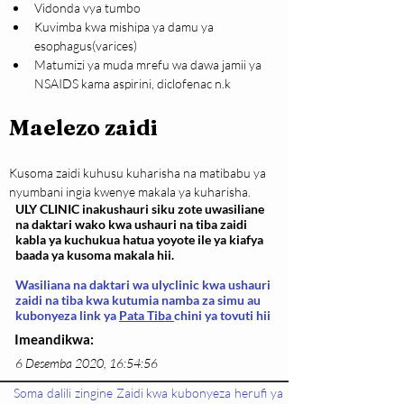
Vidonda vya tumbo
Kuvimba kwa mishipa ya damu ya 
esophagus(varices)
Matumizi ya muda mrefu wa dawa jamii ya 
NSAIDS kama aspirini, diclofenac n.k
Maelezo zaidi
Kusoma zaidi kuhusu kuharisha na matibabu ya 
nyumbani ingia kwenye makala ya kuharisha.
ULY CLINIC inakushauri siku zote uwasiliane
na daktari wako kwa ushauri na tiba zaidi
kabla ya kuchukua hatua yoyote ile ya kiafya
baada ya kusoma makala hii.
Wasiliana na daktari wa ulyclinic kwa ushauri
zaidi na tiba kwa kutumia namba za simu au
kubonyeza link ya
Pata Tiba
chini ya tovuti hii
Imeandikwa:
6 Desemba 2020, 16:54:56
Soma dalili zingine Zaidi kwa kubonyeza herufi ya