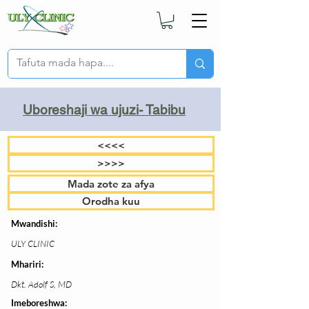
Uboreshaji wa ujuzi- Tabibu
<<<<
>>>>
Mada zote za afya
Orodha kuu
Mwandishi:
ULY CLINIC
Mhariri:
Dkt. Adolf S, MD
Imeboreshwa: