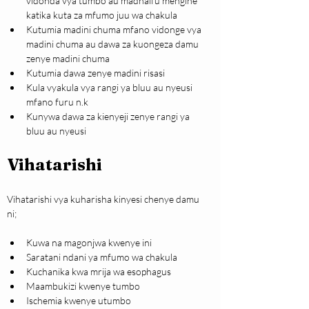
vidonda vya tumbo au madhaifu mengine 
katika kuta za mfumo juu wa chakula
Kutumia madini chuma mfano vidonge vya 
madini chuma au dawa za kuongeza damu 
zenye madini chuma
Kutumia dawa zenye madini risasi
Kula vyakula vya rangi ya bluu au nyeusi 
mfano furu n.k
Kunywa dawa za kienyeji zenye rangi ya 
bluu au nyeusi
Vihatarishi
Vihatarishi vya kuharisha kinyesi chenye damu 
ni;
Kuwa na magonjwa kwenye ini
Saratani ndani ya mfumo wa chakula
Kuchanika kwa mrija wa esophagus
Maambukizi kwenye tumbo
Ischemia kwenye utumbo