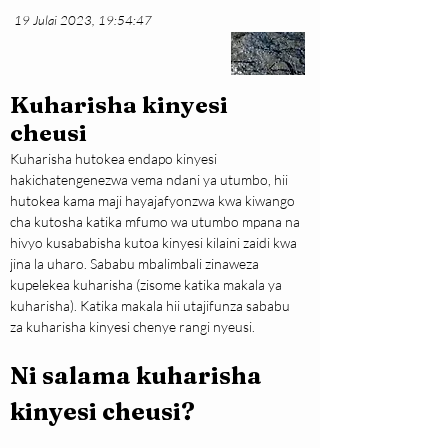
19 Julai 2023, 19:54:47
Kuharisha kinyesi
cheusi
Kuharisha hutokea endapo kinyesi 
hakichatengenezwa vema ndani ya utumbo, hii 
hutokea kama maji hayajafyonzwa kwa kiwango 
cha kutosha katika mfumo wa utumbo mpana na 
hivyo kusababisha kutoa kinyesi kilaini zaidi kwa 
jina la uharo. Sababu mbalimbali zinaweza 
kupelekea kuharisha (zisome katika makala ya 
kuharisha). Katika makala hii utajifunza sababu 
za kuharisha kinyesi chenye rangi nyeusi.
Ni salama kuharisha 
kinyesi cheusi?