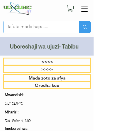
Uboreshaji wa ujuzi- Tabibu
<<<<
>>>>
Mada zote za afya
Orodha kuu
Mwandishi:
ULY CLINIC
Mhariri:
Dkt. Peter A, MD
Imeboreshwa: