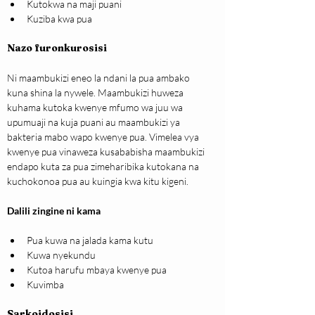
Kutokwa na maji puani
Kuziba kwa pua
Nazo furonkurosisi
Ni maambukizi eneo la ndani la pua ambako 
kuna shina la nywele. Maambukizi huweza 
kuhama kutoka kwenye mfumo wa juu wa 
upumuaji na kuja puani au maambukizi ya 
bakteria mabo wapo kwenye pua. Vimelea vya 
kwenye pua vinaweza kusababisha maambukizi 
endapo kuta za pua zimeharibika kutokana na 
kuchokonoa pua au kuingia kwa kitu kigeni.
Dalili zingine ni kama
Pua kuwa na jalada kama kutu
Kuwa nyekundu
Kutoa harufu mbaya kwenye pua
Kuvimba
Sarkoidosisi