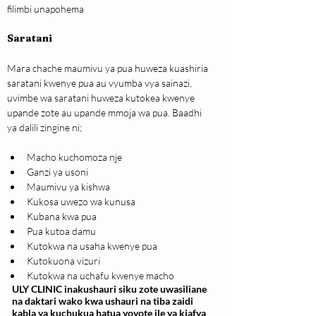
filimbi unapohema
Saratani
Mara chache maumivu ya pua huweza kuashiria 
saratani kwenye pua au vyumba vya sainazi, 
uvimbe wa saratani huweza kutokea kwenye 
upande zote au upande mmoja wa pua. Baadhi 
ya dalili zingine ni;
Macho kuchomoza nje
Ganzi ya usoni
Maumivu ya kishwa
Kukosa uwezo wa kunusa
Kubana kwa pua
Pua kutoa damu
Kutokwa na usaha kwenye pua
Kutokuona vizuri
Kutokwa na uchafu kwenye macho
ULY CLINIC inakushauri siku zote uwasiliane
na daktari wako kwa ushauri na tiba zaidi
kabla ya kuchukua hatua yoyote ile ya kiafya