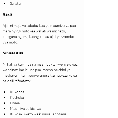
Saratani
Ajali
Ajali ni moja ya sababu kuu ya maumivu ya pua, 
mara nyingi hutokea wakati wa michezo, 
kupigana ngumi, kuanguka au ajali ya vyombo 
vya moto.
Sinusaitizi
Ni hali ya kuvimba na maambukizi kwenye uwazi 
wa sainazi karibu na pua ,macho na chini ya 
mashavu ,mtu mwenye sinusaitizi huweza kuwa 
na dalili zifuatazo;
Kukohoa
Kuchoka
Homa
Maumivu ya kichwa
Kukosa uwezo wa kunusa- anozimia