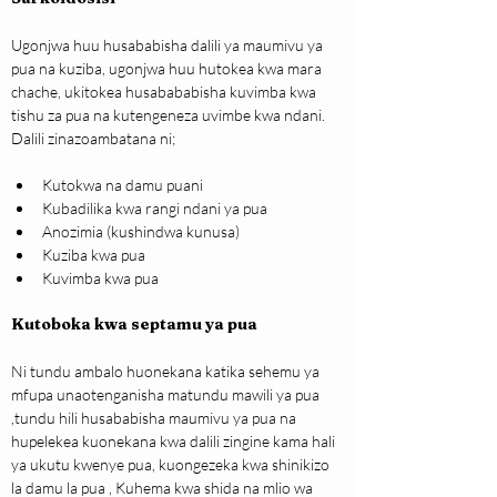
Ugonjwa huu husababisha dalili ya maumivu ya 
pua na kuziba, ugonjwa huu hutokea kwa mara 
chache, ukitokea husabababisha kuvimba kwa 
tishu za pua na kutengeneza uvimbe kwa ndani. 
Dalili zinazoambatana ni;
Kutokwa na damu puani
Kubadilika kwa rangi ndani ya pua
Anozimia (kushindwa kunusa)
Kuziba kwa pua
Kuvimba kwa pua
Kutoboka kwa septamu ya pua
Ni tundu ambalo huonekana katika sehemu ya 
mfupa unaotenganisha matundu mawili ya pua 
,tundu hili husababisha maumivu ya pua na 
hupelekea kuonekana kwa dalili zingine kama hali 
ya ukutu kwenye pua, kuongezeka kwa shinikizo 
la damu la pua , Kuhema kwa shida na mlio wa 