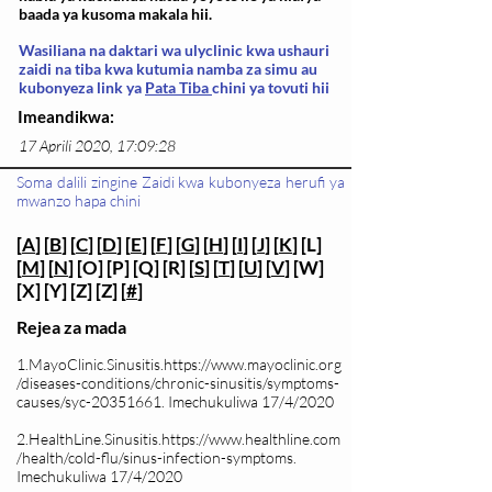
baada ya kusoma makala hii.
Wasiliana na daktari wa ulyclinic kwa ushauri
zaidi na tiba kwa kutumia namba za simu au
kubonyeza link ya
Pata Tiba
chini ya tovuti hii
Imeandikwa:
17 Aprili 2020, 17:09:28
Soma dalili zingine Zaidi kwa kubonyeza herufi ya
mwanzo hapa chini
[
A
] [
B
] [
C
] [
D
] [
E
] [
F
] [
G
] [
H
] [
I
] [
J
] [
K
] [L]
[
M
] [
N
] [O] [P] [Q] [R] [
S
] [
T
] [
U
] [
V
] [W]
[X] [Y] [Z] [Z] [
#
]
Rejea za mada
1.MayoClinic.Sinusitis.
https://www.mayoclinic.org
/diseases-conditions/chronic-sinusitis/symptoms-
causes/syc-20351661.
Imechukuliwa 17/4/2020
2.HealthLine.Sinusitis.
https://www.healthline.com
/health/cold-flu/sinus-infection-symptoms.
Imechukuliwa 17/4/2020