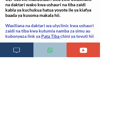
na daktari wako kwa ushauri na tiba zaidi
kabla ya kuchukua hatua yoyote ile ya kiafya
baada ya kusoma makala hii.
Wasiliana na daktari wa ulyclinic kwa ushauri
zaidi na tiba kwa kutumia namba za simu au
kubonyeza link ya
Pata Tiba
chini ya tovuti hii
Imeandikwa:
14 Septemba 2023, 17:13:09
Soma dalili zingine Zaidi kwa kubonyeza herufi ya
mwanzo hapa chini
[
A
] [
B
] [
C
] [
D
] [
E
] [
F
] [
G
] [
H
] [
I
] [
J
] [
K
] [L]
[
M
] [
N
] [O] [P] [Q] [R] [
S
] [
T
] [
U
] [
V
] [W]
[X] [Y] [Z] [Z] [
#
]
Rejea za mada
Thiwan S. (n.d.). Abdominal bloating: A mysterious
symptom.
med.unc.edu/ibs/files/educational-gi-
handouts/Abdominal%20Bloating.pdf.
Imechukuliwa
29.06.2020