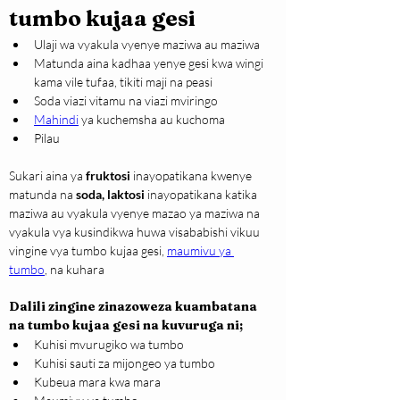
tumbo kujaa gesi
Ulaji wa vyakula vyenye maziwa au maziwa
Matunda aina kadhaa yenye gesi kwa wingi 
kama vile tufaa, tikiti maji na peasi
Soda viazi vitamu na viazi mviringo
Mahindi
ya kuchemsha au kuchoma
Pilau
Sukari aina ya 
fruktosi
 inayopatikana kwenye 
matunda na 
soda,
laktosi
 inayopatikana katika 
maziwa au vyakula vyenye mazao ya maziwa na 
vyakula vya kusindikwa huwa visababishi vikuu 
vingine vya tumbo kujaa gesi, 
maumivu ya 
tumbo
, na kuhara
Dalili zingine zinazoweza kuambatana 
na tumbo kujaa gesi na kuvuruga ni;
Kuhisi mvurugiko wa tumbo
Kuhisi sauti za mijongeo ya tumbo
Kubeua mara kwa mara