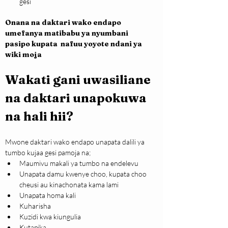
gesi
Onana na daktari wako endapo 
umefanya matibabu ya nyumbani 
pasipo kupata  nafuu yoyote ndani ya 
wiki moja
Wakati gani uwasiliane 
na daktari unapokuwa 
na hali hii?
Mwone daktari wako endapo unapata dalili ya 
tumbo kujaa gesi pamoja na;
Maumivu makali ya tumbo na endelevu
Unapata damu kwenye choo, kupata choo 
cheusi au kinachonata kama lami
Unapata homa kali
Kuharisha
Kuzidi kwa kiungulia
Kutapika