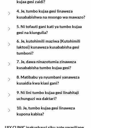
kujaa gesi zaidi?
4. Je, tumbo kujaa gesi linaweza 
kusababishwa na msongo wa mawazo?
5. Ni tofauti gani kati ya tumbo kujaa 
gesi na kiungulia?
6. Je, kutohimili maziwa (Kutohimili 
laktosi) kunaweza kusababisha gesi 
tumboni?
7. Je, dawa ninazotumia zinaweza 
kusababisha tumbo kujaa gesi?
8. Matibabu ya nyumbani yanaweza 
kusaidia kwa kiasi gani?
9. Ni lini tumbo kujaa gesi linahitaji 
uchunguzi wa daktari?
10. Je, tumbo kujaa gesi linaweza 
kupona kabisa?
ULY CLINIC inakushauri siku zote uwasiliane