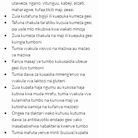
utaweza, ngano, vitunguu, kabeji, alizeti, 
maharagwe, tufaa,tikiti maji, peasi,
Zuia kutafuna bigijii ili kuepuka kumeza gesi
Tafuna chakula taratibu kuzuia kumeza gesi, 
pia usile mlo mkubwa kwa wakati mmoja
Zuia kumeza chakula na maji ili kuepuka gesi 
kuingia tumboni
Tumia vyakula visivyo na maziwa au mazao 
ya maziwa
Fanya masaji ya tumbo kukusaidia ubeue 
gesi iliyo tumboni
Tumia dawa za kusaidia mmeng'enyo wa 
vyakula vya laktozi na gluteni
Zuia kupata haja ngumu au kukosa haja 
kubwa kwa muda mrefu, tumia vyakula vya 
kulainisha tumbo na kunywa maji ya 
kutosha oamoja na kufanya mazoezi
Ongea na daktari wako kuhusu kutumia 
dawa za antibayotiki endapo gesi yako 
inasababishwa nabakteria kwenye tumbo
Tumia mafuta yenye minti (kuzuia) kupata 