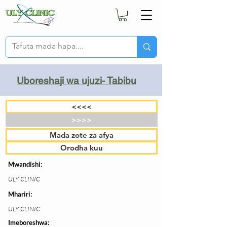
Uboreshaji wa ujuzi- Tabibu
<<<<
>>>>
Mada zote za afya
Orodha kuu
Mwandishi:
ULY CLINIC
Mhariri:
ULY CLINIC
Imeboreshwa: