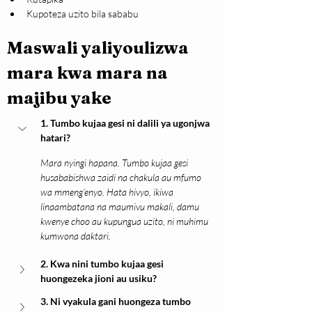
Kupoteza uzito bila sababu
Maswali yaliyoulizwa 
mara kwa mara na 
majibu yake
1. Tumbo kujaa gesi ni dalili ya ugonjwa 
hatari?
Mara nyingi hapana. Tumbo kujaa gesi 
husababishwa zaidi na chakula au mfumo 
wa mmeng’enyo. Hata hivyo, ikiwa 
linaambatana na maumivu makali, damu 
kwenye choo au kupungua uzito, ni muhimu 
kumwona daktari.
2. Kwa nini tumbo kujaa gesi 
huongezeka jioni au usiku?
3. Ni vyakula gani huongeza tumbo 