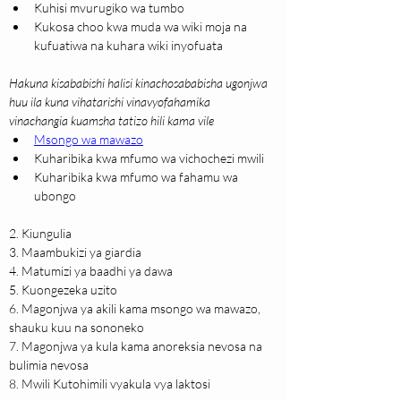
Kuhisi mvurugiko wa tumbo
Kukosa choo kwa muda wa wiki moja na 
kufuatiwa na kuhara wiki inyofuata
Hakuna kisababishi halisi kinachosababisha ugonjwa 
huu ila kuna vihatarishi vinavyofahamika 
vinachangia kuamsha tatizo hili kama vile
Msongo wa mawazo
Kuharibika kwa mfumo wa vichochezi mwili
Kuharibika kwa mfumo wa fahamu wa 
ubongo
2. 
Kiungulia
3. Maambukizi ya giardia
4. Matumizi ya baadhi ya dawa
5. Kuongezeka uzito
6. Magonjwa ya akili kama msongo wa mawazo, 
shauku kuu na sononeko
7. Magonjwa ya kula kama anoreksia nevosa na 
bulimia nevosa
8. Mwili Kutohimili vyakula vya laktosi