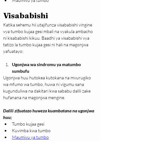
Maumivu ya tumbo
Visababishi
Katika sehemu hii utajifunza visababishi vingine 
vya tumbo kujaa gesi mbali na vyakula ambacho 
ni kisababishi kikuu. Baadhi ya visababishi vya 
tatizo la tumbo kujaa gesi ni hali na magonjwa 
yafuatayo;
Ugonjwa wa sindromu ya matumbo 
sumbufu
Ugonjwa huu hutokea kutokana na mvurugiko 
wa mfumo wa tumbo, huwa ni vigumu sana 
kugunduliwa na dakitari kwa sababu dalili zake 
hufanana na magonjwa mengine.
Dalili zifuatazo huweza kuambatana na ugonjwa 
huu;
Tumbo kujaa gesi
Kuvimba kwa tumbo
Maumivu ya tumbo