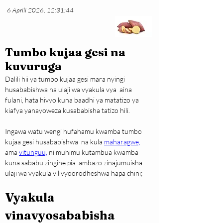
6 Aprili 2026, 12:31:44
Tumbo kujaa gesi na
kuvuruga
Dalili hii ya tumbo kujaa gesi mara nyingi 
husababishwa na ulaji wa vyakula vya  aina 
fulani, hata hivyo kuna baadhi ya matatizo ya 
kiafya yanayoweza kusababisha tatizo hili.
Ingawa watu wengi hufahamu kwamba tumbo 
kujaa gesi husababishwa  na kula 
maharagwe,
ama 
vitunguu,
ni muhimu kutambua kwamba 
kuna sababu zingine pia  ambazo zinajumuisha 
ulaji wa vyakula vilivyoorodheshwa hapa chini;
Vyakula 
vinavyosababisha 