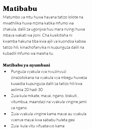
Matibabu 
Matumbo ya mtu huwa hayana tatizo lolote na  
mwathilika huwa mzima katika mfumo wa 
chakula, dalili za ugonjwa huu mara nyingi huwa 
mbaya wakati wa jioni. Cha kusikitisha ni 
kwamba hakuna tiba kwa ajili ya kuondoa kabisa 
tatizo hili, kinachofanyika ni kupunguza dalili na 
kubadili mfumo wa maisha tu.
Matibabu ya nyumbani
Punguza vyakula vya nyuzinyuzi 
zinazotokana na vyakula vya mbegu huweza 
kusaidia kupunguza dalili za tatizo hili kwa 
asilimia 20 hadi 30
Zuia kula mikate, mayai, ngano, biskuti , 
vitumbua, maandazi na vyakula vingine jamii 
ya ngano.
Zuia vyakula vingine kama mayai au vyakula 
vyenye mayai kwa sababu huleta gesi
Zuia  kula vitu vifuatavyo kama 