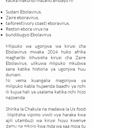
katika makundi matano ambayo ni:
Sudani Ebolavirus,
Zaire eboravirus,
taiforest(ivory coast) eboravirus,
Reston ebora virus na
bundibugyo Ebolavirus.
Mlipuko wa ugonjwa wa kirusi cha
Ebolavirus mwaka 2014 huko afrika
magharibi ilihusisha kirusi cha Zaire
Ebolavirus, ulikuwa mlipuko mkubwa
sana katika historia ya ugonjwa huu
duniani.
Ni vema kuangalia magonjwa ya
milipuko kabla hujaenda baadhi ya nchi
ili kujua hali ya usalama katika nchi hizo
nazoenda
Shirika la Chakula na madawa la Us food
lilipitisha vipimo viwili vya haraka kwa
ajili utambuzi wa kirusi huyu kwenye
damu na mkojo kwa mda wa saa moja tu
Changia kuwezesha