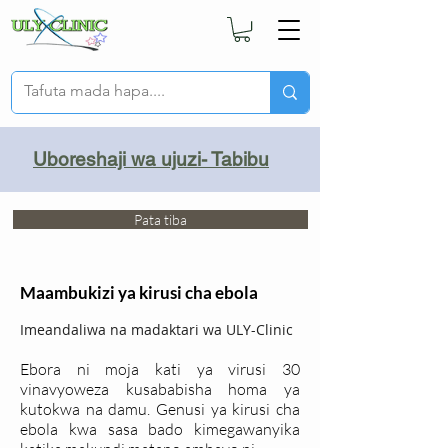
Uboreshaji wa ujuzi- Tabibu
Pata tiba
Maambukizi ya kirusi cha ebola
Imeandaliwa na madaktari wa ULY-Clinic
Ebora ni moja kati ya virusi 30
vinavyoweza kusababisha homa ya
kutokwa na damu. Genusi ya kirusi cha
ebola kwa sasa bado kimegawanyika