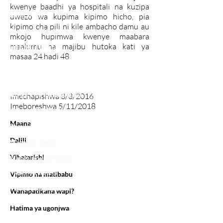
kwenye baadhi ya hospitali na kuzipa
Clinical bot
uwezo wa kupima kipimo hicho, pia
kipimo cha pili ni kile ambacho damu au
Dirisha la Mgonjwa
mkojo hupimwa kwenye maabara
maalumu na majibu hutoka kati ya
Dirisha la Daktari
masaa 24 hadi 48
Dodoso la matibabu
Fursa za kibiashara
Jiunge kwa makala mpya
Imechapishwa 3/3/2016
Imeboreshwa 5/11/2018
Kuhusu ULY CLINIC
Maana
Kamusi ya ULY CLINIC
Dalili
Maoni ya mteja
Vihatarishi
Malalamiko ya mteja
Maoni ya wateja
Vipimo na matibabu
Mahali tunapatikana
Wanapatikana wapi?
Makundi mengine ya
telegram
Hatima ya ugonjwa
Matangazo na udhamini