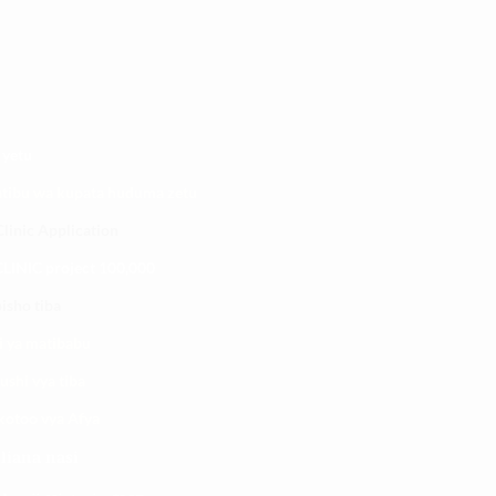
 yetu
atibu wa kupata huduma zetu
linic Application
LINIC project 100,00
0
isho tiba
i ya matibabu
ushi vya tiba
kotoo vya Afya
liana nasi