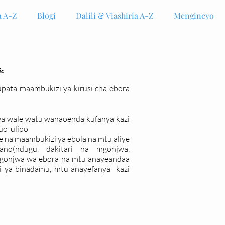
 A-Z
Blogi
Dalili & Viashiria A-Z
Mengineyo
ic
kupata maambukizi ya kirusi cha ebora
kwa wale watu wanaoenda kufanya kazi
uo ulipo
ye na maambukizi ya ebola na mtu aliye
no(ndugu, dakitari na mgonjwa,
mgonjwa wa ebora na mtu anayeandaa
i ya binadamu, mtu anayefanya kazi