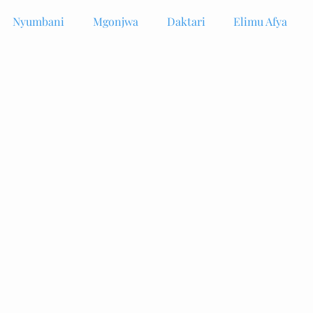
Nyumbani
Mgonjwa
Daktari
Elimu Afya