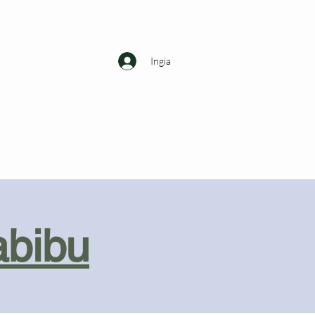
Ingia
abibu