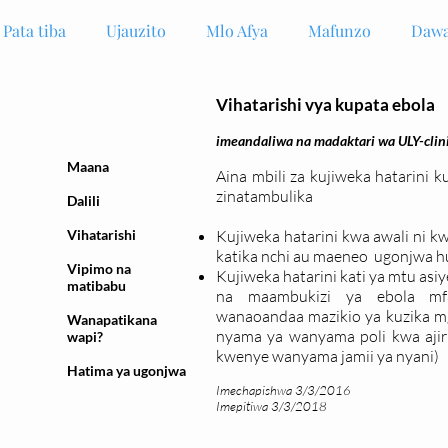
Pata tiba
Ujauzito
Mlo Afya
Mafunzo
Dawa
Vihatarishi vya kupata ebola
imeandaliwa na madaktari wa ULY-clin
Maana
Aina mbili za kujiweka hatarini 
zinatambulika
Dalili
Vihatarishi
Kujiweka hatarini kwa awali ni 
katika nchi au maeneo ugonjwa h
Vipimo na
Kujiweka hatarini kati ya mtu asi
matibabu
na maambukizi ya ebola mfa
wanaoandaa mazikio ya kuzika 
Wanapatikana
nyama ya wanyama poli kwa ajir
wapi?
kwenye wanyama jamii ya nyani)
Hatima ya ugonjwa
Imechapishwa 3/3/2016
Imepitiwa 3/3/2018