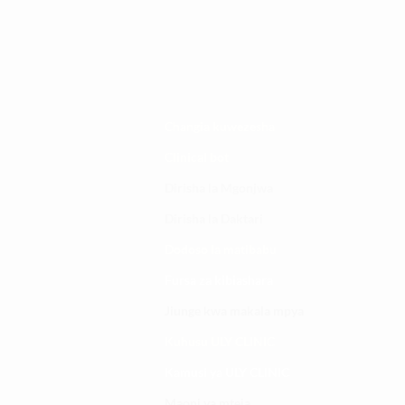
Changia kuwezesha
Clinical bot
Dirisha la Mgonjwa
Dirisha la Daktari
Dodoso la matibabu
Fursa za kibiashara
Jiunge kwa makala mpya
Kuhusu ULY CLINIC
Kamusi ya ULY CLINIC
Maoni ya mteja