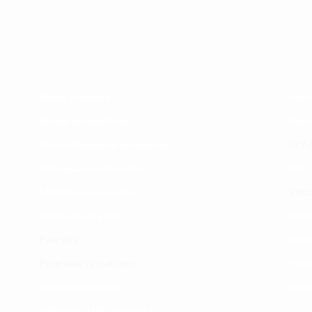
Maoni ya wateja
Timu
Mahali tunapatikana
Utar
Makundi mengine ya
telegram
ULY-C
Matangazo na udhamini
ULY C
​Matibabu ya nyumbani
Vifup
Maono na dira yetu
Tiket
Pata tiba
Vifur
Programu za mafunzo
Viko
Sheria na masharti
Wasi
Tafiti ULY CLINIC Swahili AI