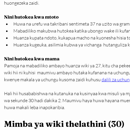
huongezeka zaidi.
Nini hutokea kwa mtoto
Huwa na urefu wa takribani sentimeta 37 na uzito wa gra
Mabadiliko makubwa hutokea katika ubongo wake ili kuf
Huanza kupata ndoto, kukapua macho na kuonesha hisia tof
Huanza kugeuka, asilimia kubwa ya vichanga  hutanguliza 
Nini hutokea kwa mama
Pamoja na mabadiliko ambayo huanza wiki ya 27, kitu cha pek
wiki hii ni kuhisi  maumivu ambayo hutaka kufanana na uchungu
kwenye makala ya uchungu kusoma zaidi kuhusu 
dalili za uchu
Hali hii husababishwa na kutanuka na kusinyaa kwa misuli ya 
wa sekunde 30 hadi dakika 2. Maumivu haya huwa hayana muen
huwa makali leba inapokaribia.
Mimba ya wiki thelathini (30)