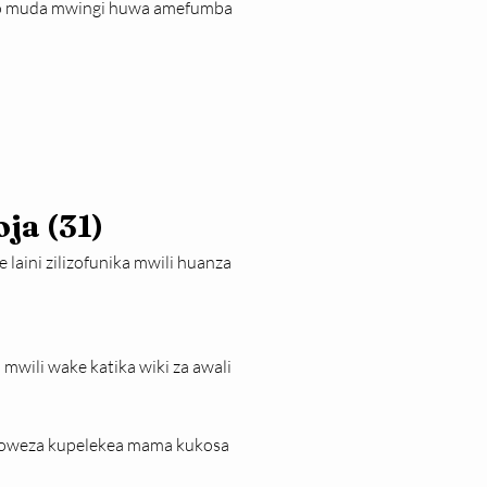
po muda mwingi huwa amefumba 
ja (31)
ini zilizofunika mwili huanza 
wili wake katika wiki za awali 
yoweza kupelekea mama kukosa 