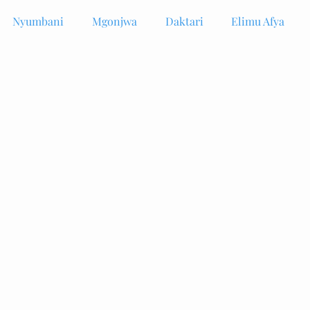
Nyumbani
Mgonjwa
Daktari
Elimu Afya