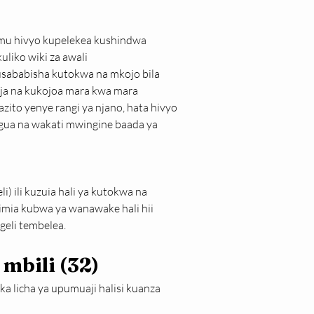
amu hivyo kupelekea kushindwa 
liko wiki za awali
sababisha kutokwa na mkojo bila 
oja na kukojoa mara kwa mara
ito yenye rangi ya njano, hata hivyo 
ngua na wakati mwingine baada ya 
) ili kuzuia hali ya kutokwa na 
limia kubwa ya wanawake hali hii 
geli tembelea.
 mbili (32)
 licha ya upumuaji halisi kuanza 