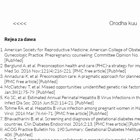
<<<<
Orodha kuu
Rejea za dawa
American Society for Reproductive Medicine; American College of Obste
Gynecologic Practice. Prepregnancy counseling: Committee Opinion No. 76
[PubMed]
Berglund A, et al. Preconception health and care (PHC)-a strategy for im
Med Sci. 2016 Nov;121(4):216-221. [PMC free article] [PubMed]
Annadurai K, et al. Preconception care: A pragmatic approach for planne
[PMC free article] [PubMed]
McClatchey T, et al. Missed opportunities: unidentified genetic risk facto
Jan;38(1):75-79. [PubMed]
Ko SC, et al. Estimated Annual Perinatal Hepatitis B Virus Infections in t
Infect Dis Soc. 2016 Jun;5(2):114-21. [PubMed]
Tohme RA, et al. Hepatitis B virus infection among pregnant women in Hait
Virol. 2016 Mar;76:66-71. [PMC free article] [PubMed]
Bhavadharini B, et al. Screening and diagnosis of gestational diabetes me
countries. Clin Diabetes Endocrinol. 2016;2:13. [PMC free article] [Pub
ACOG Practice Bulletin No. 190 Summary: Gestational Diabetes Mellitus
408. [PubMed]
Rule T, et al. Introducing a new collaborative prenatal clinic model. Int