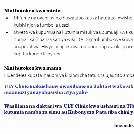
Nini hutokea kwa mtoto
Mifumo na ogani nyingi huwa zipo katika hatua za mwisho 
kuishi nje ya tumbo la uzazi
Uwezo wa kupumua na kutumia misuli ya upumuaji kwa kuya
huimarika (huanza kati ya wiki 10-12),na ikumbukwe kuwa 
anapozaliwa. Hivyo anapokuwa tumboni  hupata oksijeni 
kupitia kondo la nyuma.
Nini hutokea kwa mama
Huendelea kupata maudhi ya kipindi cha tatu cha ujauzito amb
ULY Clinic inakushauri uwasiliane na daktari wako sik
maamuzi yanayohusisha afya yako
Wasiliana na daktari wa ULY Clinic kwa ushauri na T
kutumia namba za simu au Kubonyeza Pata tiba chini ya 
Imeandi