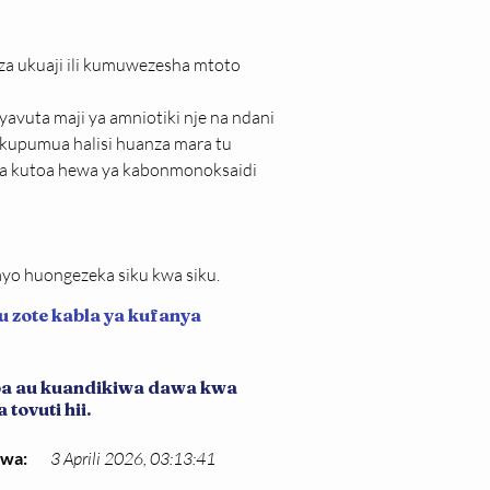
za ukuaji ili kumuwezesha mtoto 
vuta maji ya amniotiki nje na ndani 
kupumua halisi huanza mara tu 
na kutoa hewa ya kabonmonoksaidi 
ayo huongezeka siku kwa siku.
u zote kabla ya kufanya
iba au kuandikiwa dawa kwa
tovuti hii.
kwa:
3 Aprili 2026, 03:13:41