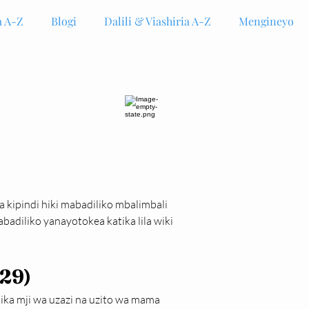
 A-Z
Blogi
Dalili & Viashiria A-Z
Mengineyo
 kipindi hiki mabadiliko mbalimbali 
badiliko yanayotokea katika lila wiki 
(29)
ka mji wa uzazi na uzito wa mama 