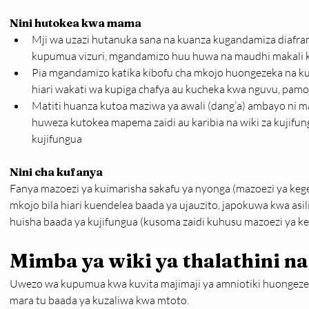
Nini hutokea kwa mama
Mji wa uzazi hutanuka sana na kuanza kugandamiza diafr
kupumua vizuri, mgandamizo huu huwa na maudhi makali ku
Pia mgandamizo katika kibofu cha mkojo huongezeka na ku
hiari wakati wa kupiga chafya au kucheka kwa nguvu, pam
Matiti huanza kutoa maziwa ya awali (dang’a) ambayo ni maz
huweza kutokea mapema zaidi au karibia na wiki za kujifu
kujifungua
Nini cha kufanya
Fanya mazoezi ya kuimarisha sakafu ya nyonga (mazoezi ya kegeli
mkojo bila hiari kuendelea baada ya ujauzito, japokuwa kwa asi
huisha baada ya kujifungua (kusoma zaidi kuhusu mazoezi ya ke
Mimba ya wiki ya thalathini na
Uwezo wa kupumua kwa kuvita majimaji ya amniotiki huongezeka
mara tu baada ya kuzaliwa kwa mtoto.