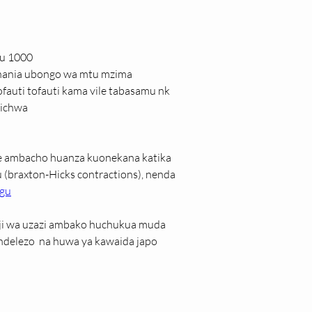
mu 1000
anania ubongo wa mtu mzima
auti tofauti kama vile tabasamu nk
kichwa
ee ambacho huanza kuonekana katika 
 (braxton-Hicks contractions), nenda 
ngu
mji wa uzazi ambako huchukua muda 
delezo  na huwa ya kawaida japo 