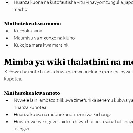
Huanza kuona na kutofautisha vitu vinavyomzunguka, ja
macho
Nini hutokea kwa mama
Kuchoka sana
Maumivu ya mgongo na kiuno
Kukojoa mara kwa mara nk
Mimba ya wiki thalathini na mo
Kichwa cha moto huanza kuwa na mweonekano mzuri na nywele la
kupotea.
Nini hutokea kwa mtoto
Nywele laini ambazo zilikuwa zimefunika sehemu kubwa ya m
huanza kupotea
Huanza kuwa na muonekano  mzuri wa kichanga
Huwa mwenye nguvu zaidi na hivyo hucheza sana hali ina
usingizi