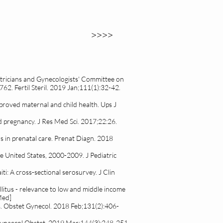
>>>>
tricians and Gynecologists' Committee on
2. Fertil Steril. 2019 Jan;111(1):32-42.
proved maternal and child health. Ups J
d pregnancy. J Res Med Sci. 2017;22:26.
rs in prenatal care. Prenat Diagn. 2018
he United States, 2000-2009. J Pediatric
i: A cross-sectional serosurvey. J Clin
llitus - relevance to low and middle income
Med]
. Obstet Gynecol. 2018 Feb;131(2):406-
 J Gynaecol Obstet. 2019 Mar;144(3):248-251.