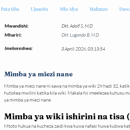
Pata tiba
Ujauzito
Mlo Afya
Mafunzo
Dawa
Mwandishi:
Dkt. Adolf S, M.D
Mhariri:
Dkt. Lugonda B, M.D
Imeboreshwa:
3 Aprili 2026, 03:13:54
Mimba ya miezi nane
Mimba ya miezi nane ni sawa na mimba ya wiki 29 hadi 32, katika
hutokea mwilini katika kila wiki. Makala hii imeelezea kuhusu ma
ya mimba ya miezi nane.
Mimba ya wiki ishirini na tisa 
Mtoto hukua na kucheza zaidi kwa kuwa nafasi huwa kubwa kati