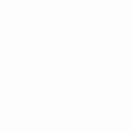
Changia kuwezesha
Clinical bot
Dirisha la Mgonjwa
Dirisha la Daktari
Dodoso la matibabu
Fursa za kibiashara
Jiunge kwa makala mpya
Kuhusu ULY CLINIC