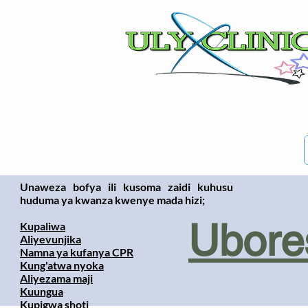
Unaweza bofya ili kusoma zaidi kuhusu
huduma ya kwanza kwenye mada hizi;
Ubores
Kupaliwa
Aliyevunjika
Namna ya kufanya CPR
Kung'atwa nyoka
Aliyezama maji
Kuungua
Kupigwa shoti