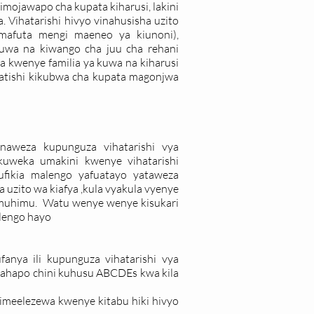
imojawapo cha kupata kiharusi, lakini
 Vihatarishi hivyo vinahusisha uzito
afuta mengi maeneo ya kiunoni),
 kuwa na kiwango cha juu cha rehani
 kwenye familia ya kuwa na kiharusi
tishi kikubwa cha kupata magonjwa
aweza kupunguza vihatarishi vya
uweka umakini kwenye vihatarishi
ufikia malengo yafuatayo yataweza
 uzito wa kiafya ,kula vyakula vyenye
 muhimu. Watu wenye wenye kisukari
alengo hayo
fanya ili kupunguza vihatarishi vya
ahapo chini kuhusu ABCDEs kwa kila
 imeelezewa kwenye kitabu hiki hivyo