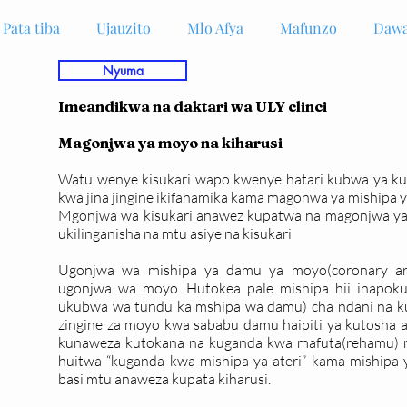
Pata tiba
Ujauzito
Mlo Afya
Mafunzo
Dawa
Nyuma
Imeandikwa na daktari wa ULY clinci
Magonjwa ya moyo na kiharusi
Watu wenye kisukari wapo kwenye hatari kubwa ya ku
kwa jina jingine ikifahamika kama magonwa ya mishipa 
Mgonjwa wa kisukari anawez kupatwa na magonjwa ya
ukilinganisha na mtu asiye na kisukari
Ugonjwa wa mishipa ya damu ya moyo(coronary ar
ugonjwa wa moyo. Hutokea pale mishipa hii inapok
ukubwa wa tundu ka mshipa wa damu) cha ndani na k
zingine za moyo kwa sababu damu haipiti ya kutosha a
kunaweza kutokana na kuganda kwa mafuta(rehamu) nd
huitwa “kuganda kwa mishipa ya ateri” kama mishipa 
basi mtu anaweza kupata kiharusi.