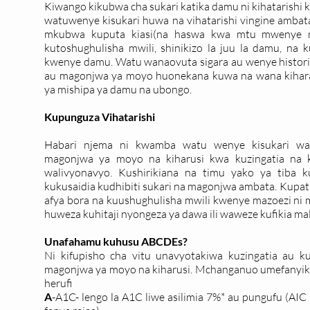
Kiwango kikubwa cha sukari katika damu ni kihatarishi k
watuwenye kisukari huwa na vihatarishi vingine ambata.
mkubwa kuputa kiasi(na haswa kwa mtu mwenye m
kutoshughulisha mwili, shinikizo la juu la damu, na
kwenye damu. Watu wanaovuta sigara au wenye historia
au magonjwa ya moyo huonekana kuwa na wana kihara
ya mishipa ya damu na ubongo.
Kupunguza Vihatarishi
Habari njema ni kwamba watu wenye kisukari wan
magonjwa ya moyo na kiharusi kwa kuzingatia na k
walivyonavyo. Kushirikiana na timu yako ya tiba k
kukusaidia kudhibiti sukari na magonjwa ambata. Kupata
afya bora na kuushughulisha mwili kwenye mazoezi ni
huweza kuhitaji nyongeza ya dawa ili waweze kufikia m
Unafahamu kuhusu ABCDEs?
Ni kifupisho cha vitu unavyotakiwa kuzingatia au ku
magonjwa ya moyo na kiharusi. Mchanganuo umefanyik
herufi
A
-A1C- lengo la A1C liwe asilimia 7%* au pungufu (AIC