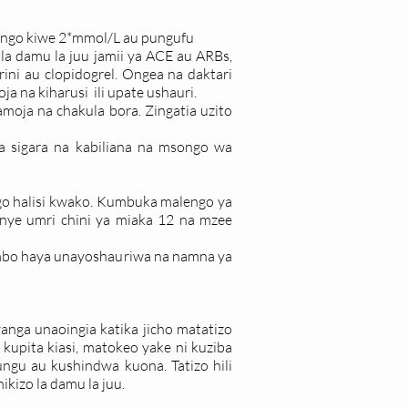
ngo kiwe 2*mmol/L au pungufu
la damu la juu jamii ya ACE au ARBs,
i au clopidogrel. Ongea na daktari
 na kiharusi ili upate ushauri.
moja na chakula bora. Zingatia uzito
a sigara na kabiliana na msongo wa
go halisi kwako. Kumbuka malengo ya
ye umri chini ya miaka 12 na mzee
bo haya unayoshauriwa na namna ya
anga unaoingia katika jicho matatizo
kupita kiasi, matokeo yake ni kuziba
ungu au kushindwa kuona. Tatizo hili
izo la damu la juu.