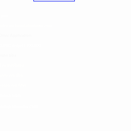
 yetu
atibu wa kupata huduma zetu
linic Application
LINIC project 100,00
0
isho tiba
i ya matibabu
ushi vya tiba
kotoo vya Afya
liana nasi
kuaji Historia CME