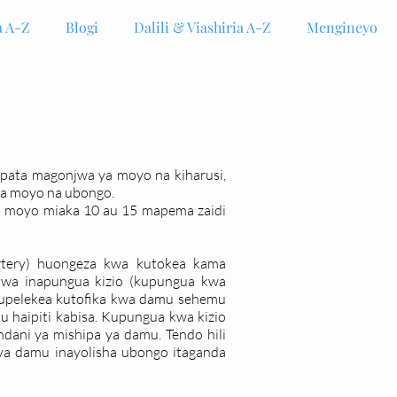
 A-Z
Blogi
Dalili & Viashiria A-Z
Mengineyo
pata magonjwa ya moyo na kiharusi,
ya moyo na ubongo.
 moyo miaka 10 au 15 mapema zaidi
tery) huongeza kwa kutokea kama
uwa inapungua kizio (kupungua kwa
upelekea kutofika kwa damu sehemu
u haipiti kabisa. Kupungua kwa kizio
ani ya mishipa ya damu. Tendo hili
ya damu inayolisha ubongo itaganda