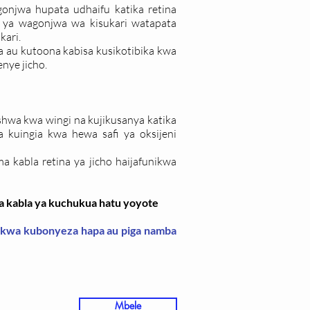
onjwa hupata udhaifu katika retina
0 ya wagonjwa wa kisukari watapata
kari.
 au kutoona kabisa kusikotibika kwa
nye jicho.
shwa kwa wingi na kujikusanya katika
 kuingia kwa hewa safi ya oksijeni
kabla retina ya jicho haijafunikwa
ba kabla ya kuchukua hatu yoyote
ic kwa kubonyeza hapa au piga namba
Mbele