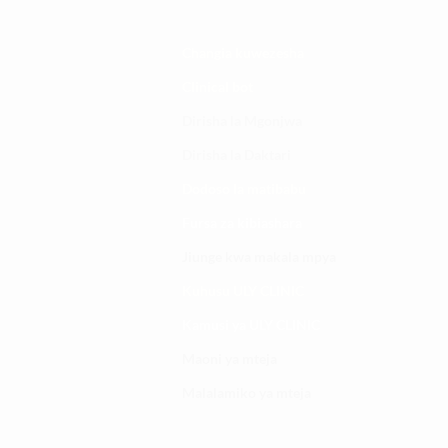
Changia kuwezesha
Clinical bot
Dirisha la Mgonjwa
Dirisha la Daktari
Dodoso la matibabu
Fursa za kibiashara
Jiunge kwa makala mpya
Kuhusu ULY CLINIC
Kamusi ya ULY CLINIC
Maoni ya mteja
Malalamiko ya mteja