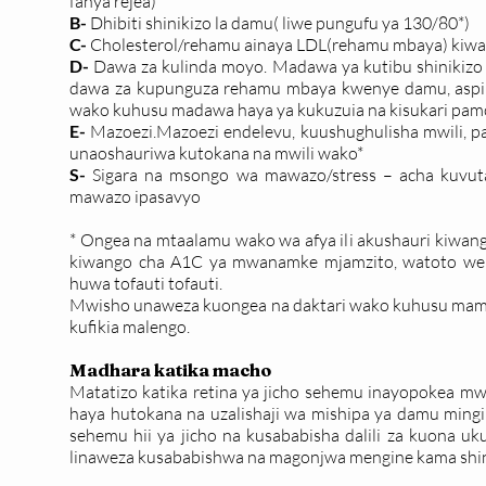
fanya rejea)
B-
Dhibiti shinikizo la damu( liwe pungufu ya 130/80*)
C-
Cholesterol/rehamu ainaya LDL(rehamu mbaya) kiwa
D-
Dawa za kulinda moyo. Madawa ya kutibu shinikizo 
dawa za kupunguza rehamu mbaya kwenye damu, aspirin
wako kuhusu madawa haya ya kukuzuia na kisukari pamoja
E-
Mazoezi.Mazoezi endelevu, kuushughulisha mwili, pa
unaoshauriwa kutokana na mwili wako*
S-
Sigara na msongo wa mawazo/stress – acha kuvut
mawazo ipasavyo
* Ongea na mtaalamu wako wa afya ili akushauri kiwan
kiwango cha A1C ya mwanamke mjamzito, watoto wen
huwa tofauti tofauti.
Mwisho unaweza kuongea na daktari wako kuhusu mam
kufikia malengo.
Madhara katika macho
Matatizo katika retina ya jicho sehemu inayopokea mw
haya hutokana na uzalishaji wa mishipa ya damu mingi 
sehemu hii ya jicho na kusababisha dalili za kuona uk
linaweza kusababishwa na magonjwa mengine kama shinik