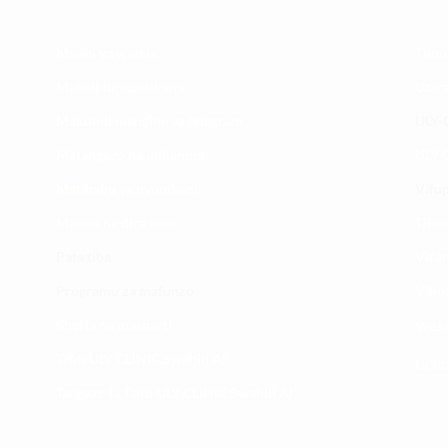
Maoni ya wateja
Timu
Mahali tunapatikana
Utar
Makundi mengine ya
telegram
ULY-C
Matangazo na udhamini
ULY C
​Matibabu ya nyumbani
Vifup
Maono na dira yetu
Tiket
Pata tiba
Vifur
Programu za mafunzo
Viko
Sheria na masharti
Wasi
Tafiti ULY CLINIC Swahili AI
Uchu
Tangazo la Tafiti ULY CLINIC Swahili AI