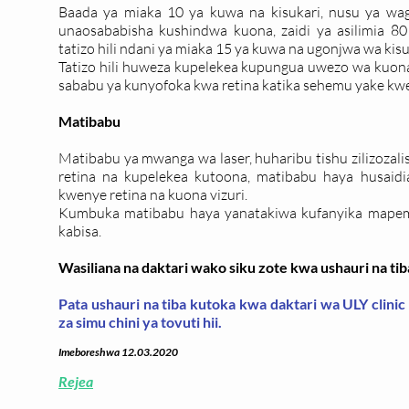
Baada ya miaka 10 ya kuwa na kisukari, nusu ya wag
unaosababisha kushindwa kuona, zaidi ya asilimia 8
tatizo hili ndani ya miaka 15 ya kuwa na ugonjwa wa kisu
Tatizo hili huweza kupelekea kupungua uwezo wa kuona
sababu ya kunyofoka kwa retina katika sehemu yake kwe
Matibabu
Matibabu ya mwanga wa laser, huharibu tishu zilizozali
retina na kupelekea kutoona, matibabu haya husaidia
kwenye retina na kuona vizuri.
Kumbuka matibabu haya yanatakiwa kufanyika mapema 
kabisa.
Wasiliana na daktari wako siku zote kwa ushauri na ti
Pata ushauri na tiba kutoka kwa daktari wa ULY clin
za simu chini ya tovuti hii.
Imeboreshwa 12.03.2020
Rejea