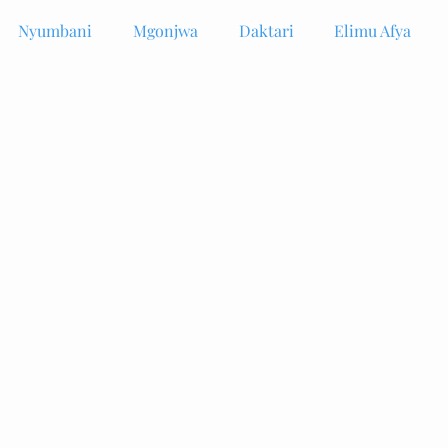
Nyumbani
Mgonjwa
Daktari
Elimu Afya