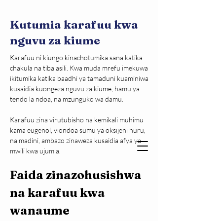
Kutumia karafuu kwa
nguvu za kiume
Karafuu ni kiungo kinachotumika sana katika 
chakula na tiba asili. Kwa muda mrefu imekuwa 
ikitumika katika baadhi ya tamaduni kuaminiwa 
kusaidia kuongeza nguvu za kiume, hamu ya 
tendo la ndoa, na mzunguko wa damu.
Karafuu zina virutubisho na kemikali muhimu 
kama eugenol, viondoa sumu ya oksijeni huru, 
na madini, ambazo zinaweza kusaidia afya ya 
mwili kwa ujumla.
Faida zinazohusishwa 
na karafuu kwa 
wanaume