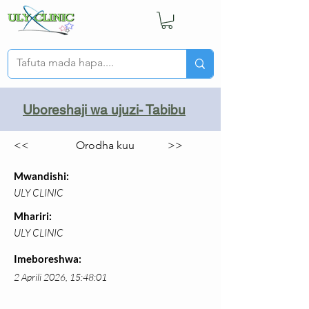
Uboreshaji wa ujuzi- Tabibu
<<
Orodha kuu
>>
Mwandishi:
ULY CLINIC
Mhariri:
ULY CLINIC
Imeboreshwa:
2 Aprili 2026, 15:48:01