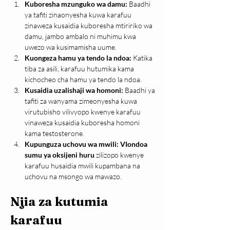
Kuboresha mzunguko wa damu: 
Baadhi 
ya tafiti zinaonyesha kuwa karafuu 
zinaweza kusaidia kuboresha mtiririko wa 
damu, jambo ambalo ni muhimu kwa 
uwezo wa kusimamisha uume.
Kuongeza hamu ya tendo la ndoa: 
Katika 
tiba za asili, karafuu hutumika kama 
kichocheo cha hamu ya tendo la ndoa.
Kusaidia uzalishaji wa homoni: 
Baadhi ya 
tafiti za wanyama zimeonyesha kuwa 
virutubisho vilivyopo kwenye karafuu 
vinaweza kusaidia kuboresha homoni 
kama testosterone.
Kupunguza uchovu wa mwili: VIondoa 
sumu ya oksijeni huru 
zilizopo kwenye 
karafuu husaidia mwili kupambana na 
uchovu na msongo wa mawazo.
Njia za kutumia 
karafuu