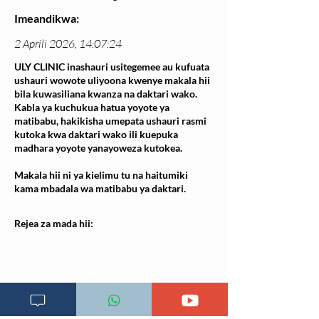
Imeandikwa:
2 Aprili 2026, 14:07:24
ULY CLINIC inashauri usitegemee au kufuata
ushauri wowote uliyoona kwenye makala hii
bila kuwasiliana kwanza na daktari wako.
Kabla ya kuchukua hatua yoyote ya
matibabu, hakikisha umepata ushauri rasmi
kutoka kwa daktari wako ili kuepuka
madhara yoyote yanayoweza kutokea.
Makala hii ni ya kielimu tu na haitumiki
kama mbadala wa matibabu ya daktari.
Rejea za mada hii:
Changia kuwezesha
Clinical bot
Dirisha la Mgonjwa