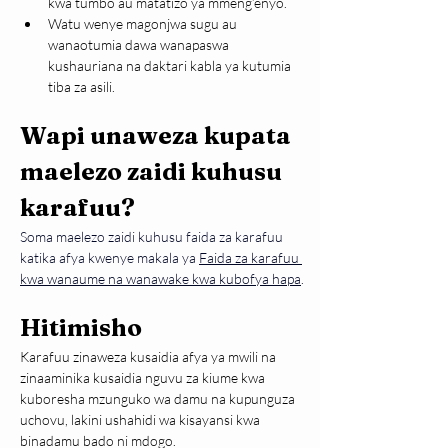
kwa tumbo au matatizo ya mmeng’enyo.
Watu wenye magonjwa sugu au 
wanaotumia dawa wanapaswa 
kushauriana na daktari kabla ya kutumia 
tiba za asili.
Wapi unaweza kupata 
maelezo zaidi kuhusu 
karafuu?
Soma maelezo zaidi kuhusu faida za karafuu 
katika afya kwenye makala ya 
Faida za karafuu 
kwa wanaume na wanawake kwa kubofya hapa
.
Hitimisho
Karafuu zinaweza kusaidia afya ya mwili na 
zinaaminika kusaidia nguvu za kiume kwa 
kuboresha mzunguko wa damu na kupunguza 
uchovu, lakini ushahidi wa kisayansi kwa 
binadamu bado ni mdogo.