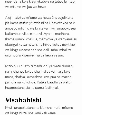
inaendana kwa kiasi kikubwa na tatizo la mzio 
wa mfumo wa juu wa hewa.
Aleji(mzio) ya mfumo wa hewa (inayojulikana 
pia kama 
mafua ya mzio
 ni hali inayotokea pale 
ambapo mfumo wa kinga ya mwili unapokosea 
kuitambua vikereketa visivyo na madhara 
(kama vumbi, chavua, manyoya ya wanyama au 
ukungu) kuwa hatari, na hivyo kutoa mwitikio 
wa kinga unaosababisha dalili mbalimbali za 
usumbufu kwenye njia ya hewa ya juu.
Mzio huu huathiri mamilioni ya watu duniani 
na ni chanzo kikuu cha mafua ya mara kwa 
mara, chafya, kuwashwa kwa pua na macho, 
pamoja na kukohoa. Katika baadhi ya watu, 
huambatana pia na pumu (asthma).
Visababishi
Mwili unapokutana na kiamsha mzio, mfumo 
wa kinga huzalisha kemikali kama 