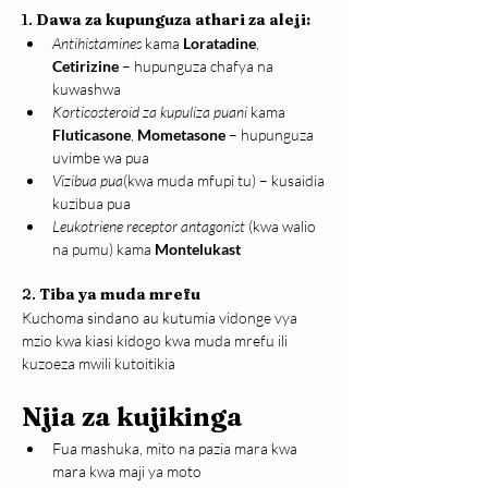
1. 
Dawa za kupunguza athari za aleji:
Antihistamines
 kama 
Loratadine
, 
Cetirizine
 – hupunguza chafya na 
kuwashwa
Korticosteroid za kupuliza puani
 kama 
Fluticasone
, 
Mometasone
 – hupunguza 
uvimbe wa pua
Vizibua pua
(kwa muda mfupi tu) – kusaidia 
kuzibua pua
Leukotriene receptor antagonist
 (kwa walio 
na pumu) kama 
Montelukast
2. 
Tiba ya muda mrefu
Kuchoma sindano au kutumia vidonge vya 
mzio kwa kiasi kidogo kwa muda mrefu ili 
kuzoeza mwili kutoitikia
Njia za kujikinga
Fua mashuka, mito na pazia mara kwa 
mara kwa maji ya moto