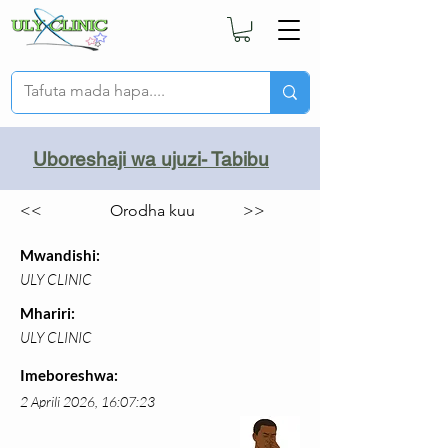
Uboreshaji wa ujuzi- Tabibu
<<
Orodha kuu
>>
Mwandishi:
ULY CLINIC
Mhariri:
ULY CLINIC
Imeboreshwa:
2 Aprili 2026, 16:07:23