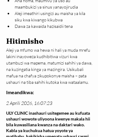
Ana homa, maumivu ya uso au 
maambukizi ya sinus yanayojirudia
Aleji imeathiri usingizi au maisha ya kila 
siku kwa kiwango kikubwa
Dawa za kawaida hazisaidii tena
Hitimisho
Aleji ya mfumo wa hewa ni hali ya muda mrefu 
lakini inayoweza kudhibitiwa vizuri kwa 
utambuzi wa mapema, matumizi sahihi ya dawa, 
na kuzingatia kinga ya mazingira. Usikubali 
mafua na chafya zikupokonye maisha – pata 
ushauri na tiba sahihi kutoka kwa wataalamu.
Imeandikwa:
2 Aprili 2026, 16:07:23
ULY CLINIC inashauri usitegemee au kufuata
ushauri wowote uliyoona kwenye makala hii
bila kuwasiliana kwanza na daktari wako.
Kabla ya kuchukua hatua yoyote ya
matibabu, hakikisha umepata ushauri rasmi