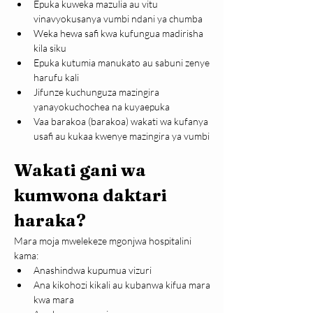
Epuka kuweka mazulia au vitu 
vinavyokusanya vumbi ndani ya chumba
Weka hewa safi kwa kufungua madirisha 
kila siku
Epuka kutumia manukato au sabuni zenye 
harufu kali
Jifunze kuchunguza mazingira 
yanayokuchochea na kuyaepuka
Vaa barakoa (barakoa) wakati wa kufanya 
usafi au kukaa kwenye mazingira ya vumbi
Wakati gani wa 
kumwona daktari 
haraka?
Mara moja mwelekeze mgonjwa hospitalini 
kama:
Anashindwa kupumua vizuri
Ana kikohozi kikali au kubanwa kifua mara 
kwa mara