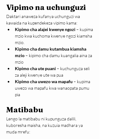
Vipimo na uchunguzi
Daktari anaweza kufanya uchunguzi wa 
kawaida na kupendekeza vipimo kama:
Kipimo cha alajei kwenye ngozi
 – kupima 
mzio kwa kuchoma kwenye ngozi kiamsha 
mzio.
Kipimo cha damu kutambua kiamsha 
mzio
 – kipimo cha damu kuangalia aina za 
mzio
Kipimo cha ute puani
 – kuchunguza seli 
za aleji kwenye ute wa pua
Kipimo cha uwezo wa mapafu
 – kupima 
uwezo wa mapafu kwa wanaopata pumu 
pia
Matibabu
Lengo la matibabu ni kupunguza dalili, 
kuboresha maisha, na kuzuia madhara ya 
muda mrefu: