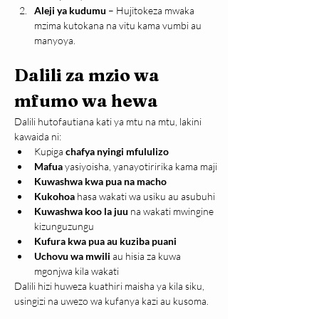
Aleji ya kudumu 
– Hujitokeza mwaka 
mzima kutokana na vitu kama vumbi au 
manyoya.
Dalili za mzio wa 
mfumo wa hewa
Dalili hutofautiana kati ya mtu na mtu, lakini 
kawaida ni:
Kupiga 
chafya nyingi mfululizo
Mafua
 yasiyoisha, yanayotiririka kama maji
Kuwashwa kwa pua na macho
Kukohoa
 hasa wakati wa usiku au asubuhi
Kuwashwa koo la juu
 na wakati mwingine 
kizunguzungu
Kufura kwa pua au kuziba puani
Uchovu wa mwili
 au hisia za kuwa 
mgonjwa kila wakati
Dalili hizi huweza kuathiri maisha ya kila siku, 
usingizi na uwezo wa kufanya kazi au kusoma.