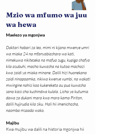
Mzio wa mfumo wa juu
wa hewa
Maelezo ya mgonjwa
Daktari habari za leo, mimi ni kijana mwenye umri 
wa miaka 24 na mfanyabiashara wa kati, 
nimekuwa nikiteseka na mafua sugu, kupiga chafya 
kila asubuhi, macho kuwasha na kutoa machozi 
kwa zaidi ya miaka minane. Dalili hizi huonekana 
zaidi ninapoamka, nikiwa kwenye vumbi, na wakati 
mwingine nahisi koo kukereketa au pua kuwasha 
sana kiasi cha kushindwa kulala. Licha ya kutumia 
dawa za dukani mara kwa mara kama Piriton, 
dalili hujirudia kila siku. Hali hii imenichosha, 
naomba msaada wako.
Majibu
Kwa mujibu wa dalili na historia mgonjwa hii 