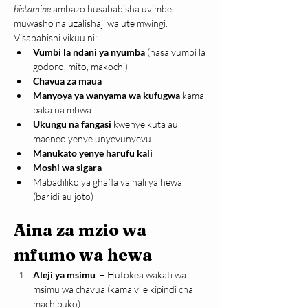
histamine
 ambazo husababisha uvimbe, 
muwasho na uzalishaji wa ute mwingi. 
Visababishi vikuu ni:
Vumbi la ndani ya nyumba
 (hasa vumbi la 
godoro, mito, makochi)
Chavua za maua
Manyoya ya wanyama wa kufugwa
 kama 
paka na mbwa
Ukungu na fangasi
 kwenye kuta au 
maeneo yenye unyevunyevu
Manukato yenye harufu kali
Moshi wa sigara
Mabadiliko ya ghafla ya hali ya hewa 
(baridi au joto)
Aina za mzio wa 
mfumo wa hewa
Aleji ya msimu 
 – Hutokea wakati wa 
msimu wa chavua (kama vile kipindi cha 
machipuko).