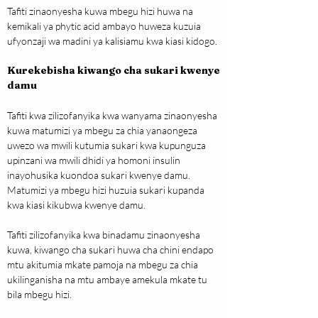
Tafiti zinaonyesha kuwa mbegu hizi huwa na 
kemikali ya phytic acid ambayo huweza kuzuia 
ufyonzaji wa madini ya kalisiamu kwa kiasi kidogo.
Kurekebisha kiwango cha sukari kwenye 
damu
Tafiti kwa zilizofanyika kwa wanyama zinaonyesha 
kuwa matumizi ya mbegu za chia yanaongeza 
uwezo wa mwili kutumia sukari kwa kupunguza 
upinzani wa mwili dhidi ya homoni insulin 
inayohusika kuondoa sukari kwenye damu. 
Matumizi ya mbegu hizi huzuia sukari kupanda 
kwa kiasi kikubwa kwenye damu.
Tafiti zilizofanyika kwa binadamu zinaonyesha 
kuwa, kiwango cha sukari huwa cha chini endapo 
mtu akitumia mkate pamoja na mbegu za chia 
ukilinganisha na mtu ambaye amekula mkate tu 
bila mbegu hizi.