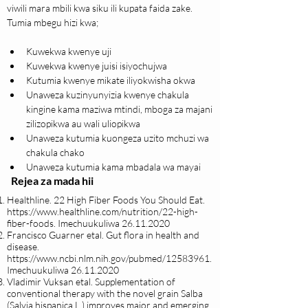
viwili mara mbili kwa siku ili kupata faida zake. 
Tumia mbegu hizi kwa;
Kuwekwa kwenye uji
Kuwekwa kwenye juisi isiyochujwa
Kutumia kwenye mikate iliyokwisha okwa
Unaweza kuzinyunyizia kwenye chakula 
kingine kama maziwa mtindi, mboga za majani 
zilizopikwa au wali uliopikwa
Unaweza kutumia kuongeza uzito mchuzi wa 
chakula chako
Unaweza kutumia kama mbadala wa mayai
Rejea za mada hii
Healthline. 22 High Fiber Foods You Should Eat.
https://www.healthline.com/nutrition/22-high-
fiber-foods.
Imechuukuliwa
26.11.2020
Francisco Guarner etal. Gut flora in health and
disease.
https://www.ncbi.nlm.nih.gov/pubmed/12583961.
Imechuukuliwa
26.11.2020
Vladimir Vuksan etal. Supplementation of
conventional therapy with the novel grain Salba
(Salvia hispanica L.) improves major and emerging