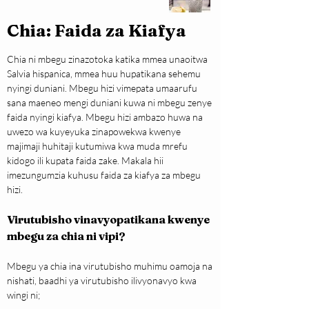
Chia: Faida za Kiafya
Chia ni mbegu zinazotoka katika mmea unaoitwa 
Salvia hispanica, mmea huu hupatikana sehemu 
nyingi duniani. Mbegu hizi vimepata umaarufu 
sana maeneo mengi duniani kuwa ni mbegu zenye 
faida nyingi kiafya. Mbegu hizi ambazo huwa na 
uwezo wa kuyeyuka zinapowekwa kwenye 
majimaji huhitaji kutumiwa kwa muda mrefu 
kidogo ili kupata faida zake. Makala hii 
imezungumzia kuhusu faida za kiafya za mbegu 
hizi.
Virutubisho vinavyopatikana kwenye 
mbegu za chia ni vipi?
Mbegu ya chia ina virutubisho muhimu oamoja na 
nishati, baadhi ya virutubisho ilivyonavyo kwa 
wingi ni;