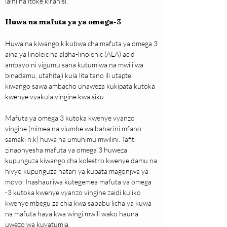
laini na itoke kirahisi.
Huwa na mafuta ya ya omega-3
Huwa na kiwango kikubwa cha mafuta ya omega 3 
aina ya linoleic na alpha-linolenic (ALA) acid 
ambayo ni vigumu sana kutumiwa na mwili wa 
binadamu, utahitaji kula lita tano ili utapte 
kiwango sawa ambacho unaweza kukipata kutoka 
kwenye vyakula vingine kwa siku.
Mafuta ya omega 3 kutoka kwenye vyanzo 
vingine (mimea na viumbe wa baharini mfano 
samaki n.k) huwa na umuhimu mwilini. Tafiti 
zinaonyesha mafuta ya omega 3 huweza 
kupunguza kiwango cha kolestro kwenye damu na 
hivyo kupunguza hatari ya kupata magonjwa ya 
moyo. Inashauriwa kutegemea mafuta ya omega 
-3 kutoka kwenye vyanzo vingine zaidi kuliko 
kwenye mbegu za chia kwa sababu licha ya kuwa 
na mafuta haya kwa wingi mwili wako hauna 
uwezo wa kuyatumia.