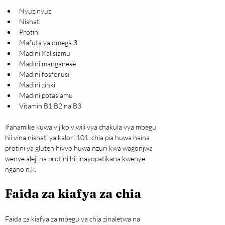
Nyuzinyuzi
Nishati
Protini
Mafuta ya omega 3
Madini Kalisiamu
Madini manganese
Madini fosforusi
Madini zinki
Madini potasiamu
Vitamin B1,B2 na B3
Ifahamike kuwa vijiko viwili vya chakula vya mbegu 
hii vina nishati ya kalori 101, chia pia huwa haina 
protini ya gluten hivyo huwa nzuri kwa wagonjwa 
wenye aleji na protini hii inayopatikana kwenye 
ngano n.k.
Faida za kiafya za chia
Faida za kiafya za mbegu ya chia zinaletwa na 