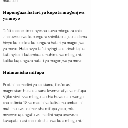
matatizo .
Hupunguza hatari ya kupata magonjwa 
ya moyo
Tafiti chache zimeonyesha kuwa mbegu za chia 
zina uwezo wa kupunguza shinikizo la juu la damu 
hivyo kupelekea kupunguza hatari ya magonjwa 
ya moyo. Hata hvyo tafiti nyingi zaidi zinahitajika 
kufanyika ili kutambua umuhimu wa mbegu hizi 
katika kupunguza hatari ya magonjwa ya moyo.
Huimarisha mifupa
Protini na madini ya kalisiamu, fosforasi, 
magnesium husaidia sana kwenye afya ya mifupa. 
Vijiko viwili vya mbegu za chia huwa na kiwango 
cha asilimia 18 ya madini ya kalisiamu ambao ni 
muhimu kwa kuimarisha mifupa yako, mtu 
mwenye upungufu wa madini haya anaweza 
kuyapata kiasi cha kutosha kwa kula mbegu hizi.