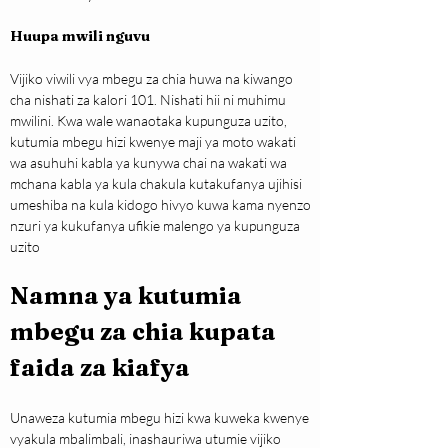
Huupa mwili nguvu
Vijiko viwili vya mbegu za chia huwa na kiwango 
cha nishati za kalori 101. Nishati hii ni muhimu 
mwilini. Kwa wale wanaotaka kupunguza uzito, 
kutumia mbegu hizi kwenye maji ya moto wakati 
wa asuhuhi kabla ya kunywa chai na wakati wa 
mchana kabla ya kula chakula kutakufanya ujihisi 
umeshiba na kula kidogo hivyo kuwa kama nyenzo 
nzuri ya kukufanya ufikie malengo ya kupunguza 
uzito
Namna ya kutumia 
mbegu za chia kupata 
faida za kiafya
Unaweza kutumia mbegu hizi kwa kuweka kwenye 
vyakula mbalimbali, inashauriwa utumie vijiko 