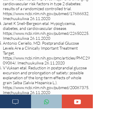
cardiovascular risk factors in type 2 diabetes:
results of a randomized controlled trial.
https://www.ncbi.nlm.nih.gov/pubmed/17686832.
Imechuukuliwa
26.11.2020
Janet K Snell-Bergeon etal. Hypoglycemia,
diabetes, and cardiovascular disease.
https://www.ncbi.nlm.nih.gov/pubmed/22650225.
Imechuukuliwa
26.11.2020
Antonio Ceriello, MD. Postprandial Glucose
Levels Are a Clinically Important Treatment
Target.
https://www.ncbi.nlm.nih.gov/pmc/articles/PMC29
09084/.
Imechuukuliwa
26.11.2020
V Vuksan etal. Reduction in postprandial glucose
excursion and prolongation of satiety: possible
explanation of the long-term effects of whole
grain Salba (Salvia Hispanica L.).
https://www.ncbi.nlm.nih.gov/pubmed/20087375.
Imechuukuliwa
26.11.2020
H Ho etal. Effect of whole and ground Salba seeds
(Salvia Hispanica L.) on postprandial glycemia in
healthy volunteers: a randomized controlled,
dose-response trial.
https://www.ncbi.nlm.nih.gov/pubmed/23778782.
Imechuukuliwa
26.11.2020
Chia seed. The nutrition source.