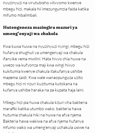
nyuzinyuzi na virutubisho vilivyomo kwenye 
mbegu hizi, makala hii imezungumzia faida katika 
mifumo mbalimbali.
Hutengeneza mazingira mazuri ya 
umeng’enyaji wa chakula
Kwa kuwa huwa na nyuzinyuzi nyingi, mbegu hizi 
hufanya shughuli ya umengenyaji wa chakula 
ifanyike vema mwilini. Hata hivyo chia huwa na 
uwezo wa kufyonza maji kwa wingi hivyo 
kukitumia kwenye chakula itakufanya ushibe 
mapema zaidi. Kwa wale wanaopunguza uzito 
mbegu hizi ni nzuri kuzitumia kutokana na 
kufanya ushibe haraka na pa kupata haja laini.
Mbegu hizi pia huwa chakula kizuri cha bakteria 
marafiki katika utumbo wako, bakteria hawa 
hutumia chakula hiki na huwa na afya njema. 
Bakteria hawa wakiwa na afya njema hufanya 
mfumo wako wa umeng’enyaji uchakula usiwe na 