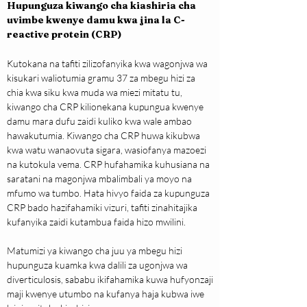
Hupunguza kiwango cha kiashiria cha 
uvimbe kwenye damu kwa jina la C-
reactive protein (CRP)
Kutokana na tafiti zilizofanyika kwa wagonjwa wa 
kisukari waliotumia gramu 37 za mbegu hizi za 
chia kwa siku kwa muda wa miezi mitatu tu, 
kiwango cha CRP kilionekana kupungua kwenye 
damu mara dufu zaidi kuliko kwa wale ambao 
hawakutumia. Kiwango cha CRP huwa kikubwa 
kwa watu wanaovuta sigara, wasiofanya mazoezi 
na kutokula vema. CRP hufahamika kuhusiana na 
saratani na magonjwa mbalimbali ya moyo na 
mfumo wa tumbo. Hata hivyo faida za kupunguza 
CRP bado hazifahamiki vizuri, tafiti zinahitajika 
kufanyika zaidi kutambua faida hizo mwilini.
Matumizi ya kiwango cha juu ya mbegu hizi 
hupunguza kuamka kwa dalili za ugonjwa wa 
diverticulosis, sababu ikifahamika kuwa hufyonzaji 
maji kwenye utumbo na kufanya haja kubwa iwe 