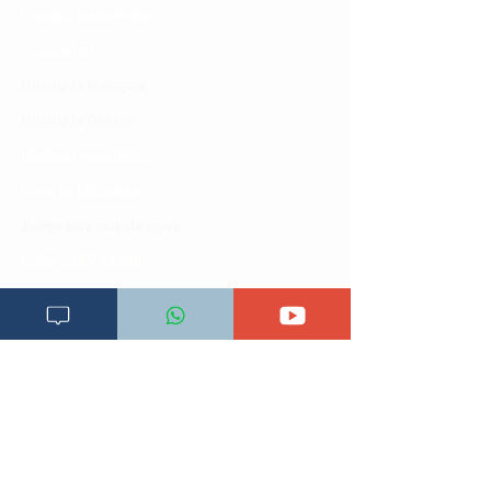
Changia kuwezesha
Clinical bot
Dirisha la Mgonjwa
Dirisha la Daktari
Dodoso la matibabu
Fursa za kibiashara
Jiunge kwa makala mpya
Kuhusu ULY CLINIC
Kamusi ya ULY CLINIC
Maoni ya mteja
Malalamiko ya mteja
Maoni ya wateja
Mahali tunapatikana
Makundi mengine ya
telegram