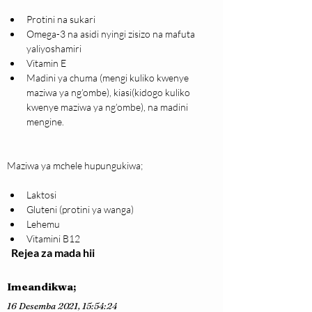
Protini na sukari
Omega-3 na asidi nyingi zisizo na mafuta 
yaliyoshamiri
Vitamin E
Madini ya chuma (mengi kuliko kwenye 
maziwa ya ng’ombe), kiasi(kidogo kuliko 
kwenye maziwa ya ng’ombe), na madini 
mengine.
Maziwa ya mchele hupungukiwa;
Laktosi
Gluteni (protini ya wanga)
Lehemu
Vitamini B12
Rejea za mada hii
Imeandikwa;
16 Desemba 2021, 15:54:24