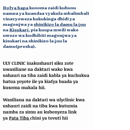
Bofya hapa
k
usoma zaidi kuhusu
namna ya kuandaa vyakula mbalimbali
vinavyoweza kukukinga dhid
i ya
magonjwa ya
shinikizo la damu la juu
na
Kisukari
, pia kuupa mwili wako
uwez
o wa kudhib
iti magonjwa ya
kisukari na shinikizo la juu la
damu(presha).
ULY CLINIC inakushauri siku zote
uwasiliane na daktari wako kwa
ushauri na tiba zaidi kabla ya kuchukua
hatua yoyote ile ya kiafya baada ya
kusoma makala hii.
Wasiliana na daktari wa ulyclinic kwa
ushauri zaidi na tiba kwa kutumia
namba za simu au kubonyeza link
ya
Pata Tiba
chini ya tovuti hii