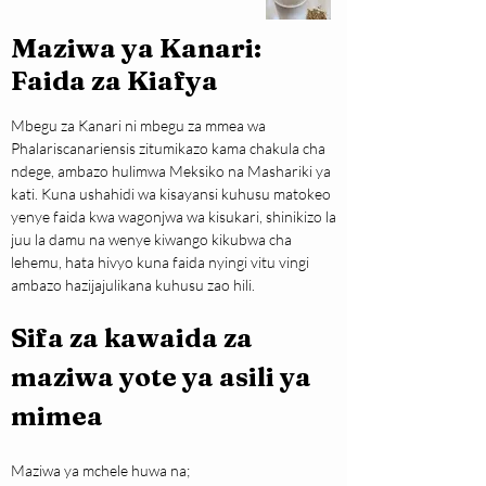
Maziwa ya Kanari:
Faida za Kiafya
Mbegu za Kanari ni mbegu za mmea wa 
Phalariscanariensis zitumikazo kama chakula cha 
ndege, ambazo hulimwa Meksiko na Mashariki ya 
kati. Kuna ushahidi wa kisayansi kuhusu matokeo 
yenye faida kwa wagonjwa wa kisukari, shinikizo la 
juu la damu na wenye kiwango kikubwa cha 
lehemu, hata hivyo kuna faida nyingi vitu vingi 
ambazo hazijajulikana kuhusu zao hili.
Sifa za kawaida za 
maziwa yote ya asili ya 
mimea
Maziwa ya mchele huwa na;