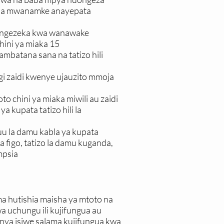
ha na mwanamke anayepata
 huongezeka kwa wanawake
hini ya miaka 15
mbatana sana na tatizo hili
i zaidi kwenye ujauzito mmoja
to chini ya miaka miwili au zaidi
a kupata tatizo hili la
juu la damu kabla ya kupata
a figo, tatizo la damu kuganda,
mpsia
ma hutishia maisha ya mtoto na
uchungu ili kujifungua au
nya isiwe salama kujifungua kwa