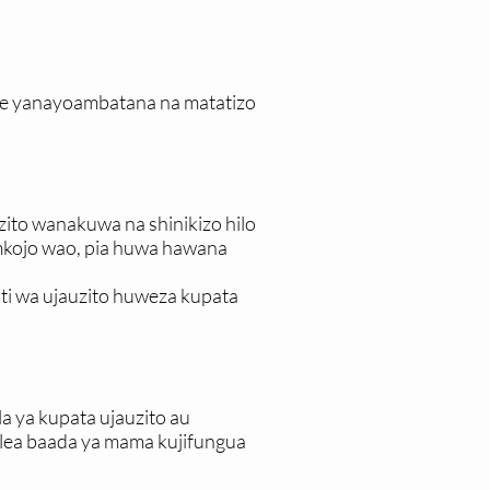
e yanayoambatana na matatizo
zito wanakuwa na shinikizo hilo
mkojo wao, pia huwa hawana
ti wa ujauzito huweza kupata
a ya kupata ujauzito au
delea baada ya mama kujifungua