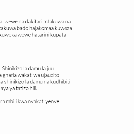
, wewe na dakitari mtakuwa na
atakuwa bado hajakomaa kuweza
nakuweka wewe hatarini kupata
Shinikizo la damu la juu
a ghafla wakati wa ujauzito
ma shinikizo la damu na kudhibiti
a ya tatizo hili.
ra mbili kwa nyakati yenye