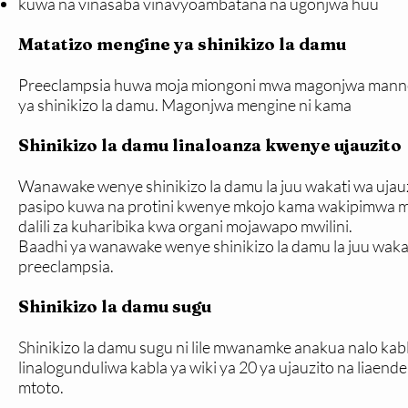
kuwa na vinasaba vinavyoambatana na ugonjwa huu
Matatizo mengine ya shinikizo la damu
Preeclampsia huwa moja miongoni mwa magonjwa mann
ya shinikizo la damu. Magonjwa mengine ni kama
Shinikizo la damu linaloanza kwenye ujauzito
Wanawake wenye shinikizo la damu la juu wakati wa ujau
pasipo kuwa na protini kwenye mkojo kama wakipimwa 
dalili za kuharibika kwa organi mojawapo mwilini.
Baadhi ya wanawake wenye shinikizo la damu la juu waka
preeclampsia.
Shinikizo la damu sugu
Shinikizo la damu sugu ni lile mwanamke anakua nalo kabl
linalogunduliwa kabla ya wiki ya 20 ya ujauzito na liaen
mtoto.