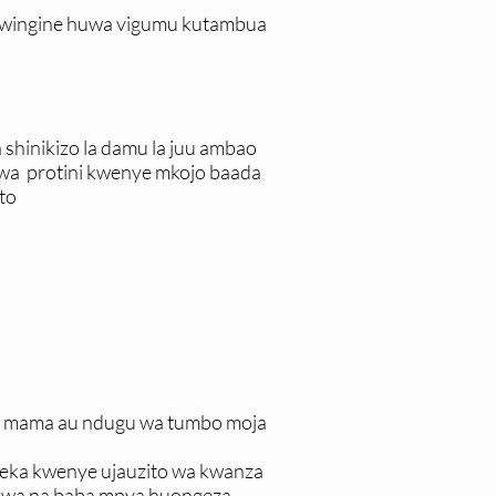
i mwingine huwa vigumu kutambua
 shinikizo la damu la juu ambao
 kwa protini kwenye mkojo baada
to
wa mama au ndugu wa tumbo moja
gezeka kwenye ujauzito wa kwanza
kuwa na baba mpya huongeza