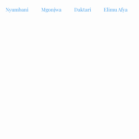
Nyumbani
Mgonjwa
Daktari
Elimu Afya