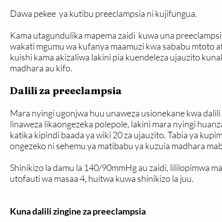
Dawa pekee ya kutibu preeclampsia ni kujifungua.
Kama utagundulika mapema zaidi kuwa una preeclampsia
wakati mgumu wa kufanya maamuzi kwa sababu mtoto 
kuishi kama akizaliwa lakini pia kuendeleza ujauzito ku
madhara au kifo.
Dalili za preeclampsia
Mara nyingi ugonjwa huu unaweza usionekane kwa dalili . 
linaweza likaongezeka polepole, lakini mara nyingi huanz
katika kipindi baada ya wiki 20 za ujauzito. Tabia ya kupi
ongezeko ni sehemu ya matibabu ya kuzuia madhara mabay
Shinikizo la damu la 140/90mmHg au zaidi, lililopimwa ma
utofauti wa masaa 4, huitwa kuwa shinikizo la juu.
Kuna dalili zingine za preeclampsia