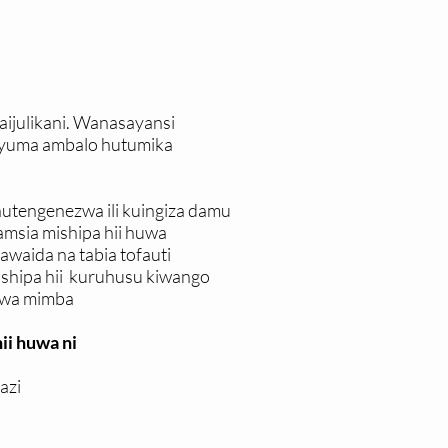
haijulikani. Wanasayansi
 nyuma ambalo hutumika
utengenezwa ili kuingiza damu
amsia mishipa hii huwa
waida na tabia tofauti
ishipa hii kuruhusu kiwango
i wa mimba
ii huwa ni
azi