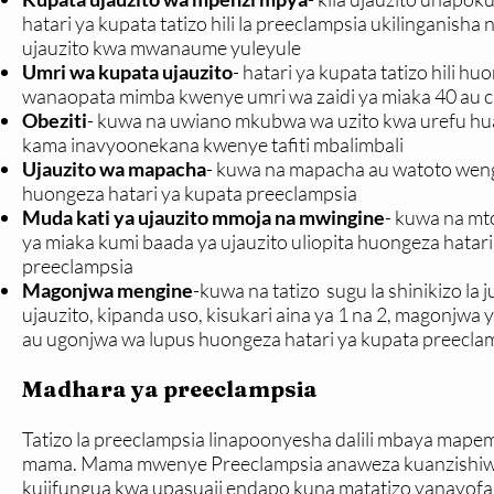
hatari ya kupata tatizo hili la preeclampsia ukilinganis
ujauzito kwa mwanaume yuleyule
Umri wa kupata ujauzito
- hatari ya kupata tatizo hili
wanaopata mimba kwenye umri wa zaidi ya miaka 40 au c
Obeziti
- kuwa na uwiano mkubwa wa uzito kwa urefu hua
kama inavyoonekana kwenye tafiti mbalimbali
Ujauzito wa mapacha
- kuwa na mapacha au watoto weng
huongeza hatari ya kupata preeclampsia
Muda kati ya ujauzito mmoja na mwingine
- kuwa na mto
ya miaka kumi baada ya ujauzito uliopita huongeza hatari y
preeclampsia
Magonjwa mengine
-kuwa na tatizo sugu la shinikizo la 
ujauzito, kipanda uso, kisukari aina ya 1 na 2, magonjwa y
au ugonjwa wa lupus huongeza hatari ya kupata preecla
Madhara ya preeclampsia
Tatizo la preeclampsia linapoonyesha dalili mbaya mape
mama. Mama mwenye Preeclampsia anaweza kuanzishiwa 
kujifungua kwa upasuaji endapo kuna matatizo yanayofa