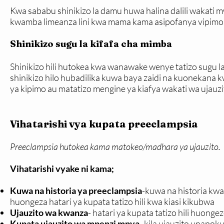
Kwa sababu shinikizo la damu huwa halina dalili wakat
kwamba limeanza lini kwa mama kama asipofanya vipimo
Shinikizo sugu la kifafa cha mimba
Shinikizo hili hutokea kwa wanawake wenye tatizo sugu la
shinikizo hilo hubadilika kuwa baya zaidi na kuonekana
ya kipimo au matatizo mengine ya kiafya wakati wa ujauzi
Vihatarishi vya kupata preeclampsia
Preeclampsia hutokea kama matokeo/madhara ya ujauzito.
Vihatarishi vyake ni kama;
Kuwa na historia ya preeclampsia
-kuwa na historia k
huongeza hatari ya kupata tatizo hili kwa kiasi kikubwa
Ujauzito wa kwanza
- hatari ya kupata tatizo hili huon
Kupata ujauzito wa mpenzi mpya
- kila ujauzito unapo