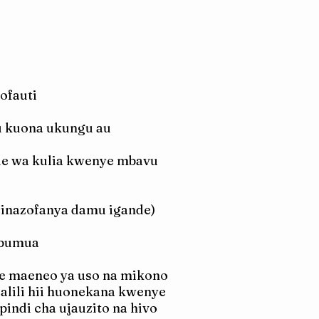
ofauti
u kuona ukungu au
de wa kulia kwenye mbavu
inazofanya damu igande)
upumua
e maeneo ya uso na mikono
alili hii huonekana kwenye
indi cha ujauzito na hivo