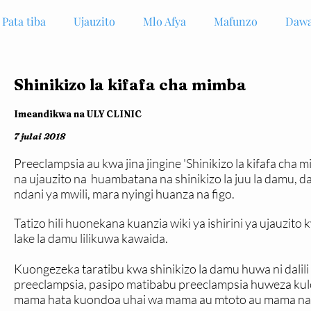
Pata tiba
Ujauzito
Mlo Afya
Mafunzo
Dawa
Shinikizo la kifafa cha mimba
Imeandikwa na ULY CLINIC
7 julai 2018
Preeclampsia au kwa jina jingine 'Shinikizo la kifafa cha 
na ujauzito na huambatana na shinikizo la juu la damu, da
ndani ya mwili, mara nyingi huanza na figo.
Tatizo hili huonekana kuanzia wiki ya ishirini ya ujauzi
lake la damu lilikuwa kawaida.
Kuongezeka taratibu kwa shinikizo la damu huwa ni dalil
preeclampsia, pasipo matibabu preeclampsia huweza k
mama hata kuondoa uhai wa mama au mtoto au mama na