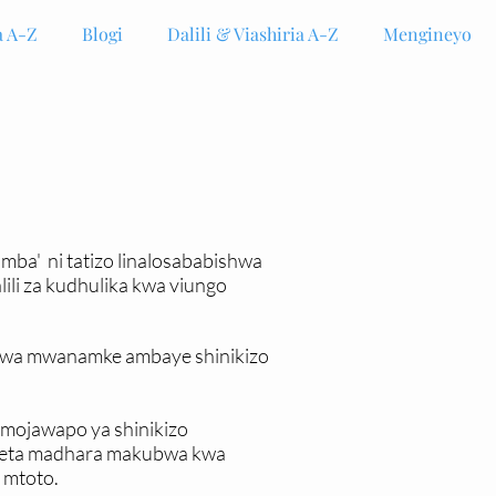
 A-Z
Blogi
Dalili & Viashiria A-Z
Mengineyo
mimba' ni tatizo linalosababishwa
lili za kudhulika kwa viungo
to kwa mwanamke ambaye shinikizo
i mojawapo ya shinikizo
uleta madhara makubwa kwa
 mtoto.