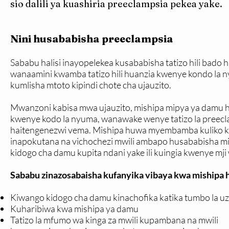
sio dalili ya kuashiria preeclampsia pekea yake.
Nini husababisha preeclampsia
Sababu halisi inayopelekea kusababisha tatizo hili bado 
wanaamini kwamba tatizo hili huanzia kwenye kondo la
kumlisha mtoto kipindi chote cha ujauzito.
Mwanzoni kabisa mwa ujauzito, mishipa mipya ya damu h
kwenye kodo la nyuma, wanawake wenye tatizo la preecl
haitengenezwi vema. Mishipa huwa myembamba kuliko ka
inapokutana na vichochezi mwili ambapo husababisha m
kidogo cha damu kupita ndani yake ili kuingia kwenye mj
Sababu zinazosabaisha kufanyika vibaya kwa mishipa h
Kiwango kidogo cha damu kinachofika katika tumbo la uz
Kuharibiwa kwa mishipa ya damu
Tatizo la mfumo wa kinga za mwili kupambana na mwili