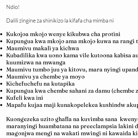
Ndio!
Dalili zingine za shinikizo la kifafa cha mimba ni
Kukojoa mkojo wenye kikubwa cha protini
Kupungua kwa mkojo ama mkojo kuwa na rangi t
Maumivu makali ya kichwa
Kubadilika kwa uono kama vile kutoona kabisa a
kuumizwa na mwanga
Maumivu tumbo juu ya kitovu, mara nyingi upan
Maumivu ya chembe ya moyo
Kichefuchefu na kutapika
Kupungua kwa chembe sahani za damu (chembe z
Kufeli kwa ini
Mapafu kujaa maji kunakopelekea kushindw ak
Kuongezeka uzito ghafla na kuvimba sana kweny
maranyingi huambatana na preeclampsia lakini d
magonjwa mengi na wakati mwingi ni kawaida kip