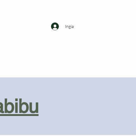
Ingia
abibu